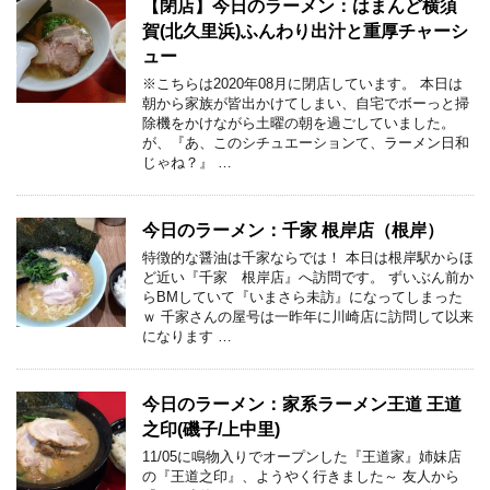
【閉店】今日のラーメン：はまんど横須
賀(北久里浜)ふんわり出汁と重厚チャーシ
ュー
※こちらは2020年08月に閉店しています。 本日は
朝から家族が皆出かけてしまい、自宅でボーっと掃
除機をかけながら土曜の朝を過ごしていました。
が、『あ、このシチュエーションて、ラーメン日和
じゃね？』 …
今日のラーメン：千家 根岸店（根岸）
特徴的な醤油は千家ならでは！ 本日は根岸駅からほ
ど近い『千家 根岸店』へ訪問です。 ずいぶん前か
らBMしていて『いまさら未訪』になってしまった
ｗ 千家さんの屋号は一昨年に川崎店に訪問して以来
になります …
今日のラーメン：家系ラーメン王道 王道
之印(磯子/上中里)
11/05に鳴物入りでオープンした『王道家』姉妹店
の『王道之印』、ようやく行きました～ 友人から