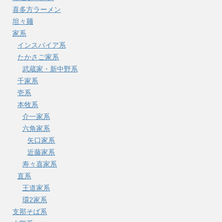
喜多方ラーメン
坦々麺
家系
インスパイア系
たかさご家系
武蔵家・新中野系
千家系
壱系
本牧系
介一家系
六角家系
矢口家系
近藤家系
寿々喜家系
直系
王道家系
環2家系
支那そば系