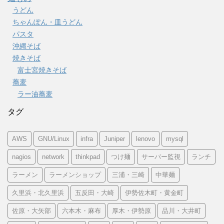
うどん
ちゃんぽん・皿うどん
パスタ
沖縄そば
焼きそば
富士宮焼きそば
蕎麦
ラー油蕎麦
タグ
AWS
GNU/Linux
infra
Juniper
lenovo
mysql
nagios
network
thinkpad
つけ麺
サーバー監視
ランチ
ラーメン
ラーメンショップ
三浦・三崎
中華麺
久里浜・北久里浜
五反田・大崎
伊勢佐木町・黄金町
佐原・大矢部
六本木・麻布
厚木・伊勢原
品川・大井町