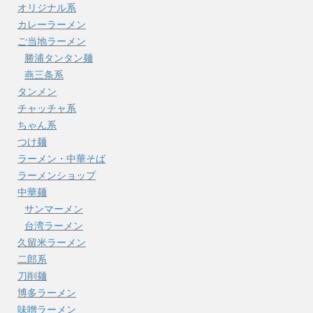
オリジナル系
カレーラーメン
ご当地ラーメン
勝浦タンタン麺
燕三条系
タンメン
チャッチャ系
ちゃん系
つけ麺
ラーメン・中華そば
ラーメンショップ
中華麺
サンマーメン
台湾ラーメン
久留米ラーメン
二郎系
刀削麺
博多ラーメン
味噌ラーメン