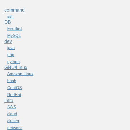
command
ssh
DB
FireBird
MySQL
dev
java
php
python
GNU/Linux
Amazon Linux
bash
CentOS
RedHat
infra
AWS
cloud
cluster
network