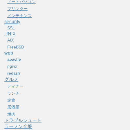
ノートパソコン
プリンター
メンテナンス
security
SSL
UNIX
AIX
FreeBSD
web
apache
nginx
redash
グルメ
ディナー
ランチ
定食
居酒屋
焼肉
トラブルシュート
ラーメン全般