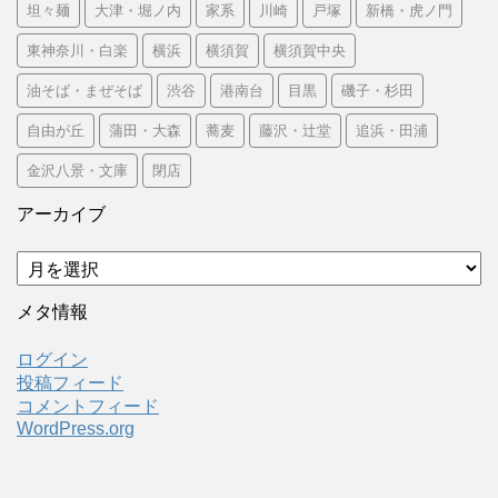
坦々麺
大津・堀ノ内
家系
川崎
戸塚
新橋・虎ノ門
東神奈川・白楽
横浜
横須賀
横須賀中央
油そば・まぜそば
渋谷
港南台
目黒
磯子・杉田
自由が丘
蒲田・大森
蕎麦
藤沢・辻堂
追浜・田浦
金沢八景・文庫
閉店
アーカイブ
ア
ー
カ
メタ情報
イ
ブ
ログイン
投稿フィード
コメントフィード
WordPress.org