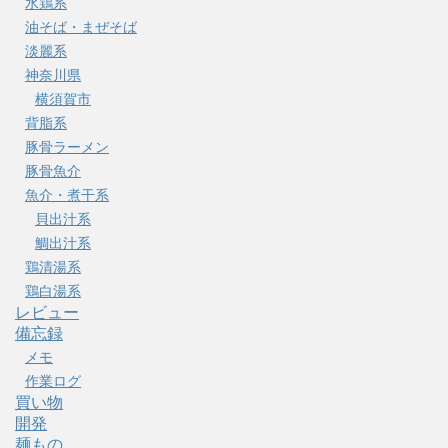
水鶏系
油そば・まぜそば
淡麗系
神奈川県
横須賀市
背脂系
豚骨ラーメン
豚骨魚介
魚介・煮干系
貝出汁系
鯛出汁系
鶏清湯系
鶏白湯系
レビュー
備忘録
メモ
作業ログ
買い物
開発
麺もの