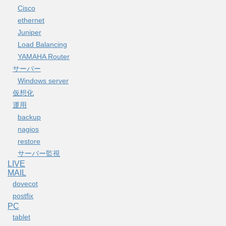
Cisco
ethernet
Juniper
Load Balancing
YAMAHA Router
サーバー
Windows server
仮想化
運用
backup
nagios
restore
サーバー監視
LIVE
MAIL
dovecot
postfix
PC
tablet