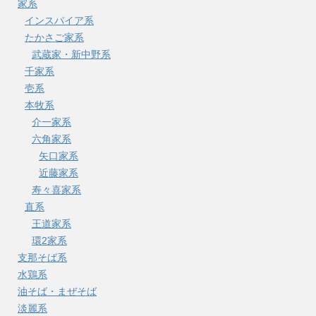
家系
インスパイア系
たかさご家系
武蔵家・新中野系
千家系
壱系
本牧系
介一家系
六角家系
矢口家系
近藤家系
寿々喜家系
直系
王道家系
環2家系
支那そば系
水鶏系
油そば・まぜそば
淡麗系