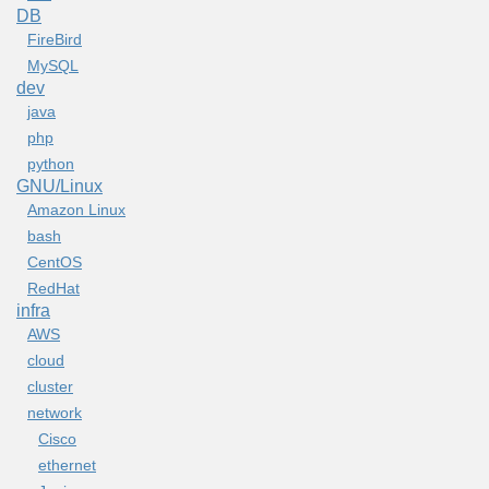
DB
FireBird
MySQL
dev
java
php
python
GNU/Linux
Amazon Linux
bash
CentOS
RedHat
infra
AWS
cloud
cluster
network
Cisco
ethernet