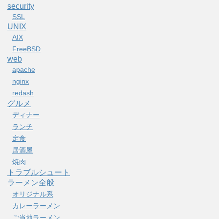
security
SSL
UNIX
AIX
FreeBSD
web
apache
nginx
redash
グルメ
ディナー
ランチ
定食
居酒屋
焼肉
トラブルシュート
ラーメン全般
オリジナル系
カレーラーメン
ご当地ラーメン