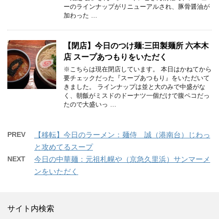
ーのラインナップがリニューアルされ、豚骨醤油が
加わった …
【閉店】今日のつけ麺:三田製麺所 六本木
店 スープあつもりをいただく
※こちらは現在閉店しています。 本日はかねてから
要チェックだった『スープあつもり』をいただいて
きました。 ラインナップは並と大のみで中盛がな
く、朝飯がミスドのドーナツ一個だけで腹ペコだっ
たので大盛いっ …
PREV
【移転】今日のラーメン：麺侍 誠（港南台）じわっ
と攻めてるスープ
NEXT
今日の中華麺：元祖札幌や（京急久里浜）サンマーメ
ンをいただく
サイト内検索