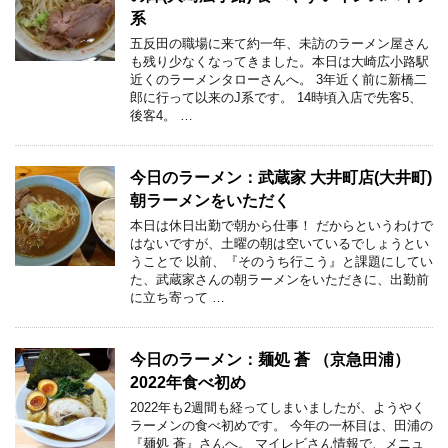
系
五反田の職場に来て約一年、未訪のラーメン屋さん
も残り少なくなってきました。本日は大崎広小路駅
近くのラーメンタローさんへ。 3年近く前に新橋二
郎に行って以来のJ系です。 14時頃入店で先客5、
後客4。 …
今日のラーメン：武蔵家 大井町店(大井町)
朝ラーメンをいただく
本日は休日出勤で朝から仕事！ だからというわけで
はないですが、土曜の朝は空いているでしょうとい
うことで 以前、『そのうち行こう』と課題にしてい
た、武蔵家さんの朝ラーメンをいただきに、出勤前
に立ち寄って …
今日のラーメン：麺処 蒼 （京急田浦）
2022年食べ初め
2022年も2週間も経ってしまいましたが、ようやく
ラーメンの食べ初めです。 今年の一杯目は、田浦の
『麺処 蒼』さんへ。 マイレビさん情報で、メニュ