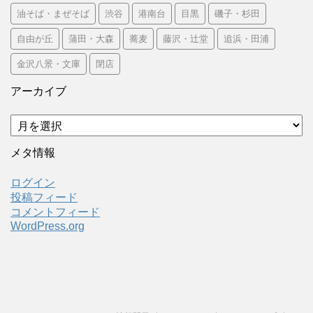
油そば・まぜそば
渋谷
港南台
目黒
磯子・杉田
自由が丘
蒲田・大森
蕎麦
藤沢・辻堂
追浜・田浦
金沢八景・文庫
閉店
アーカイブ
ア
ー
カ
メタ情報
イ
ブ
ログイン
投稿フィード
コメントフィード
WordPress.org