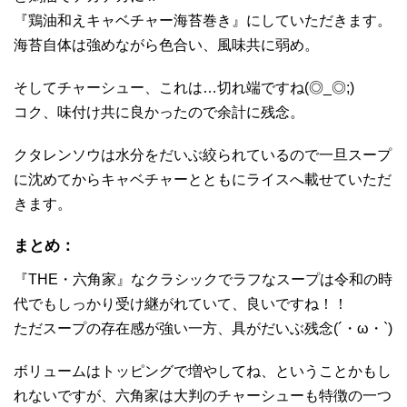
『鶏油和えキャベチャー海苔巻き』にしていただきます。
海苔自体は強めながら色合い、風味共に弱め。
そしてチャーシュー、これは…切れ端ですね(◎_◎;)
コク、味付け共に良かったので余計に残念。
クタレンソウは水分をだいぶ絞られているので一旦スープ
に沈めてからキャベチャーとともにライスへ載せていただ
きます。
まとめ：
『THE・六角家』なクラシックでラフなスープは令和の時
代でもしっかり受け継がれていて、良いですね！！
ただスープの存在感が強い一方、具がだいぶ残念(´・ω・`)
ボリュームはトッピングで増やしてね、ということかもし
れないですが、六角家は大判のチャーシューも特徴の一つ