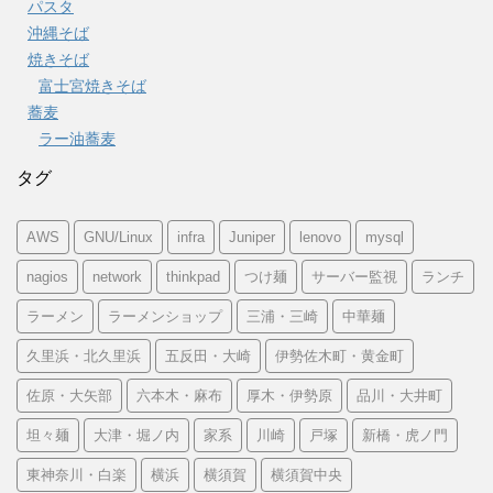
パスタ
沖縄そば
焼きそば
富士宮焼きそば
蕎麦
ラー油蕎麦
タグ
AWS
GNU/Linux
infra
Juniper
lenovo
mysql
nagios
network
thinkpad
つけ麺
サーバー監視
ランチ
ラーメン
ラーメンショップ
三浦・三崎
中華麺
久里浜・北久里浜
五反田・大崎
伊勢佐木町・黄金町
佐原・大矢部
六本木・麻布
厚木・伊勢原
品川・大井町
坦々麺
大津・堀ノ内
家系
川崎
戸塚
新橋・虎ノ門
東神奈川・白楽
横浜
横須賀
横須賀中央