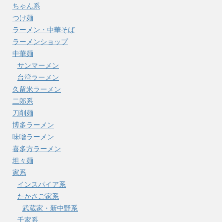
ちゃん系
つけ麺
ラーメン・中華そば
ラーメンショップ
中華麺
サンマーメン
台湾ラーメン
久留米ラーメン
二郎系
刀削麺
博多ラーメン
味噌ラーメン
喜多方ラーメン
坦々麺
家系
インスパイア系
たかさご家系
武蔵家・新中野系
千家系