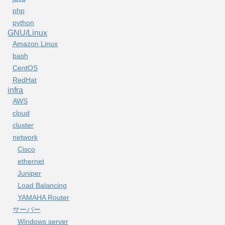
php
python
GNU/Linux
Amazon Linux
bash
CentOS
RedHat
infra
AWS
cloud
cluster
network
Cisco
ethernet
Juniper
Load Balancing
YAMAHA Router
サーバー
Windows server