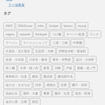
ラー油蕎麦
タグ
AWS
GNU/Linux
infra
Juniper
lenovo
mysql
nagios
network
thinkpad
つけ麺
サーバー監視
ランチ
ラーメン
ラーメンショップ
三浦・三崎
中華麺
久里浜・北久里浜
五反田・大崎
伊勢佐木町・黄金町
佐原・大矢部
六本木・麻布
厚木・伊勢原
品川・大井町
坦々麺
大津・堀ノ内
家系
川崎
戸塚
新橋・虎ノ門
東神奈川・白楽
横浜
横須賀
横須賀中央
油そば・まぜそば
渋谷
港南台
目黒
磯子・杉田
自由が丘
蒲田・大森
蕎麦
藤沢・辻堂
追浜・田浦
金沢八景・文庫
閉店