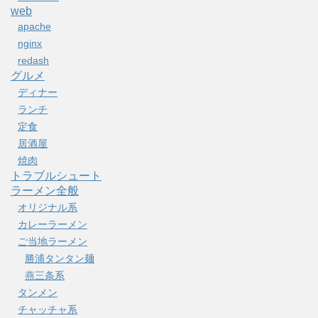
web
apache
nginx
redash
グルメ
ディナー
ランチ
定食
居酒屋
焼肉
トラブルシュート
ラーメン全般
オリジナル系
カレーラーメン
ご当地ラーメン
勝浦タンタン麺
燕三条系
タンメン
チャッチャ系