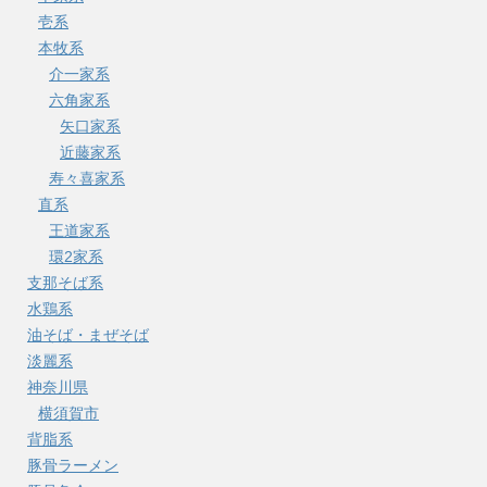
壱系
本牧系
介一家系
六角家系
矢口家系
近藤家系
寿々喜家系
直系
王道家系
環2家系
支那そば系
水鶏系
油そば・まぜそば
淡麗系
神奈川県
横須賀市
背脂系
豚骨ラーメン