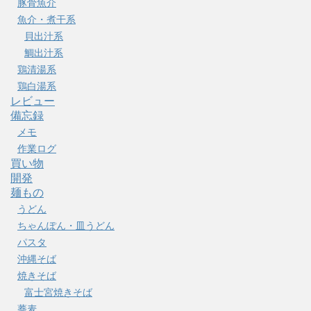
豚骨魚介
魚介・煮干系
貝出汁系
鯛出汁系
鶏清湯系
鶏白湯系
レビュー
備忘録
メモ
作業ログ
買い物
開発
麺もの
うどん
ちゃんぽん・皿うどん
パスタ
沖縄そば
焼きそば
富士宮焼きそば
蕎麦