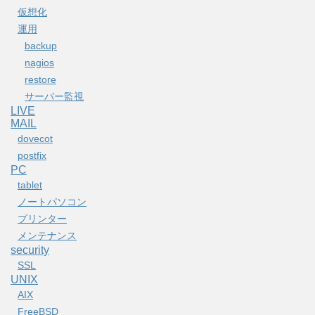
仮想化
運用
backup
nagios
restore
サーバー監視
LIVE
MAIL
dovecot
postfix
PC
tablet
ノートパソコン
プリンター
メンテナンス
security
SSL
UNIX
AIX
FreeBSD