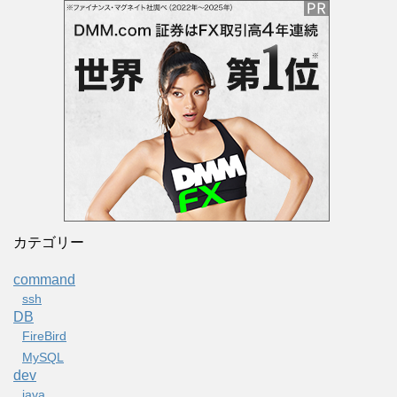
カテゴリー
command
ssh
DB
FireBird
MySQL
dev
java