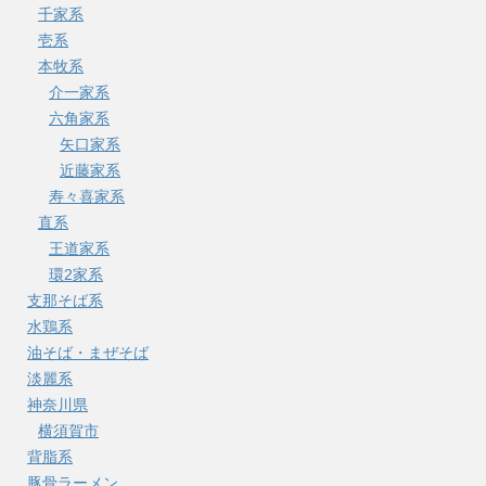
千家系
壱系
本牧系
介一家系
六角家系
矢口家系
近藤家系
寿々喜家系
直系
王道家系
環2家系
支那そば系
水鶏系
油そば・まぜそば
淡麗系
神奈川県
横須賀市
背脂系
豚骨ラーメン