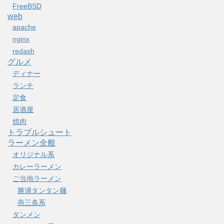
FreeBSD
web
apache
nginx
redash
グルメ
ディナー
ランチ
定食
居酒屋
焼肉
トラブルシュート
ラーメン全般
オリジナル系
カレーラーメン
ご当地ラーメン
勝浦タンタン麺
燕三条系
タンメン