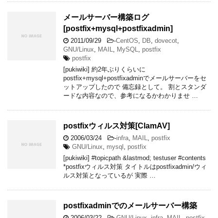
メールサーバー構築ログ
[postfix+mysql+postfixadmin]
2011/09/29
-
CentOS
,
DB
,
dovecot
,
GNU/Linux
,
MAIL
,
MySQL
,
postfix
postfix
[pukiwiki] 約2年ぶりくらいに
postfix+mysql+postfixadminでメールサーバーをセ
ットアップしたので 備忘録として。 割とスタンダ
ードな内容なので、参考になるかわかりませ …
postfixウィルス対策[ClamAV]
2006/03/24
-
infra
,
MAIL
,
postfix
GNU/Linux
,
mysql
,
postfix
[pukiwiki] #topicpath &lastmod; testuser #contents
*postfixウィルス対策 タイトルはpostfixadmin/ウィ
ルス対策となっているが 実際 …
postfixadminでのメールサーバー構築
2006/03/22
-
GNU/Linux
,
infra
,
MAIL
,
postfix