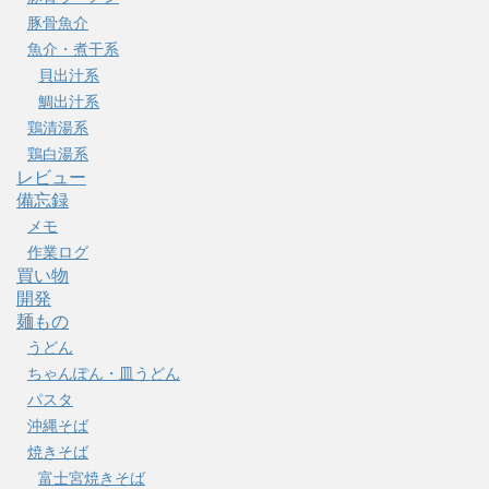
豚骨魚介
魚介・煮干系
貝出汁系
鯛出汁系
鶏清湯系
鶏白湯系
レビュー
備忘録
メモ
作業ログ
買い物
開発
麺もの
うどん
ちゃんぽん・皿うどん
パスタ
沖縄そば
焼きそば
富士宮焼きそば