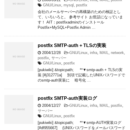
GNU/Linux
,
mysql
,
postfix
会社のメールサーバーの再構築のための検証とし
て、いろいろと。 参考サイト お世話になっていま
す！ AIT：postfixadminのインストール
Postfix+MySQL+Postfix Admin …
postfix SMTP-auth + TLSの実装
2004/12/28
-
GNU/Linux
,
infra
,
MAIL
,
network
,
postfix
,
サーバー
GNU/Linux
,
postfix
[pukiwiki] &topicpath; **▼smtp-auth + TLSの実
装 [#j312771a] 別項で記載したUNIXパスワードで
のsmtp-auth実装に 暗号化 …
postfix SMTP-auth実装ログ
2004/12/27
-
GNU/Linux
,
infra
,
MAIL
,
postfix
,
サーバー
GNU/Linux
,
postfix
[pukiwiki] &topicpath; **▼smtp-AUTH実装ログ
[#df955667] (UNIXパスワードをメールパスワード