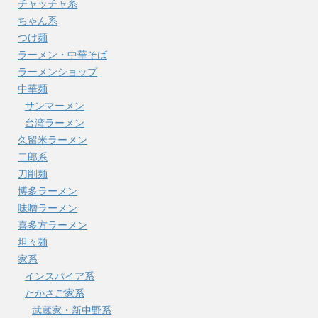
チャッチャ系
ちゃん系
つけ麺
ラーメン・中華そば
ラーメンショップ
中華麺
サンマーメン
台湾ラーメン
久留米ラーメン
二郎系
刀削麺
博多ラーメン
味噌ラーメン
喜多方ラーメン
坦々麺
家系
インスパイア系
たかさご家系
武蔵家・新中野系