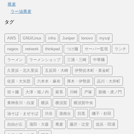
蕎麦
ラー油蕎麦
タグ
AWS
GNU/Linux
infra
Juniper
lenovo
mysql
nagios
network
thinkpad
つけ麺
サーバー監視
ランチ
ラーメン
ラーメンショップ
三浦・三崎
中華麺
久里浜・北久里浜
五反田・大崎
伊勢佐木町・黄金町
佐原・大矢部
六本木・麻布
厚木・伊勢原
品川・大井町
坦々麺
大津・堀ノ内
家系
川崎
戸塚
新橋・虎ノ門
東神奈川・白楽
横浜
横須賀
横須賀中央
油そば・まぜそば
渋谷
港南台
目黒
磯子・杉田
自由が丘
蒲田・大森
蕎麦
藤沢・辻堂
追浜・田浦