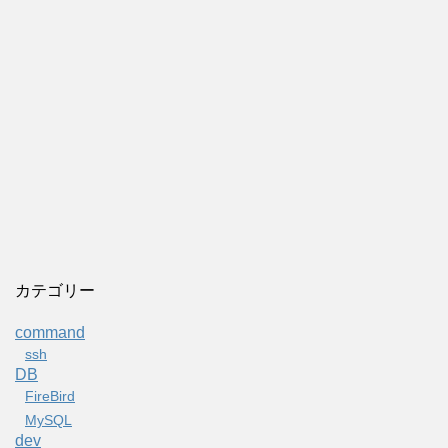
カテゴリー
command
ssh
DB
FireBird
MySQL
dev