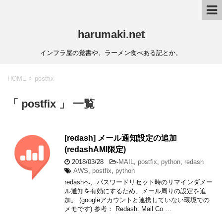
harumaki.net
インフラ屋の覚書や、ラーメン食べある記とか。
HOME
>
postfix
「 postfix 」 一覧
[redash] メール通知設定の追加
(redashAMI限定)
2018/03/28
-
MAIL
,
postfix
,
python
,
redash
AWS
,
postfix
,
python
redashへ、パスワードリセット時のリマインダメー
ル通知を有効にするため、メール周りの設定を追
加。 (googleアカウントと連携していない環境での
メモです) 参考： Redash: Mail Co …