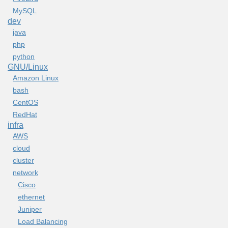
MySQL
dev
java
php
python
GNU/Linux
Amazon Linux
bash
CentOS
RedHat
infra
AWS
cloud
cluster
network
Cisco
ethernet
Juniper
Load Balancing