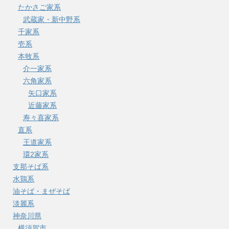
たかさご家系
武蔵家・新中野系
千家系
壱系
本牧系
介一家系
六角家系
矢口家系
近藤家系
寿々喜家系
直系
王道家系
環2家系
支那そば系
水鶏系
油そば・まぜそば
淡麗系
神奈川県
横須賀市