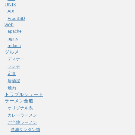
UNIX
AIX
FreeBSD
web
apache
nginx
redash
グルメ
ディナー
ランチ
定食
居酒屋
焼肉
トラブルシュート
ラーメン全般
オリジナル系
カレーラーメン
ご当地ラーメン
勝浦タンタン麺