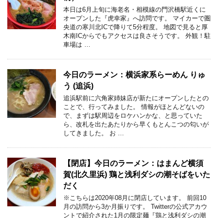
本日は6月上旬に海老名・相模線の門沢橋駅近くに
オープンした『虎幸家』へ訪問です。 マイカーで圏
央道の寒川北ICで降りて5分程度。 地図で見ると厚
木南ICからでもアクセスは良さそうです。 外観！駐
車場は …
今日のラーメン：横浜家系らーめん りゅ
う (追浜)
追浜駅前に六角家姉妹店が新たにオープンしたとの
ことで、行ってみました。 情報がほとんどないの
で、まずは駅周辺をロケハンかな、と思っていた
ら、改札を出たあたりから早くもとんこつの匂いが
してきました。 お …
【閉店】今日のラーメン：はまんど横須
賀(北久里浜) 鶏と浅利ダシの潮そばをいた
だく
※こちらは2020年08月に閉店しています。 前回10
月の訪問から3か月振りです。 Twitterの公式アカウ
ントで紹介された1月の限定麺『鶏と浅利ダシの潮