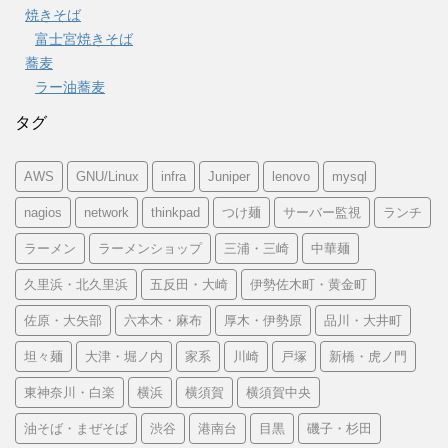
焼きそば
富士宮焼きそば
蕎麦
ラー油蕎麦
タグ
AWS
GNU/Linux
infra
Juniper
lenovo
mysql
nagios
network
thinkpad
つけ麺
サーバー監視
ランチ
ラーメン
ラーメンショップ
三浦・三崎
中華麺
久里浜・北久里浜
五反田・大崎
伊勢佐木町・黄金町
佐原・大矢部
六本木・麻布
厚木・伊勢原
品川・大井町
坦々麺
大津・堀ノ内
家系
川崎
戸塚
新橋・虎ノ門
東神奈川・白楽
横浜
横須賀
横須賀中央
油そば・まぜそば
渋谷
港南台
目黒
磯子・杉田