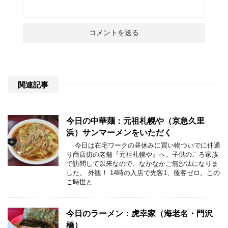
関連記事
今日の中華麺：元祖札幌や（京急久里
浜）サンマーメンをいただく
今日は在宅ワークの昼休みに買い物ついでに仲通
り商店街の老舗『元祖札幌や』へ。子供のころ家族
で訪問して以来なので、なかなかご無沙汰になりま
した。 外観！ 14時の入店で先客1、後客ゼロ。この
ご時世と …
今日のラーメン：虎幸家（海老名・門沢
橋）