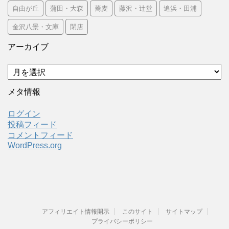
自由が丘
蒲田・大森
蕎麦
藤沢・辻堂
追浜・田浦
金沢八景・文庫
閉店
アーカイブ
ア
ー
カ
メタ情報
イ
ブ
ログイン
投稿フィード
コメントフィード
WordPress.org
アフィリエイト情報開示
このサイト
サイトマップ
プライバシーポリシー