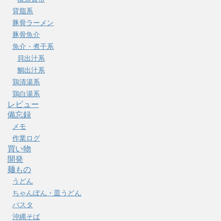
背脂系
豚骨ラーメン
豚骨魚介
魚介・煮干系
貝出汁系
鯛出汁系
鶏清湯系
鶏白湯系
レビュー
備忘録
メモ
作業ログ
買い物
開発
麺もの
うどん
ちゃんぽん・皿うどん
パスタ
沖縄そば