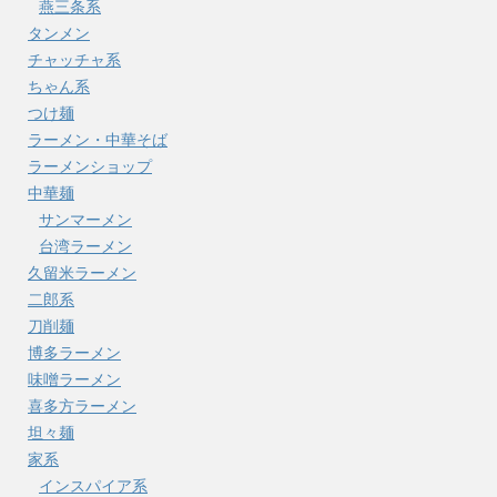
燕三条系
タンメン
チャッチャ系
ちゃん系
つけ麺
ラーメン・中華そば
ラーメンショップ
中華麺
サンマーメン
台湾ラーメン
久留米ラーメン
二郎系
刀削麺
博多ラーメン
味噌ラーメン
喜多方ラーメン
坦々麺
家系
インスパイア系