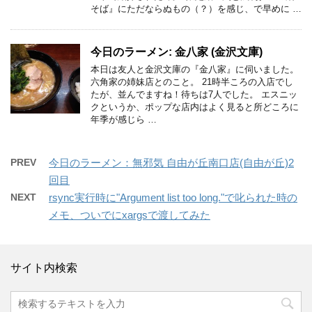
そば』にただならぬもの（？）を感じ、で早めに …
今日のラーメン: 金八家 (金沢文庫)
本日は友人と金沢文庫の『金八家』に伺いました。
六角家の姉妹店とのこと。 21時半ころの入店でし
たが、並んでますね！待ちは7人でした。 エスニッ
クというか、ポップな店内はよく見ると所どころに
年季が感じら …
PREV
今日のラーメン：無邪気 自由が丘南口店(自由が丘)2
回目
NEXT
rsync実行時に"Argument list too long."で叱られた時の
メモ、ついでにxargsで渡してみた
サイト内検索