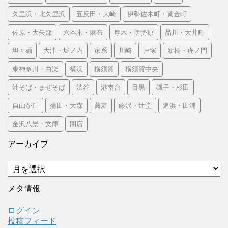
久里浜・北久里浜
五反田・大崎
伊勢佐木町・黄金町
佐原・大矢部
六本木・麻布
厚木・伊勢原
品川・大井町
坦々麺
大津・堀ノ内
家系
川崎
戸塚
新橋・虎ノ門
東神奈川・白楽
横浜
横須賀
横須賀中央
油そば・まぜそば
渋谷
港南台
目黒
磯子・杉田
自由が丘
蒲田・大森
蕎麦
藤沢・辻堂
追浜・田浦
金沢八景・文庫
閉店
アーカイブ
ア
ー
カ
メタ情報
イ
ブ
ログイン
投稿フィード