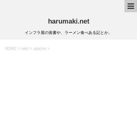
harumaki.net
インフラ屋の覚書や、ラーメン食べある記とか。
HOME
>
web
>
apache
>