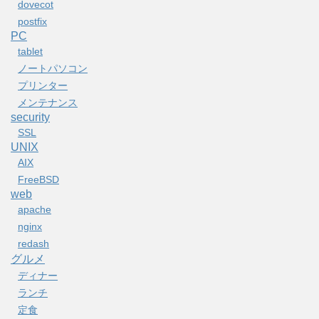
dovecot
postfix
PC
tablet
ノートパソコン
プリンター
メンテナンス
security
SSL
UNIX
AIX
FreeBSD
web
apache
nginx
redash
グルメ
ディナー
ランチ
定食