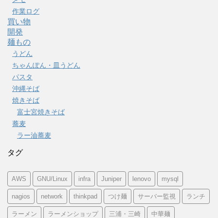
作業ログ
買い物
開発
麺もの
うどん
ちゃんぽん・皿うどん
パスタ
沖縄そば
焼きそば
富士宮焼きそば
蕎麦
ラー油蕎麦
タグ
AWS
GNU/Linux
infra
Juniper
lenovo
mysql
nagios
network
thinkpad
つけ麺
サーバー監視
ランチ
ラーメン
ラーメンショップ
三浦・三崎
中華麺