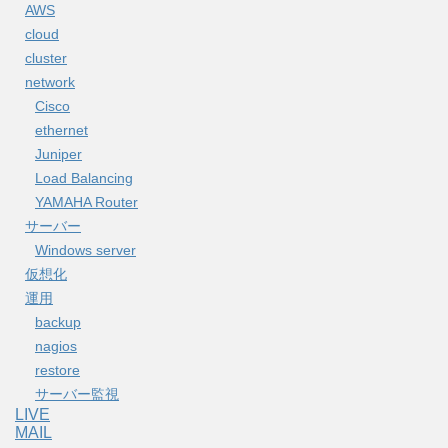
AWS
cloud
cluster
network
Cisco
ethernet
Juniper
Load Balancing
YAMAHA Router
サーバー
Windows server
仮想化
運用
backup
nagios
restore
サーバー監視
LIVE
MAIL