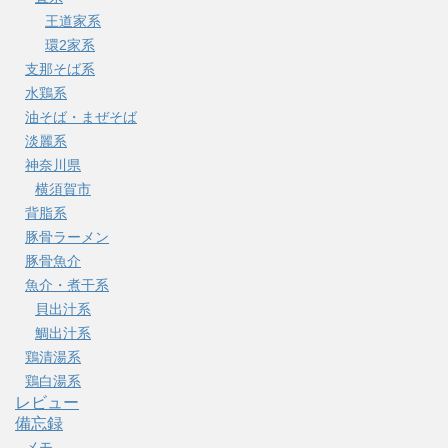
王道家系
環2家系
支那そば系
水鶏系
油そば・まぜそば
淡麗系
神奈川県
横須賀市
背脂系
豚骨ラーメン
豚骨魚介
魚介・煮干系
貝出汁系
鯛出汁系
鶏清湯系
鶏白湯系
レビュー
備忘録
メモ