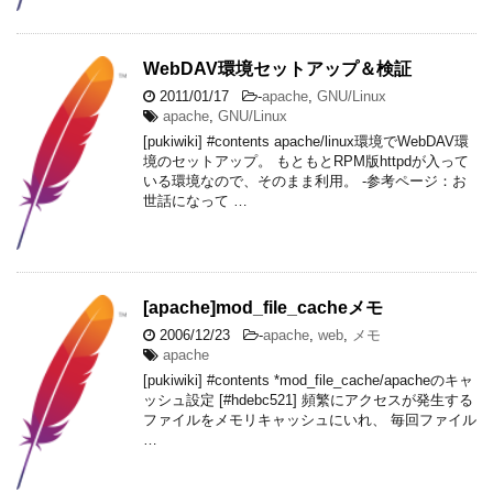
WebDAV環境セットアップ＆検証
2011/01/17
-
apache
,
GNU/Linux
apache
,
GNU/Linux
[pukiwiki] #contents apache/linux環境でWebDAV環
境のセットアップ。 もともとRPM版httpdが入って
いる環境なので、そのまま利用。 -参考ページ：お
世話になって …
[apache]mod_file_cacheメモ
2006/12/23
-
apache
,
web
,
メモ
apache
[pukiwiki] #contents *mod_file_cache/apacheのキャ
ッシュ設定 [#hdebc521] 頻繁にアクセスが発生する
ファイルをメモリキャッシュにいれ、 毎回ファイル
…