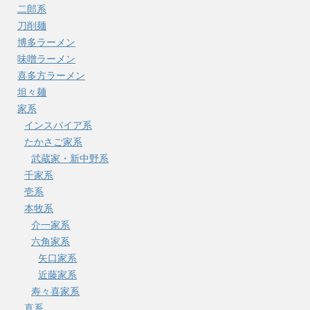
二郎系
刀削麺
博多ラーメン
味噌ラーメン
喜多方ラーメン
坦々麺
家系
インスパイア系
たかさご家系
武蔵家・新中野系
千家系
壱系
本牧系
介一家系
六角家系
矢口家系
近藤家系
寿々喜家系
直系