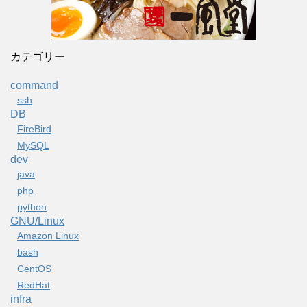
カテゴリー
command
ssh
DB
FireBird
MySQL
dev
java
php
python
GNU/Linux
Amazon Linux
bash
CentOS
RedHat
infra