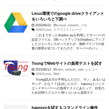
Linux環境でのgoogle driveクライアント
をいろいろと下調べ
2016/06/22
-
cloud
,
network
,
メモ
GNU/Linux
,
クラウドストレージ
これまでずっとdropbox.pyを利用してサーバーの
設定ファイル、DBバックアップをDropboxにアップ
したりといろいろやってきたが、無料プランでの容
量の限界が近づいてきたので、サーバーのバッ …
TsungでWebサイトの負荷テストを試す
2015/06/13
-
dev
,
network
,
web
,
レビュー
GNU/Linux
,
Web
Tsung(読み方が不明なんだけど、サン、あるいは
サング、かな？？)を試したログ。 haproxyとバック
エンドサーバーへの負荷テストにあたって、目安の
ため1000リクエスト/秒くらいから負荷テス …
haproxyを試す 5.コマンドライン操作