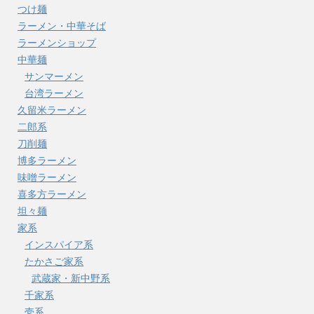
つけ麺
ラーメン・中華そば
ラーメンショップ
中華麺
サンマーメン
台湾ラーメン
久留米ラーメン
二郎系
刀削麺
博多ラーメン
味噌ラーメン
喜多方ラーメン
坦々麺
家系
インスパイア系
たかさご家系
武蔵家・新中野系
千家系
壱系