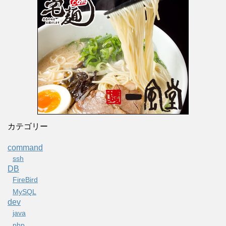
カテゴリー
command
ssh
DB
FireBird
MySQL
dev
java
php