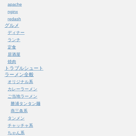
apache
nginx
redash
グルメ
ディナー
ランチ
定食
居酒屋
焼肉
トラブルシュート
ラーメン全般
オリジナル系
カレーラーメン
ご当地ラーメン
勝浦タンタン麺
燕三条系
タンメン
チャッチャ系
ちゃん系