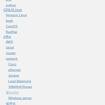
python
GNU/Linux
Amazon Linux
bash
CentOS
RedHat
infra
AWS
cloud
cluster
network
Cisco
ethernet
Juniper
Load Balancing
YAMAHA Router
サーバー
Windows server
仮想化