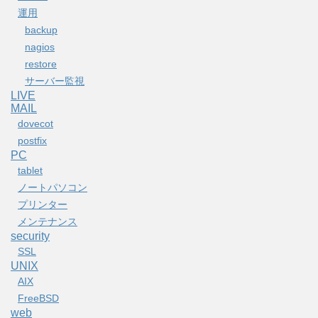
運用
backup
nagios
restore
サーバー監視
LIVE
MAIL
dovecot
postfix
PC
tablet
ノートパソコン
プリンター
メンテナンス
security
SSL
UNIX
AIX
FreeBSD
web