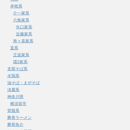
本牧系
介一家系
六角家系
矢口家系
近藤家系
寿々喜家系
直系
王道家系
環2家系
支那そば系
水鶏系
油そば・まぜそば
淡麗系
神奈川県
横須賀市
背脂系
豚骨ラーメン
豚骨魚介