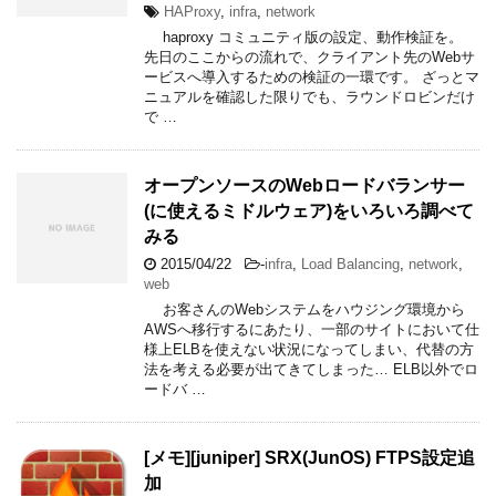
HAProxy
,
infra
,
network
haproxy コミュニティ版の設定、動作検証を。
先日のここからの流れで、クライアント先のWebサ
ービスへ導入するための検証の一環です。 ざっとマ
ニュアルを確認した限りでも、ラウンドロビンだけ
で …
オープンソースのWebロードバランサー
(に使えるミドルウェア)をいろいろ調べて
みる
2015/04/22
-
infra
,
Load Balancing
,
network
,
web
お客さんのWebシステムをハウジング環境から
AWSへ移行するにあたり、一部のサイトにおいて仕
様上ELBを使えない状況になってしまい、代替の方
法を考える必要が出てきてしまった… ELB以外でロ
ードバ …
[メモ][juniper] SRX(JunOS) FTPS設定追
加