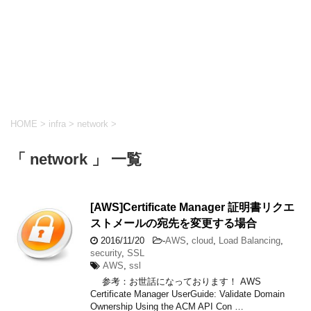
HOME
>
infra
>
network
>
「 network 」 一覧
[AWS]Certificate Manager 証明書リクエ
ストメールの宛先を変更する場合
2016/11/20
-
AWS
,
cloud
,
Load Balancing
,
security
,
SSL
AWS
,
ssl
参考：お世話になっております！ AWS
Certificate Manager UserGuide: Validate Domain
Ownership Using the ACM API Con …