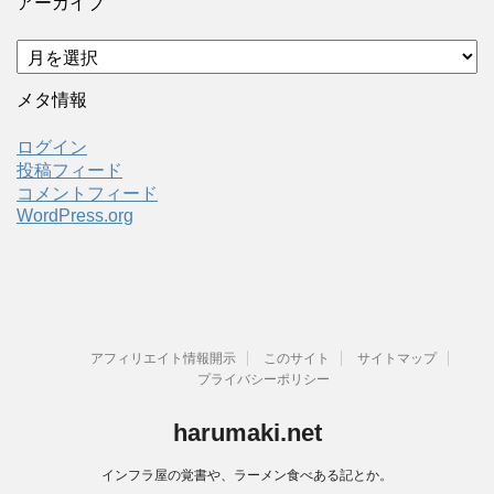
アーカイブ
ア
ー
カ
メタ情報
イ
ブ
ログイン
投稿フィード
コメントフィード
WordPress.org
アフィリエイト情報開示
このサイト
サイトマップ
プライバシーポリシー
harumaki.net
インフラ屋の覚書や、ラーメン食べある記とか。