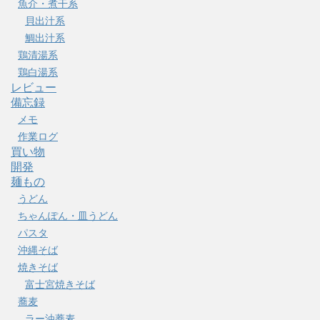
魚介・煮干系
貝出汁系
鯛出汁系
鶏清湯系
鶏白湯系
レビュー
備忘録
メモ
作業ログ
買い物
開発
麺もの
うどん
ちゃんぽん・皿うどん
パスタ
沖縄そば
焼きそば
富士宮焼きそば
蕎麦
ラー油蕎麦