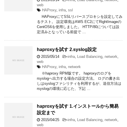
web
HAProxy
,
infra
,
ssl
HAProxyにてSSLリバースプロキシを設定してみ
るテスト。 設定環境はAWS EC2にてRightImageの
CentOS6を使用しました。 HTTP/80については設
定済みとなっている前提で …
haproxyを試す 2.syslog設定
2015/05/14
-
infra
,
Load Balancing
,
network
,
web
HAProxy
,
infra
,
network
※haproxy RPM版です。 haproxyのログを
rsyslogへ出力する場合の設定方法。 ログの書き出
しはsyslogファシリティを利用するが、送信方法は
rsyslogの環境に応じた、下記 …
haproxyを試す 1.インストールから簡易
設定まで
2015/04/25
-
infra
,
Load Balancing
,
network
,
web