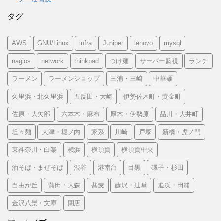
タグ
AWS
GNU/Linux
infra
Juniper
lenovo
mysql
nagios
network
thinkpad
つけ麺
サーバー監視
ランチ
ラーメン
ラーメンショップ
三浦・三崎
中華麺
久里浜・北久里浜
五反田・大崎
伊勢佐木町・黄金町
佐原・大矢部
六本木・麻布
厚木・伊勢原
品川・大井町
坦々麺
大津・堀ノ内
家系
川崎
戸塚
新橋・虎ノ門
東神奈川・白楽
横浜
横須賀
横須賀中央
油そば・まぜそば
渋谷
港南台
目黒
磯子・杉田
自由が丘
蒲田・大森
蕎麦
藤沢・辻堂
追浜・田浦
金沢八景・文庫
閉店