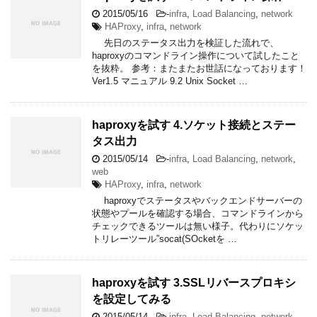
2015/05/16
-
infra
,
Load Balancing
,
network
HAProxy
,
infra
,
network
先日のステータス出力を検証した流れで、
haproxyのコマンドライン操作について試したこと
を抜粋。 参考：またまたお世話になっております！
Ver1.5 マニュアル 9.2 Unix Socket …
haproxyを試す 4.ソケット接続とステー
タス出力
2015/05/14
-
infra
,
Load Balancing
,
network
,
web
HAProxy
,
infra
,
network
haproxyでステータスやバックエンドサーバーの
状態やプールを確認する場合、コマンドラインから
チェックできるツールは無い様子。代わりにソケッ
トリレーツール”socat(SOcketを …
haproxyを試す 3.SSLリバースプロキシ
を設定してみる
2015/05/14
-
infra
,
Load Balancing
,
network
,