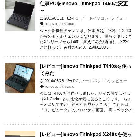
仕事PCをlenovo Thinkpad T460に変更
～
2016/05/11
-
PC
,
ノートパソコン
,
レビュー
lenovo
,
thinkpad
久々の新機種チェンジは、仕事PCをT460に！X230
からのモデルチェンジになります。 長らく使ってき
たXシリーズからT460に変えてみた理由は… X230
と比較して、後継のX240、250(X260 …
[レビュー]lenovo Thinkpad T440sを使っ
てみた
2014/05/28
-
PC
,
ノートパソコン
,
レビュー
lenovo
,
thinkpad
今回はT440sをお借りしました。サイズ面ではやは
りX1 Carbonとの比較が気になるところです。 ちょ
っと暗めですが、斜めから見たところ！ こちらは
『コンピュータ』のプロパティ画面。 高スペックの
…
[レビュー]lenovo Thinkpad X240sを使っ