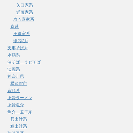
矢口家系
近藤家系
寿々喜家系
直系
王道家系
環2家系
支那そば系
水鶏系
油そば・まぜそば
淡麗系
神奈川県
横須賀市
背脂系
豚骨ラーメン
豚骨魚介
魚介・煮干系
貝出汁系
鯛出汁系