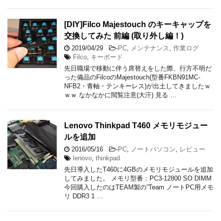
[DIY]Filco Majestouch のキーキャップを
交換してみた 前編 (取り外し編！)
2019/04/29
-
PC
,
メンテナンス
,
作業ログ
Filco
,
キーボード
先日職場で移動に伴う席替えをした際、行方不明だ
った備品のFilcoのMajestouch(型番FKBN91MC-
NFB2・青軸・テンキーレス)が出土してきましたｗ
ｗｗ なかなかに閲覧注意(大汗) 見る …
Lenovo Thinkpad T460 メモリモジュー
ルを追加
2016/05/16
-
PC
,
ノートパソコン
,
レビュー
lenovo
,
thinkpad
先日導入したT460に4GBのメモリモジュールを追加
してみました。 メモリ型番：PC3-12800 SO DIMM
今回購入したのはTEAM製の”Team ノートPC用メモ
リ DDR3 1 …