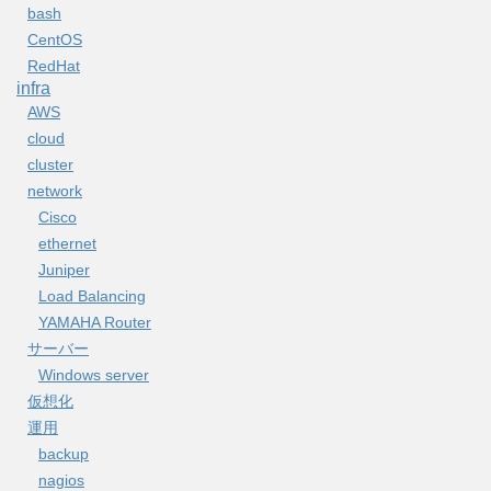
bash
CentOS
RedHat
infra
AWS
cloud
cluster
network
Cisco
ethernet
Juniper
Load Balancing
YAMAHA Router
サーバー
Windows server
仮想化
運用
backup
nagios