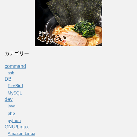
カテゴリー
command
ssh
DB
FireBird
MySQL
dev
java
php
python
GNU/Linux
Amazon Linux