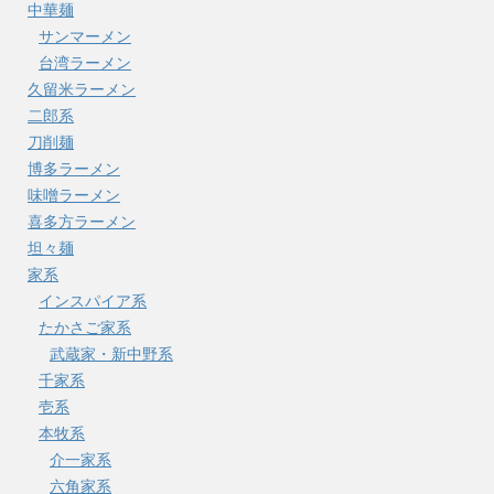
中華麺
サンマーメン
台湾ラーメン
久留米ラーメン
二郎系
刀削麺
博多ラーメン
味噌ラーメン
喜多方ラーメン
坦々麺
家系
インスパイア系
たかさご家系
武蔵家・新中野系
千家系
壱系
本牧系
介一家系
六角家系