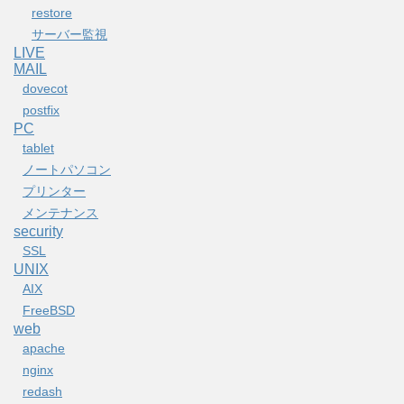
restore
サーバー監視
LIVE
MAIL
dovecot
postfix
PC
tablet
ノートパソコン
プリンター
メンテナンス
security
SSL
UNIX
AIX
FreeBSD
web
apache
nginx
redash