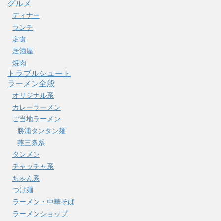
グルメ
ディナー
ランチ
定食
居酒屋
焼肉
トラブルシュート
ラーメン全般
オリジナル系
カレーラーメン
ご当地ラーメン
勝浦タンタン麺
燕三条系
タンメン
チャッチャ系
ちゃん系
つけ麺
ラーメン・中華そば
ラーメンショップ