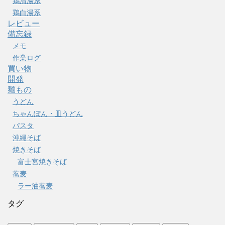
鶏清湯系
鶏白湯系
レビュー
備忘録
メモ
作業ログ
買い物
開発
麺もの
うどん
ちゃんぽん・皿うどん
パスタ
沖縄そば
焼きそば
富士宮焼きそば
蕎麦
ラー油蕎麦
タグ