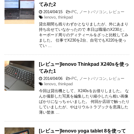
てみた2
2014/04/15
-
PC
,
ノートパソコン
,
レビュー
lenovo
,
thinkpad
貸出期間も残りわずかとなりましたが、外にあまり
持ち出せていなかったので 本日は職場のX230と、
キーボード周りのディティールをざっと比較してみ
ました。 仕事でX230を2台、自宅でもX220を使っ
てい …
[レビュー]lenovo Thinkpad X240sを使っ
てみた1
2014/04/06
-
PC
,
ノートパソコン
,
レビュー
lenovo
,
thinkpad
今回は貸出機として、X240sをお借りしました。 な
んか撮影した写真を編集したり縮小したら粗い画像
ばかりになっちゃいました。 何回か店頭で触ったり
していましたが、やはりウルトラブックを意識した
薄い筐体 …
[レビュー]lenovo yoga tablet 8を使って