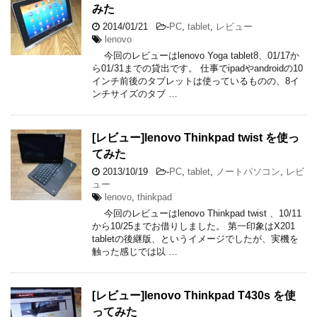
みた
2014/01/21
-
PC
,
tablet
,
レビュー
lenovo
今回のレビューはlenovo Yoga tablet8、01/17か
ら01/31までの貸出です。 仕事でipadやandroidの10
インチ前後のタブレットは使っているものの、8イ
ンチサイズのタブ …
[レビュー]lenovo Thinkpad twist を使っ
てみた
2013/10/19
-
PC
,
tablet
,
ノートパソコン
,
レビ
ュー
lenovo
,
thinkpad
今回のレビューはlenovo Thinkpad twist 、10/11
から10/25までお借りしました。 第一印象はX201
tabletの後継版、というイメージでしたが、実機を
触った感じでは以 …
[レビュー]lenovo Thinkpad T430s を使
ってみた