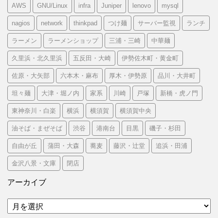
AWS
GNU/Linux
infra
Juniper
lenovo
mysql
nagios
network
thinkpad
つけ麺
サーバー監視
ランチ
ラーメン
ラーメンショップ
三浦・三崎
中華麺
久里浜・北久里浜
五反田・大崎
伊勢佐木町・黄金町
佐原・大矢部
六本木・麻布
厚木・伊勢原
品川・大井町
坦々麺
大津・堀ノ内
家系
川崎
戸塚
新橋・虎ノ門
東神奈川・白楽
横浜
横須賀
横須賀中央
油そば・まぜそば
渋谷
港南台
目黒
磯子・杉田
自由が丘
蒲田・大森
蕎麦
藤沢・辻堂
追浜・田浦
金沢八景・文庫
閉店
アーカイブ
ア
ー