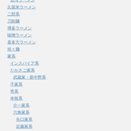
台湾ラーメン
久留米ラーメン
二郎系
刀削麺
博多ラーメン
味噌ラーメン
喜多方ラーメン
坦々麺
家系
インスパイア系
たかさご家系
武蔵家・新中野系
千家系
壱系
本牧系
介一家系
六角家系
矢口家系
近藤家系