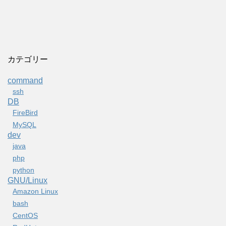
カテゴリー
command
ssh
DB
FireBird
MySQL
dev
java
php
python
GNU/Linux
Amazon Linux
bash
CentOS