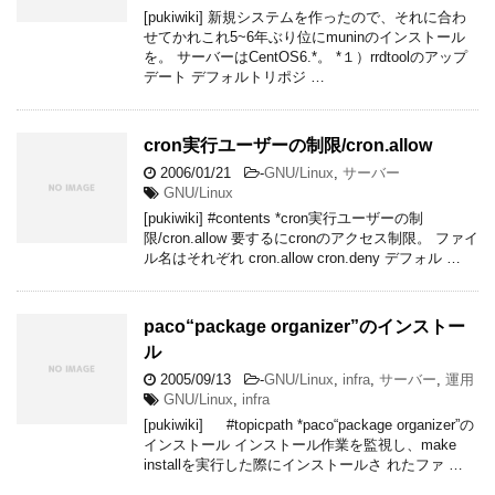
[pukiwiki] 新規システムを作ったので、それに合わ
せてかれこれ5~6年ぶり位にmuninのインストール
を。 サーバーはCentOS6.*。 *１）rrdtoolのアップ
デート デフォルトリポジ …
cron実行ユーザーの制限/cron.allow
2006/01/21
-
GNU/Linux
,
サーバー
GNU/Linux
[pukiwiki] #contents *cron実行ユーザーの制
限/cron.allow 要するにcronのアクセス制限。 ファイ
ル名はそれぞれ cron.allow cron.deny デフォル …
paco“package organizer”のインストー
ル
2005/09/13
-
GNU/Linux
,
infra
,
サーバー
,
運用
GNU/Linux
,
infra
[pukiwiki] #topicpath *paco“package organizer”の
インストール インストール作業を監視し、make
installを実行した際にインストールさ れたファ …