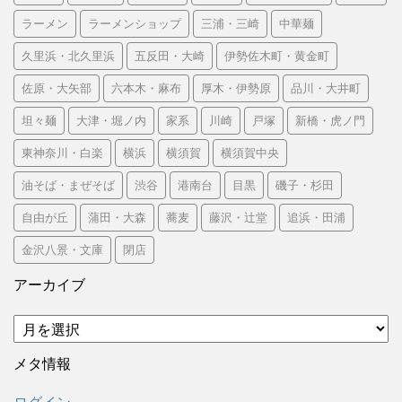
ラーメン
ラーメンショップ
三浦・三崎
中華麺
久里浜・北久里浜
五反田・大崎
伊勢佐木町・黄金町
佐原・大矢部
六本木・麻布
厚木・伊勢原
品川・大井町
坦々麺
大津・堀ノ内
家系
川崎
戸塚
新橋・虎ノ門
東神奈川・白楽
横浜
横須賀
横須賀中央
油そば・まぜそば
渋谷
港南台
目黒
磯子・杉田
自由が丘
蒲田・大森
蕎麦
藤沢・辻堂
追浜・田浦
金沢八景・文庫
閉店
アーカイブ
ア
ー
カ
メタ情報
イ
ブ