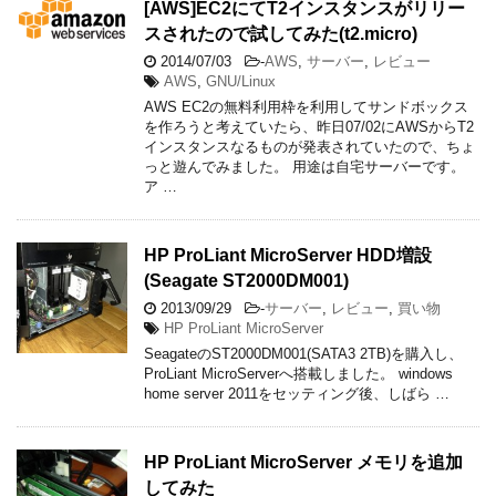
[AWS]EC2にてT2インスタンスがリリー
スされたので試してみた(t2.micro)
2014/07/03
-
AWS
,
サーバー
,
レビュー
AWS
,
GNU/Linux
AWS EC2の無料利用枠を利用してサンドボックス
を作ろうと考えていたら、昨日07/02にAWSからT2
インスタンスなるものが発表されていたので、ちょ
っと遊んでみました。 用途は自宅サーバーです。
ア …
HP ProLiant MicroServer HDD増設
(Seagate ST2000DM001)
2013/09/29
-
サーバー
,
レビュー
,
買い物
HP ProLiant MicroServer
SeagateのST2000DM001(SATA3 2TB)を購入し、
ProLiant MicroServerへ搭載しました。 windows
home server 2011をセッティング後、しばら …
HP ProLiant MicroServer メモリを追加
してみた