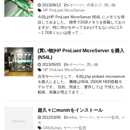
2013/09/13
-
サーバー
,
作業ログ
,
買い物
HP ProLiant MicroServer
今回はHP ProLiant MicroServer N54L にメモリを増
設してみました。 標準で2GBメモリを搭載しており
ますが、特に何かをやってるわけでもないのに1.5
～1.7GBくらいは使って …
[買い物]HP ProLiant MicroServer を購入
(N54L)
2013/05/03
-
サーバー
,
買い物
HP ProLiant MicroServer
自宅サーバーとして、今回はhp proliant microserver
を購入しました。 機種はN54L 250GB HDD搭載モ
デルです。 目的、用途と、要件しては 子供たちの
動画、画像が増えてきて …
超久々にmuninをインストール
2012/03/05
-
infra
,
サーバー
,
サーバー監視
,
メ
モ
GNU/Linux
,
サーバー監視