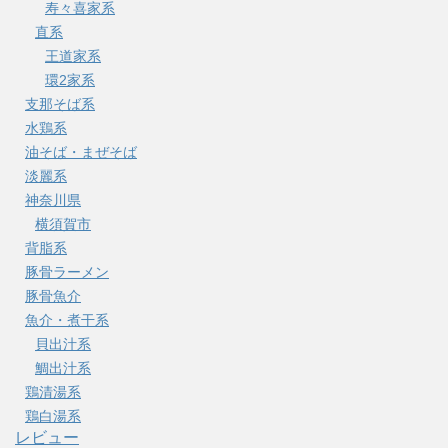
寿々喜家系
直系
王道家系
環2家系
支那そば系
水鶏系
油そば・まぜそば
淡麗系
神奈川県
横須賀市
背脂系
豚骨ラーメン
豚骨魚介
魚介・煮干系
貝出汁系
鯛出汁系
鶏清湯系
鶏白湯系
レビュー