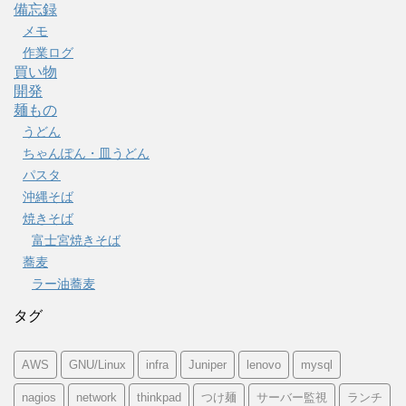
備忘録
メモ
作業ログ
買い物
開発
麺もの
うどん
ちゃんぽん・皿うどん
パスタ
沖縄そば
焼きそば
富士宮焼きそば
蕎麦
ラー油蕎麦
タグ
AWS
GNU/Linux
infra
Juniper
lenovo
mysql
nagios
network
thinkpad
つけ麺
サーバー監視
ランチ