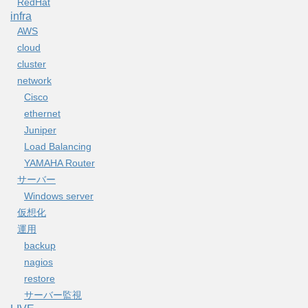
RedHat
infra
AWS
cloud
cluster
network
Cisco
ethernet
Juniper
Load Balancing
YAMAHA Router
サーバー
Windows server
仮想化
運用
backup
nagios
restore
サーバー監視