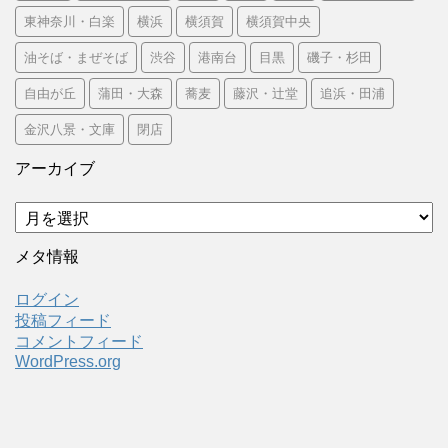
東神奈川・白楽
横浜
横須賀
横須賀中央
油そば・まぜそば
渋谷
港南台
目黒
磯子・杉田
自由が丘
蒲田・大森
蕎麦
藤沢・辻堂
追浜・田浦
金沢八景・文庫
閉店
アーカイブ
ア
ー
カ
メタ情報
イ
ブ
ログイン
投稿フィード
コメントフィード
WordPress.org