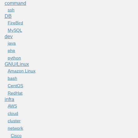
command
ssh
DB
FireBird
MySQL
dev
java
php
python
GNU/Linux
Amazon Linux
bash
CentOS
RedHat
infra
AWS
cloud
cluster
network
Cisco