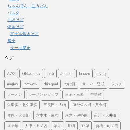
ちゃんぽん・皿うどん
パスタ
沖縄そば
焼きそば
富士宮焼きそば
蕎麦
ラー油蕎麦
タグ
AWS
GNU/Linux
infra
Juniper
lenovo
mysql
nagios
network
thinkpad
つけ麺
サーバー監視
ランチ
ラーメン
ラーメンショップ
三浦・三崎
中華麺
久里浜・北久里浜
五反田・大崎
伊勢佐木町・黄金町
佐原・大矢部
六本木・麻布
厚木・伊勢原
品川・大井町
坦々麺
大津・堀ノ内
家系
川崎
戸塚
新橋・虎ノ門