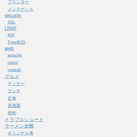
プリンター
メンテナンス
security
SSL
UNIX
AIX
FreeBSD
web
apache
nginx
redash
グルメ
ディナー
ランチ
定食
居酒屋
焼肉
トラブルシュート
ラーメン全般
オリジナル系