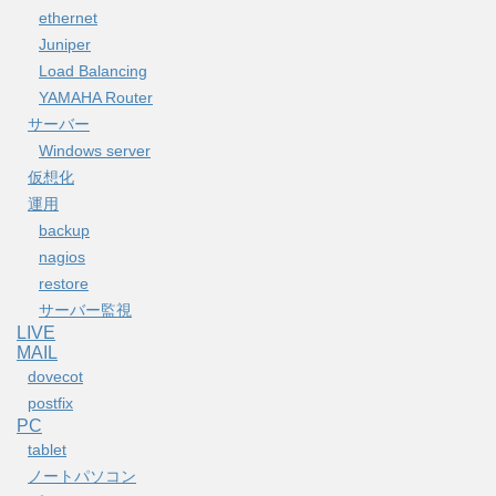
ethernet
Juniper
Load Balancing
YAMAHA Router
サーバー
Windows server
仮想化
運用
backup
nagios
restore
サーバー監視
LIVE
MAIL
dovecot
postfix
PC
tablet
ノートパソコン