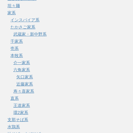
坦々麺
家系
インスパイア系
たかさご家系
武蔵家・新中野系
千家系
壱系
本牧系
介一家系
六角家系
矢口家系
近藤家系
寿々喜家系
直系
王道家系
環2家系
支那そば系
水鶏系