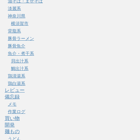
油そば・まぜそば
淡麗系
神奈川県
横須賀市
背脂系
豚骨ラーメン
豚骨魚介
魚介・煮干系
貝出汁系
鯛出汁系
鶏清湯系
鶏白湯系
レビュー
備忘録
メモ
作業ログ
買い物
開発
麺もの
うどん