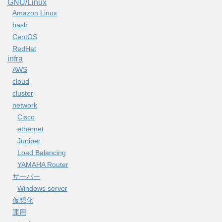
GNU/Linux
Amazon Linux
bash
CentOS
RedHat
infra
AWS
cloud
cluster
network
Cisco
ethernet
Juniper
Load Balancing
YAMAHA Router
サーバー
Windows server
仮想化
運用