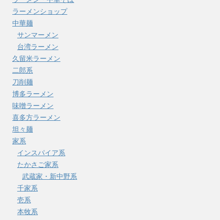
ラーメンショップ
中華麺
サンマーメン
台湾ラーメン
久留米ラーメン
二郎系
刀削麺
博多ラーメン
味噌ラーメン
喜多方ラーメン
坦々麺
家系
インスパイア系
たかさご家系
武蔵家・新中野系
千家系
壱系
本牧系