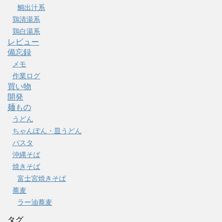
鯛出汁系
鶏清湯系
鶏白湯系
レビュー
備忘録
メモ
作業ログ
買い物
開発
麺もの
うどん
ちゃんぽん・皿うどん
パスタ
沖縄そば
焼きそば
富士宮焼きそば
蕎麦
ラー油蕎麦
タグ