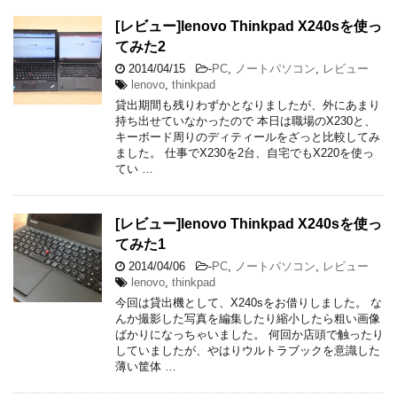
[レビュー]lenovo Thinkpad X240sを使っ
てみた2
2014/04/15
-
PC
,
ノートパソコン
,
レビュー
lenovo
,
thinkpad
貸出期間も残りわずかとなりましたが、外にあまり
持ち出せていなかったので 本日は職場のX230と、
キーボード周りのディティールをざっと比較してみ
ました。 仕事でX230を2台、自宅でもX220を使っ
てい …
[レビュー]lenovo Thinkpad X240sを使っ
てみた1
2014/04/06
-
PC
,
ノートパソコン
,
レビュー
lenovo
,
thinkpad
今回は貸出機として、X240sをお借りしました。 な
んか撮影した写真を編集したり縮小したら粗い画像
ばかりになっちゃいました。 何回か店頭で触ったり
していましたが、やはりウルトラブックを意識した
薄い筐体 …