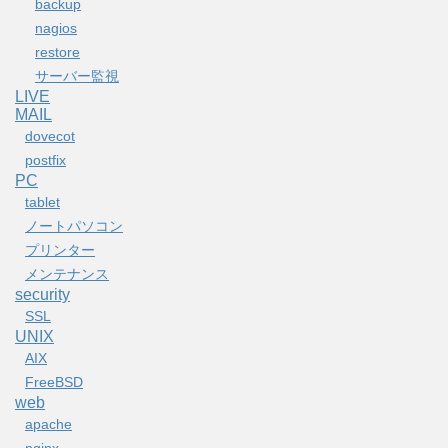
backup
nagios
restore
サーバー監視
LIVE
MAIL
dovecot
postfix
PC
tablet
ノートパソコン
プリンター
メンテナンス
security
SSL
UNIX
AIX
FreeBSD
web
apache