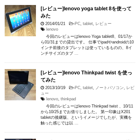
[レビュー]lenovo yoga tablet 8を使って
みた
2014/01/21
-
PC
,
tablet
,
レビュー
lenovo
今回のレビューはlenovo Yoga tablet8、01/17か
ら01/31までの貸出です。 仕事でipadやandroidの10
インチ前後のタブレットは使っているものの、8イ
ンチサイズのタブ …
[レビュー]lenovo Thinkpad twist を使っ
てみた
2013/10/19
-
PC
,
tablet
,
ノートパソコン
,
レビ
ュー
lenovo
,
thinkpad
今回のレビューはlenovo Thinkpad twist 、10/11
から10/25までお借りしました。 第一印象はX201
tabletの後継版、というイメージでしたが、実機を
触った感じでは以 …