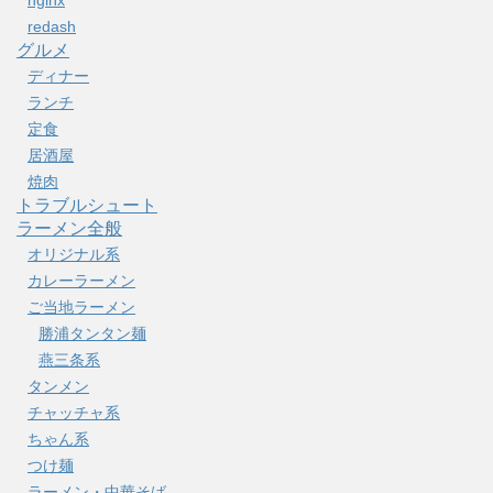
nginx
redash
グルメ
ディナー
ランチ
定食
居酒屋
焼肉
トラブルシュート
ラーメン全般
オリジナル系
カレーラーメン
ご当地ラーメン
勝浦タンタン麺
燕三条系
タンメン
チャッチャ系
ちゃん系
つけ麺
ラーメン・中華そば