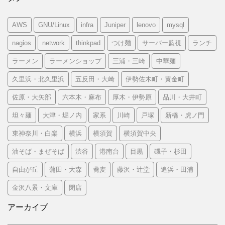
AWS
GNU/Linux
infra
Juniper
lenovo
mysql
nagios
network
thinkpad
つけ麺
サーバー監視
ランチ
ラーメン
ラーメンショップ
三浦・三崎
中華麺
久里浜・北久里浜
五反田・大崎
伊勢佐木町・黄金町
佐原・大矢部
六本木・麻布
厚木・伊勢原
品川・大井町
坦々麺
大津・堀ノ内
家系
川崎
戸塚
新橋・虎ノ門
東神奈川・白楽
横浜
横須賀
横須賀中央
油そば・まぜそば
渋谷
港南台
目黒
磯子・杉田
自由が丘
蒲田・大森
蕎麦
藤沢・辻堂
追浜・田浦
金沢八景・文庫
閉店
アーカイブ