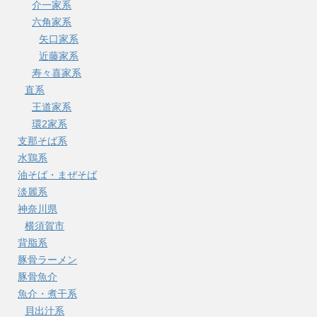
介一家系
六角家系
矢口家系
近藤家系
寿々喜家系
直系
王道家系
環2家系
支那そば系
水鶏系
油そば・まぜそば
淡麗系
神奈川県
横須賀市
背脂系
豚骨ラーメン
豚骨魚介
魚介・煮干系
貝出汁系