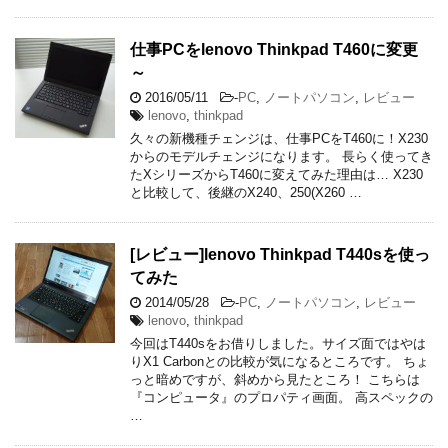
仕事PCをlenovo Thinkpad T460に変更
～
2016/05/11
-
PC
,
ノートパソコン
,
レビュー
lenovo
,
thinkpad
久々の新機種チェンジは、仕事PCをT460に！X230
からのモデルチェンジになります。 長らく使ってき
たXシリーズからT460に変えてみた理由は… X230
と比較して、後継のX240、250(X260 …
[レビュー]lenovo Thinkpad T440sを使っ
てみた
2014/05/28
-
PC
,
ノートパソコン
,
レビュー
lenovo
,
thinkpad
今回はT440sをお借りしました。サイズ面ではやは
りX1 Carbonとの比較が気になるところです。 ちょ
っと暗めですが、斜めから見たところ！ こちらは
『コンピュータ』のプロパティ画面。 高スペックの
…