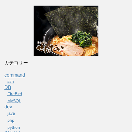
カテゴリー
command
ssh
DB
FireBird
MySQL
dev
java
php
python