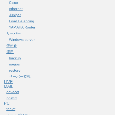
Cisco
ethernet
Juniper
Load Balancing
YAMAHA Router
サーバー
Windows server
仮想化
運用
backup
nagios
restore
サーバー監視
LIVE
MAIL
dovecot
postfix
PC
tablet