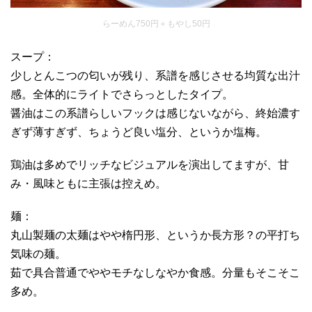
らーめん750円＋もやし50円
スープ：
少しとんこつの匂いが残り、系譜を感じさせる均質な出汁
感。全体的にライトでさらっとしたタイプ。
醤油はこの系譜らしいフックは感じないながら、終始濃す
ぎず薄すぎず、ちょうど良い塩分、というか塩梅。
鶏油は多めでリッチなビジュアルを演出してますが、甘
み・風味ともに主張は控えめ。
麺：
丸山製麺の太麺はやや楕円形、というか長方形？の平打ち
気味の麺。
茹で具合普通でややモチなしなやか食感。分量もそこそこ
多め。