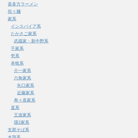
喜多方ラーメン
坦々麺
家系
インスパイア系
たかさご家系
武蔵家・新中野系
千家系
壱系
本牧系
介一家系
六角家系
矢口家系
近藤家系
寿々喜家系
直系
王道家系
環2家系
支那そば系
水鶏系