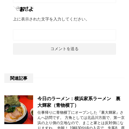
上に表示された文字を入力してください。
関連記事
今日のラーメン：横浜家系ラーメン 裏
大輝家（青物横丁）
仕事帰りに青物横丁にオープンした『裏大輝家』さ
んへ訪問です。 方角としては北品川方面で、第一京
浜の上り側の立地なので、まこと家とは反対側にな
りますね。 外観！ 19時30分頃の入店で、先客8、席