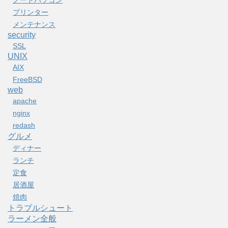
ノートパソコン
プリンター
メンテナンス
security
SSL
UNIX
AIX
FreeBSD
web
apache
nginx
redash
グルメ
ディナー
ランチ
定食
居酒屋
焼肉
トラブルシュート
ラーメン全般