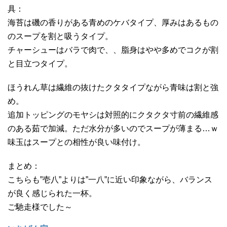
具：
海苔は磯の香りがある青めのケバタイプ、厚みはあるもの
のスープを割と吸うタイプ。
チャーシューはバラで肉で、、脂身はやや多めでコクが割
と目立つタイプ。
ほうれん草は繊維の抜けたクタタイプながら青味は割と強
め。
追加トッピングのモヤシは対照的にクタクタ寸前の繊維感
のある茹で加減。ただ水分が多いのでスープが薄まる…ｗ
味玉はスープとの相性が良い味付け。
まとめ：
こちらも”壱八”よりは”一八”に近い印象ながら、バランス
が良く感じられた一杯。
ご馳走様でした～