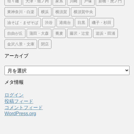
坦々麺
大津・堀ノ内
家系
川崎
戸塚
新橋・虎ノ門
東神奈川・白楽
横浜
横須賀
横須賀中央
油そば・まぜそば
渋谷
港南台
目黒
磯子・杉田
自由が丘
蒲田・大森
蕎麦
藤沢・辻堂
追浜・田浦
金沢八景・文庫
閉店
アーカイブ
ア
ー
カ
メタ情報
イ
ブ
ログイン
投稿フィード
コメントフィード
WordPress.org