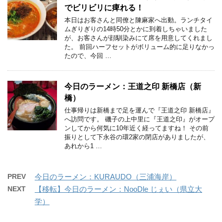
でビリビリに痺れる！
本日はお客さんと同僚と陳麻家へ出動。ランチタイ
ムぎりぎりの14時50分とかに到着しちゃいました
が、お客さんが顔馴染みにて席を用意してくれまし
た。 前回ハーフセットがボリューム的に足りなかっ
たので、今回 …
今日のラーメン：王道之印 新橋店（新
橋）
仕事帰りは新橋まで足を運んで『王道之印 新橋店』
へ訪問です。 磯子の上中里に『王道之印』がオープ
ンしてから何気に10年近く経ってますね！ その前
振りとして下永谷の環2家の閉店がありましたが、
あれから1 …
PREV
今日のラーメン：KURAUDO（三浦海岸）
NEXT
【移転】今日のラーメン：NooDle じぇい（県立大
学）