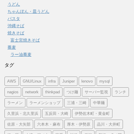
うどん
ちゃんぽん・皿うどん
パスタ
沖縄そば
焼きそば
富士宮焼きそば
蕎麦
ラー油蕎麦
タグ
AWS
GNU/Linux
infra
Juniper
lenovo
mysql
nagios
network
thinkpad
つけ麺
サーバー監視
ランチ
ラーメン
ラーメンショップ
三浦・三崎
中華麺
久里浜・北久里浜
五反田・大崎
伊勢佐木町・黄金町
佐原・大矢部
六本木・麻布
厚木・伊勢原
品川・大井町