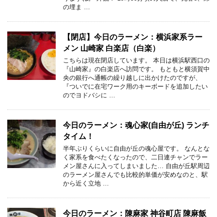
の埋ま …
【閉店】今日のラーメン：横浜家系ラー
メン 山崎家 白楽店（白楽）
こちらは現在閉店しています。 本日は横浜駅西口の
『山崎家』の白楽店へ訪問です。 もともと横須賀中
央の銀行へ通帳の繰り越しに出かけたのですが、
『ついでに在宅ワーク用のキーボードを追加したい
のでヨドバシに …
今日のラーメン：魂心家(自由が丘) ランチ
タイム！
半年ぶりくらいに自由が丘の魂心屋です。 なんとな
く家系を食べたくなったので、二日連チャンでラー
メン屋さんに入ってしまいました… 自由が丘駅周辺
のラーメン屋さんでも比較的単価が安めなのと、駅
から近く立地 …
今日のラーメン：陳麻家 神谷町店 陳麻飯