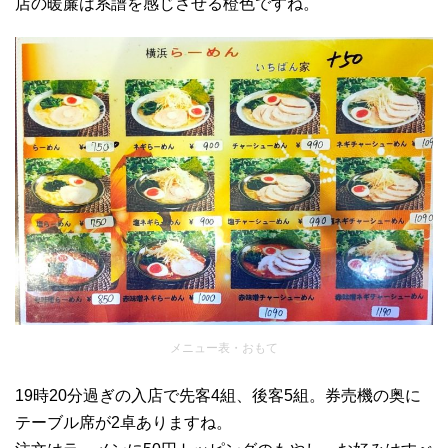
店の暖簾は系譜を感じさせる橙色ですね。
メニュー表・おもて
19時20分過ぎの入店で先客4組、後客5組。券売機の奥に
テーブル席が2卓ありますね。