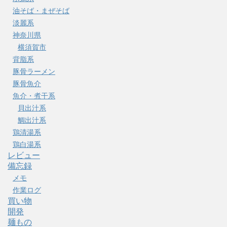
油そば・まぜそば
淡麗系
神奈川県
横須賀市
背脂系
豚骨ラーメン
豚骨魚介
魚介・煮干系
貝出汁系
鯛出汁系
鶏清湯系
鶏白湯系
レビュー
備忘録
メモ
作業ログ
買い物
開発
麺もの