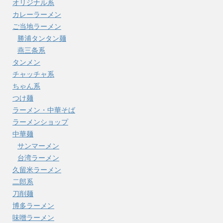
オリジナル系
カレーラーメン
ご当地ラーメン
勝浦タンタン麺
燕三条系
タンメン
チャッチャ系
ちゃん系
つけ麺
ラーメン・中華そば
ラーメンショップ
中華麺
サンマーメン
台湾ラーメン
久留米ラーメン
二郎系
刀削麺
博多ラーメン
味噌ラーメン