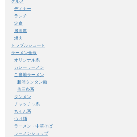
グルメ
ディナー
ランチ
定食
居酒屋
焼肉
トラブルシュート
ラーメン全般
オリジナル系
カレーラーメン
ご当地ラーメン
勝浦タンタン麺
燕三条系
タンメン
チャッチャ系
ちゃん系
つけ麺
ラーメン・中華そば
ラーメンショップ