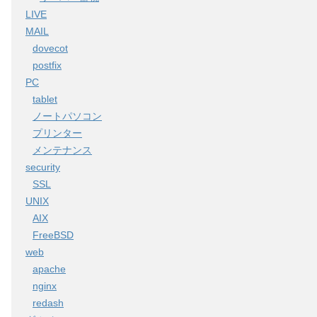
LIVE
MAIL
dovecot
postfix
PC
tablet
ノートパソコン
プリンター
メンテナンス
security
SSL
UNIX
AIX
FreeBSD
web
apache
nginx
redash