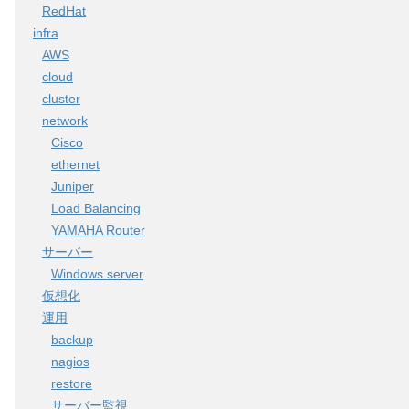
RedHat
infra
AWS
cloud
cluster
network
Cisco
ethernet
Juniper
Load Balancing
YAMAHA Router
サーバー
Windows server
仮想化
運用
backup
nagios
restore
サーバー監視