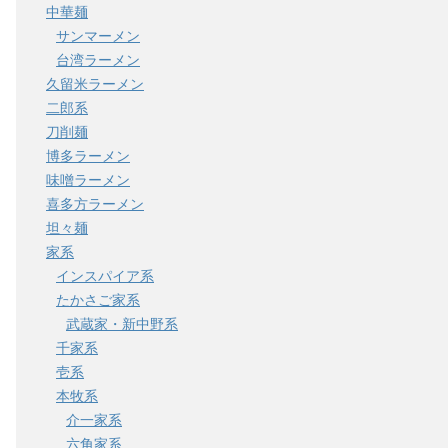
中華麺
サンマーメン
台湾ラーメン
久留米ラーメン
二郎系
刀削麺
博多ラーメン
味噌ラーメン
喜多方ラーメン
坦々麺
家系
インスパイア系
たかさご家系
武蔵家・新中野系
千家系
壱系
本牧系
介一家系
六角家系