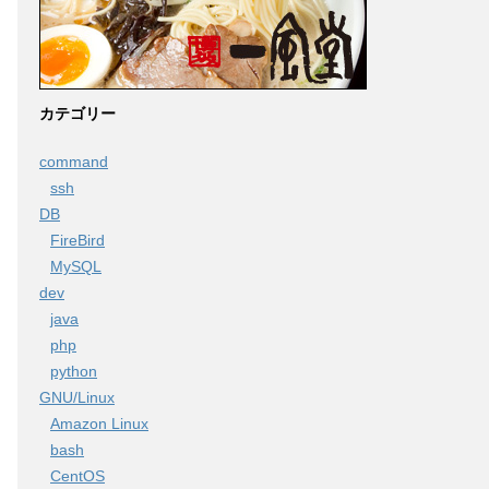
カテゴリー
command
ssh
DB
FireBird
MySQL
dev
java
php
python
GNU/Linux
Amazon Linux
bash
CentOS