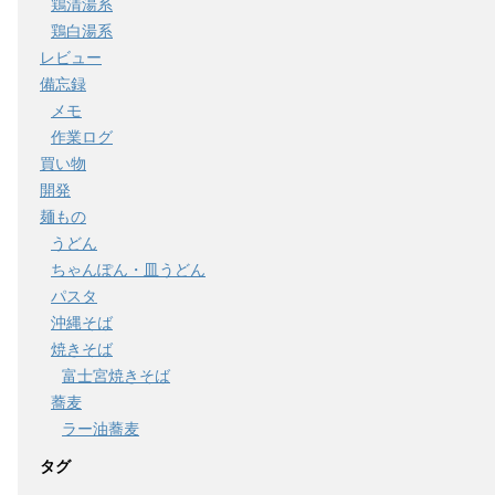
鶏清湯系
鶏白湯系
レビュー
備忘録
メモ
作業ログ
買い物
開発
麺もの
うどん
ちゃんぽん・皿うどん
パスタ
沖縄そば
焼きそば
富士宮焼きそば
蕎麦
ラー油蕎麦
タグ