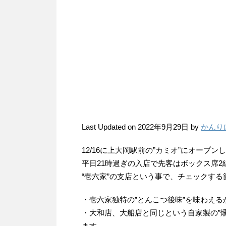
Last Updated on 2022年9月29日 by
かんり
12/16に上大岡駅前の”カミオ”にオープ
平日21時過ぎの入店で先客はボックス席2
“壱六家”の支店という事で、チェックする
・壱六家独特の”とんこつ後味”を味わえる
・大和店、大船店と同じという自家製の”
ます。