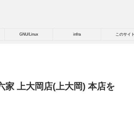
GNU/Linux
infra
このサイ
家 上大岡店(上大岡) 本店を