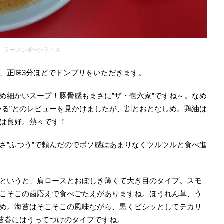
ラーメン並+小ライス
、正味3分ほどでドンブリをいただきます。
め細かいスープ！豚骨感もまさに”ザ・壱六家”ですね～。なめ
いる”とのレビューを見かけましたが、割とおとなしめ。鶏油は
は良好。熱々です！
さ”ふつう”で頼んだのでボソ感はあまりなくツルツルと食べ進
というと、肩ロースとおぼしき薄くて大き目のタイプ。スモ
こそこの歯応えで食べごたえがありますね。ほうれん草、う
め。海苔はそこそこの風味ながら、黒くビシッとしてテカリ
海苔巻にはうってつけのタイプですね。