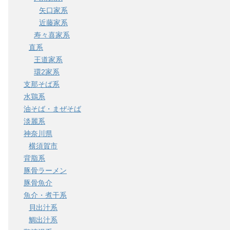
矢口家系
近藤家系
寿々喜家系
直系
王道家系
環2家系
支那そば系
水鶏系
油そば・まぜそば
淡麗系
神奈川県
横須賀市
背脂系
豚骨ラーメン
豚骨魚介
魚介・煮干系
貝出汁系
鯛出汁系