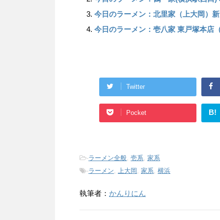
今日のラーメン：北里家（上大岡）新
今日のラーメン：壱八家 東戸塚本店
Twitter
B!
Pocket
-
ラーメン全般
,
壱系
,
家系
-
ラーメン
,
上大岡
,
家系
,
横浜
執筆者：
かんりにん