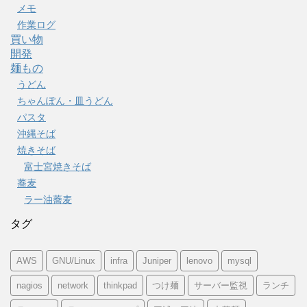
メモ
作業ログ
買い物
開発
麺もの
うどん
ちゃんぽん・皿うどん
パスタ
沖縄そば
焼きそば
富士宮焼きそば
蕎麦
ラー油蕎麦
タグ
AWS
GNU/Linux
infra
Juniper
lenovo
mysql
nagios
network
thinkpad
つけ麺
サーバー監視
ランチ