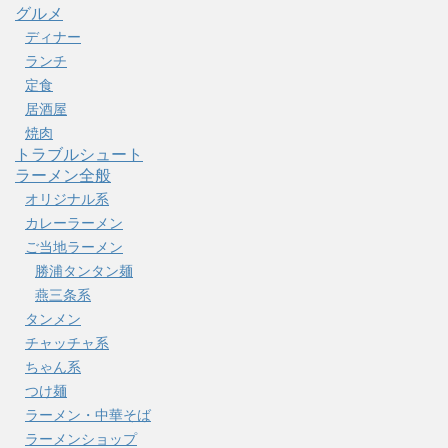
グルメ
ディナー
ランチ
定食
居酒屋
焼肉
トラブルシュート
ラーメン全般
オリジナル系
カレーラーメン
ご当地ラーメン
勝浦タンタン麺
燕三条系
タンメン
チャッチャ系
ちゃん系
つけ麺
ラーメン・中華そば
ラーメンショップ