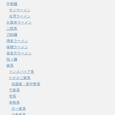
中華麺
サンマーメン
台湾ラーメン
久留米ラーメン
二郎系
刀削麺
博多ラーメン
味噌ラーメン
喜多方ラーメン
坦々麺
家系
インスパイア系
たかさご家系
武蔵家・新中野系
千家系
壱系
本牧系
介一家系
六角家系