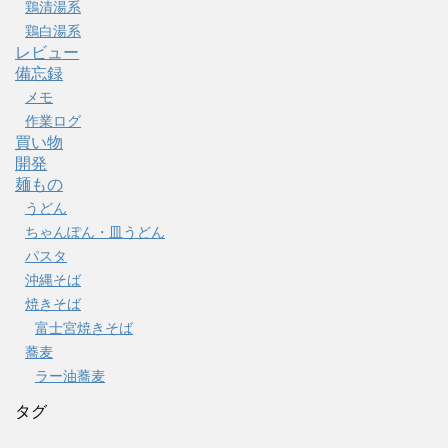
鶏清湯系
鶏白湯系
レビュー
備忘録
メモ
作業ログ
買い物
開発
麺もの
うどん
ちゃんぽん・皿うどん
パスタ
沖縄そば
焼きそば
富士宮焼きそば
蕎麦
ラー油蕎麦
タグ