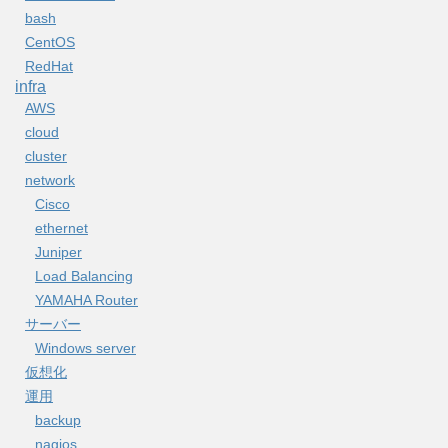
bash
CentOS
RedHat
infra
AWS
cloud
cluster
network
Cisco
ethernet
Juniper
Load Balancing
YAMAHA Router
サーバー
Windows server
仮想化
運用
backup
nagios