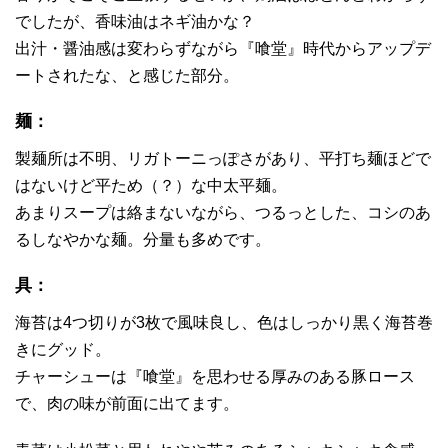
でしたが、香味油はネギ油かな？
出汁・醤油感は変わらずながら『喰堂』時代からアップデ
ートされたな、と感じた部分。
麺：
製麺所は不明、リガトーニっぽさがあり、平打ち麺ほどで
はないけど平ため（？）な中太平麺。
あまりスープは絡まないながら、つるっとした、コシのあ
るしなやかな麺。分量も多めです。
具：
海苔は4つ切りが3枚で風味良し、色はしっかり黒く海苔巻
きにグッド。
チャーシューは『喰堂』を思わせる厚みのある豚ロース
で、肉の味が前面に出てます。