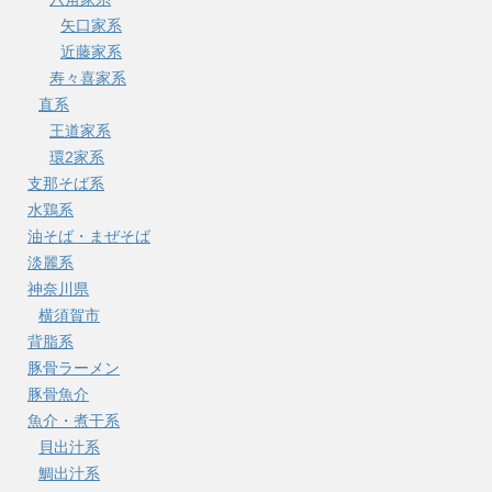
矢口家系
近藤家系
寿々喜家系
直系
王道家系
環2家系
支那そば系
水鶏系
油そば・まぜそば
淡麗系
神奈川県
横須賀市
背脂系
豚骨ラーメン
豚骨魚介
魚介・煮干系
貝出汁系
鯛出汁系