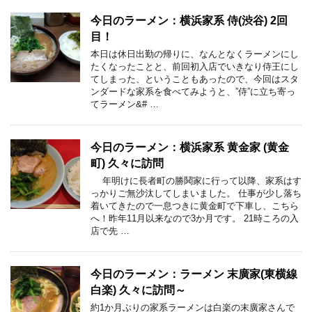
今日のラーメン：横浜家系 侍(渋谷) 2回
目！
本日は休日出勤の帰りに、なんとなくラーメンにし
たくなったことと、前回初入店でいきなり侍王にし
てしまった、ということもあったので、今回はスタ
ンダードな家系を食べてみようと、”侍”に立ち寄っ
てラーメン&# …
今日のラーメン：横浜家系 黄金家 (黄金
町) 久々に訪問
年明けに長者町の勝鬨家に行って以降、家系はす
っかりご無沙汰してしまいました。 仕事が少し落ち
着いてきたので一息つきに黄金町で下車し、こちら
へ！昨年11月以来なので3か月です。 21時ころの入
店で先 …
今日のラーメン：ラーメン 末廣家(東横線
白楽) 久々に訪問～
約1か月ぶりの家系ラーメンは白楽の末廣家さんで