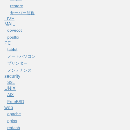
restore
サーバー監視
LIVE
MAIL
dovecot
postfix
PC
tablet
ノートパソコン
プリンター
メンテナンス
security
SSL
UNIX
AIX
FreeBSD
web
apache
nginx
redash