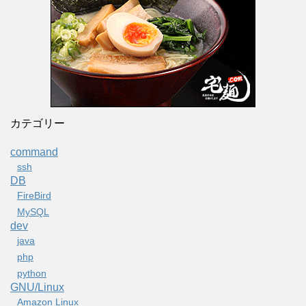
カテゴリー
command
ssh
DB
FireBird
MySQL
dev
java
php
python
GNU/Linux
Amazon Linux