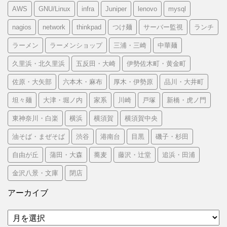
AWS
GNU/Linux
infra
Juniper
lenovo
mysql
nagios
network
thinkpad
つけ麺
サーバー監視
ランチ
ラーメン
ラーメンショップ
三浦・三崎
中華麺
久里浜・北久里浜
五反田・大崎
伊勢佐木町・黄金町
佐原・大矢部
六本木・麻布
厚木・伊勢原
品川・大井町
坦々麺
大津・堀ノ内
家系
川崎
戸塚
新橋・虎ノ門
東神奈川・白楽
横浜
横須賀
横須賀中央
油そば・まぜそば
渋谷
港南台
目黒
磯子・杉田
自由が丘
蒲田・大森
蕎麦
藤沢・辻堂
追浜・田浦
金沢八景・文庫
閉店
アーカイブ
ア
ー