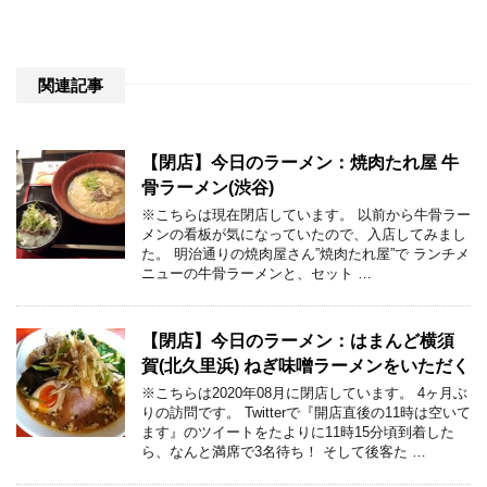
関連記事
【閉店】今日のラーメン：焼肉たれ屋 牛
骨ラーメン(渋谷)
※こちらは現在閉店しています。 以前から牛骨ラー
メンの看板が気になっていたので、入店してみまし
た。 明治通りの焼肉屋さん”焼肉たれ屋”で ランチメ
ニューの牛骨ラーメンと、セット …
【閉店】今日のラーメン：はまんど横須
賀(北久里浜) ねぎ味噌ラーメンをいただく
※こちらは2020年08月に閉店しています。 4ヶ月ぶ
りの訪問です。 Twitterで『開店直後の11時は空いて
ます』のツイートをたよりに11時15分頃到着した
ら、なんと満席で3名待ち！ そして後客た …