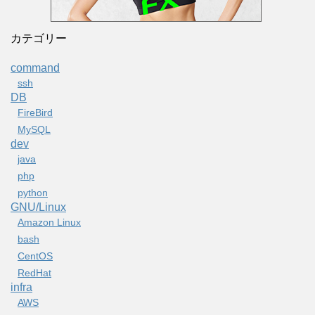
カテゴリー
command
ssh
DB
FireBird
MySQL
dev
java
php
python
GNU/Linux
Amazon Linux
bash
CentOS
RedHat
infra
AWS