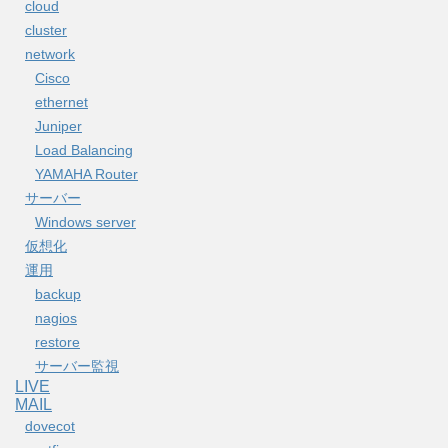
cloud
cluster
network
Cisco
ethernet
Juniper
Load Balancing
YAMAHA Router
サーバー
Windows server
仮想化
運用
backup
nagios
restore
サーバー監視
LIVE
MAIL
dovecot