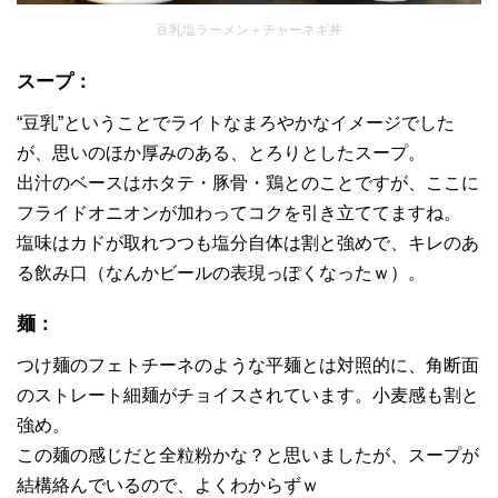
豆乳塩ラーメン＋チャーネギ丼
スープ：
“豆乳”ということでライトなまろやかなイメージでした
が、思いのほか厚みのある、とろりとしたスープ。
出汁のベースはホタテ・豚骨・鶏とのことですが、ここに
フライドオニオンが加わってコクを引き立ててますね。
塩味はカドが取れつつも塩分自体は割と強めで、キレのあ
る飲み口（なんかビールの表現っぽくなったｗ）。
麺：
つけ麺のフェトチーネのような平麺とは対照的に、角断面
のストレート細麺がチョイスされています。小麦感も割と
強め。
この麺の感じだと全粒粉かな？と思いましたが、スープが
結構絡んでいるので、よくわからずｗ