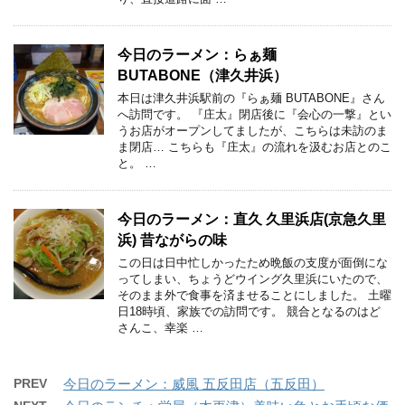
今日のラーメン：らぁ麺
BUTABONE（津久井浜）
本日は津久井浜駅前の『らぁ麺 BUTABONE』さん
へ訪問です。 『庄太』閉店後に『会心の一撃』とい
うお店がオープンしてましたが、こちらは未訪のま
ま閉店… こちらも『庄太』の流れを汲むお店とのこ
と。 …
今日のラーメン：直久 久里浜店(京急久里
浜) 昔ながらの味
この日は日中忙しかったため晩飯の支度が面倒にな
ってしまい、ちょうどウイング久里浜にいたので、
そのまま外で食事を済ませることにしました。 土曜
日18時頃、家族での訪問です。 競合となるのはど
さんこ、幸楽 …
PREV
今日のラーメン：威風 五反田店（五反田）