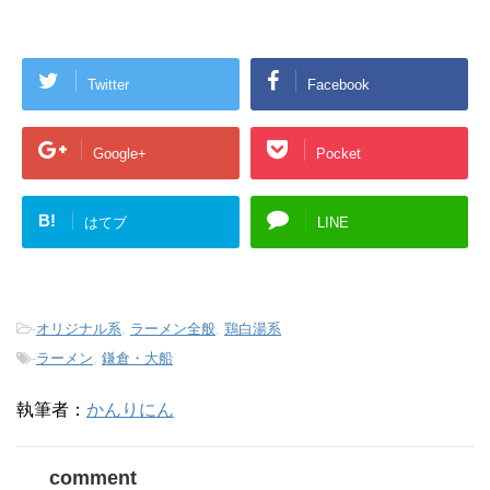
Twitter
Facebook
Google+
Pocket
B!
はてブ
LINE
-
オリジナル系
,
ラーメン全般
,
鶏白湯系
-
ラーメン
,
鎌倉・大船
執筆者：
かんりにん
comment