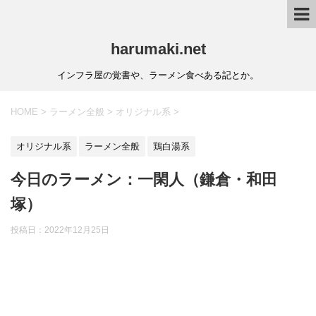
harumaki.net
インフラ屋の覚書や、ラーメン食べある記とか。
HOME
>
ラーメン全般
>
オリジナル系
>
オリジナル系
ラーメン全般
鶏白湯系
今日のラーメン：一閑人（鎌倉・和田
塚）
投稿日：2022年12月25日