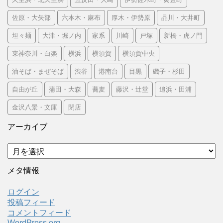
佐原・大矢部
六本木・麻布
厚木・伊勢原
品川・大井町
坦々麺
大津・堀ノ内
家系
川崎
戸塚
新橋・虎ノ門
東神奈川・白楽
横浜
横須賀
横須賀中央
油そば・まぜそば
渋谷
港南台
目黒
磯子・杉田
自由が丘
蒲田・大森
蕎麦
藤沢・辻堂
追浜・田浦
金沢八景・文庫
閉店
アーカイブ
ア
ー
カ
メタ情報
イ
ブ
ログイン
投稿フィード
コメントフィード
WordPress.org