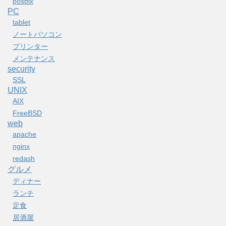
postfix
PC
tablet
ノートパソコン
プリンター
メンテナンス
security
SSL
UNIX
AIX
FreeBSD
web
apache
nginx
redash
グルメ
ディナー
ランチ
定食
居酒屋