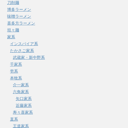
刀削麺
博多ラーメン
味噌ラーメン
喜多方ラーメン
坦々麺
家系
インスパイア系
たかさご家系
武蔵家・新中野系
千家系
壱系
本牧系
介一家系
六角家系
矢口家系
近藤家系
寿々喜家系
直系
王道家系