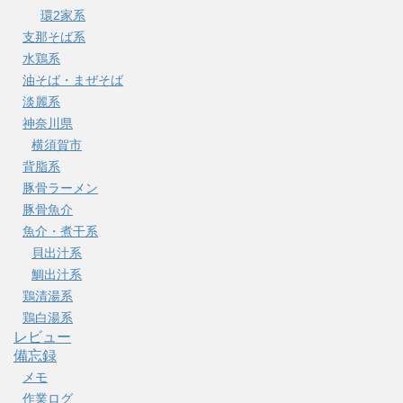
環2家系
支那そば系
水鶏系
油そば・まぜそば
淡麗系
神奈川県
横須賀市
背脂系
豚骨ラーメン
豚骨魚介
魚介・煮干系
貝出汁系
鯛出汁系
鶏清湯系
鶏白湯系
レビュー
備忘録
メモ
作業ログ