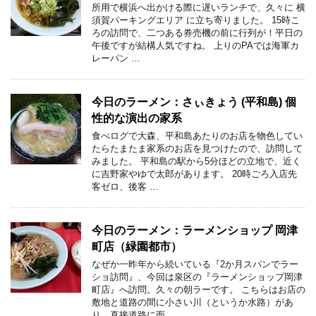
所用で横浜へ出かける際に遅いランチで、久々に 横
須賀パーキングエリア に立ち寄りました。 15時こ
ろの訪問で、二つある券売機の前に行列が！平日の
午後ですが結構人気ですね。 上りのPAでは海軍カ
レーパン …
今日のラーメン：さぃきょう (平和島) 個
性的な演出の家系
食べログで大森、平和島あたりのお店を物色してい
たらたまたま家系のお店を見つけたので、訪問して
みました。 平和島の駅から5分ほどの立地で、近く
に吉野家やゆで太郎があります。 20時ごろ入店先
客ゼロ、後客 …
今日のラーメン：ラーメンショップ 岡津
町店（緑園都市）
なぜか一昨年から続いている『2か月スパンでラー
ショ訪問』、今回は泉区の『ラーメンショップ岡津
町店』へ訪問。久々の朝ラーです。 こちらはお店の
敷地と道路の間に小さい川（というか水路）があ
り、直接道路に面 …