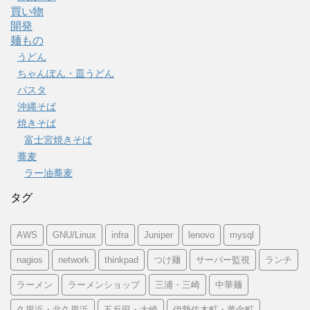
買い物
開発
麺もの
うどん
ちゃんぽん・皿うどん
パスタ
沖縄そば
焼きそば
富士宮焼きそば
蕎麦
ラー油蕎麦
タグ
AWS
GNU/Linux
infra
Juniper
lenovo
mysql
nagios
network
thinkpad
つけ麺
サーバー監視
ランチ
ラーメン
ラーメンショップ
三浦・三崎
中華麺
久里浜・北久里浜
五反田・大崎
伊勢佐木町・黄金町