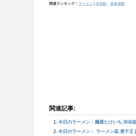
関連ランキング：
ラーメン
|
渋谷駅
、
表参道駅
関連記事:
今日のラーメン：麺屋たけいち 渋谷邸
今日のラーメン： ラーメン凪 煮干王 