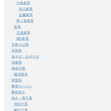
六角家系
矢口家系
近藤家系
寿々喜家系
直系
王道家系
環2家系
支那そば系
水鶏系
油そば・まぜそば
淡麗系
神奈川県
横須賀市
背脂系
豚骨ラーメン
豚骨魚介
魚介・煮干系
貝出汁系
鯛出汁系