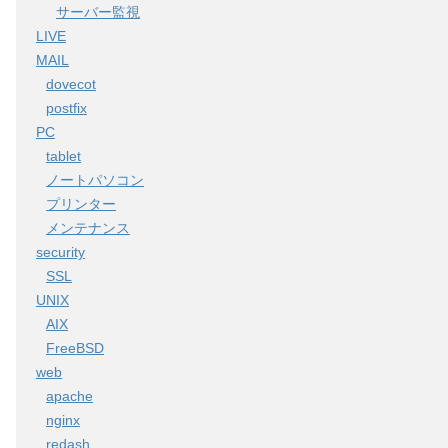
サーバー監視
LIVE
MAIL
dovecot
postfix
PC
tablet
ノートパソコン
プリンター
メンテナンス
security
SSL
UNIX
AIX
FreeBSD
web
apache
nginx
redash