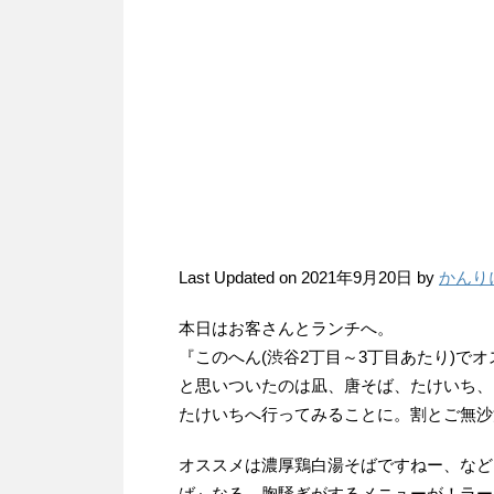
Last Updated on 2021年9月20日 by
かんり
本日はお客さんとランチへ。
『このへん(渋谷2丁目～3丁目あたり)で
と思いついたのは凪、唐そば、たけいち、
たけいちへ行ってみることに。割とご無沙
オススメは濃厚鶏白湯そばですねー、など
ば』なる、胸騒ぎがするメニューが！ラー