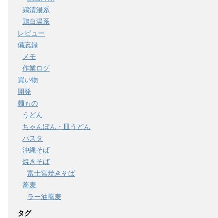
鶏清湯系
鶏白湯系
レビュー
備忘録
メモ
作業ログ
買い物
開発
麺もの
うどん
ちゃんぽん・皿うどん
パスタ
沖縄そば
焼きそば
富士宮焼きそば
蕎麦
ラー油蕎麦
タグ