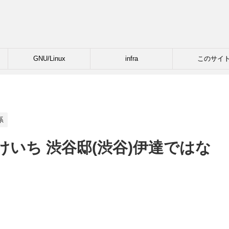
GNU/Linux
infra
このサイ
系
いち 渋谷邸(渋谷)伊達ではな