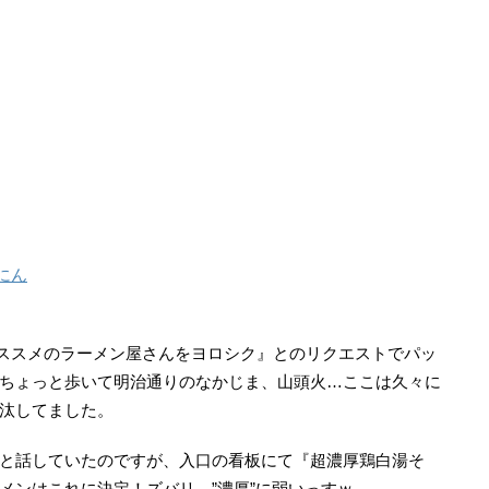
にん
オススメのラーメン屋さんをヨロシク』とのリクエストでパッ
ちょっと歩いて明治通りのなかじま、山頭火…ここは久々に
汰してました。
と話していたのですが、入口の看板にて『超濃厚鶏白湯そ
メンはこれに決定！ズバリ、”濃厚”に弱いっすｗ