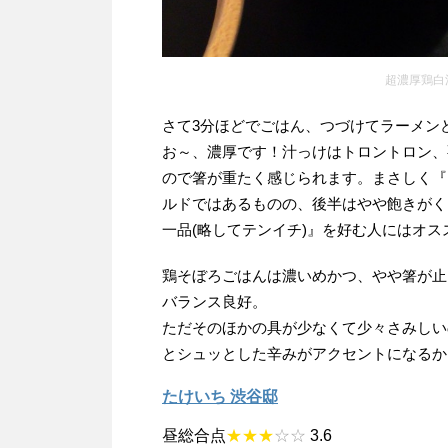
超濃厚鶏白
さて3分ほどでごはん、つづけてラーメン
お～、濃厚です！汁っけはトロントロン、
ので箸が重たく感じられます。まさしく『
ルドではあるものの、後半はやや飽きがく
一品(略してテンイチ)』を好む人にはオス
鶏そぼろごはんは濃いめかつ、やや箸が止
バランス良好。
ただそのほかの具が少なくて少々さみしい
とシュッとした辛みがアクセントになるか
たけいち 渋谷邸
昼総合点
★★★
☆☆
3.6