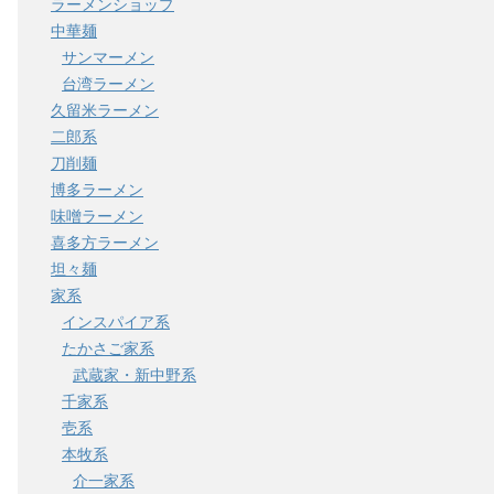
ラーメンショップ
中華麺
サンマーメン
台湾ラーメン
久留米ラーメン
二郎系
刀削麺
博多ラーメン
味噌ラーメン
喜多方ラーメン
坦々麺
家系
インスパイア系
たかさご家系
武蔵家・新中野系
千家系
壱系
本牧系
介一家系