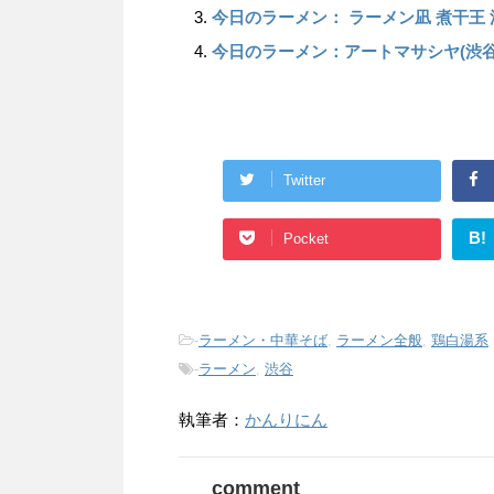
今日のラーメン： ラーメン凪 煮干王
今日のラーメン：アートマサシヤ(渋谷
Twitter
B!
Pocket
-
ラーメン・中華そば
,
ラーメン全般
,
鶏白湯系
-
ラーメン
,
渋谷
執筆者：
かんりにん
comment