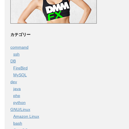
カテゴリー
command
ssh
DB
FireBird
MySQL
dev
java
php
python
GNU/Linux
Amazon Linux
bash