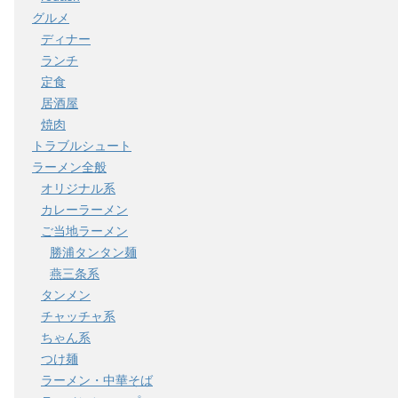
グルメ
ディナー
ランチ
定食
居酒屋
焼肉
トラブルシュート
ラーメン全般
オリジナル系
カレーラーメン
ご当地ラーメン
勝浦タンタン麺
燕三条系
タンメン
チャッチャ系
ちゃん系
つけ麺
ラーメン・中華そば