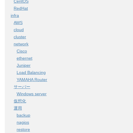
CentOS
RedHat
infra
AWS
cloud
cluster
network
Cisco
ethernet
Juniper
Load Balancing
YAMAHA Router
サーバー
Windows server
仮想化
運用
backup
nagios
restore