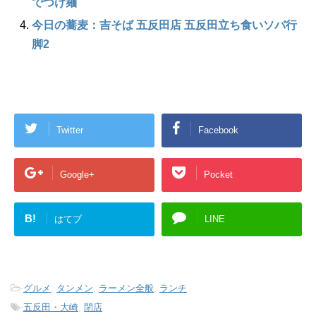
でつけ麺
今日の蕎麦：吉そば 五反田店 五反田立ち食いソバ行
脚2
Twitter
Facebook
Google+
Pocket
B!
はてブ
LINE
-
グルメ
,
タンメン
,
ラーメン全般
,
ランチ
-
五反田・大崎
,
閉店