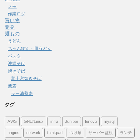
メモ
作業ログ
買い物
開発
麺もの
うどん
ちゃんぽん・皿うどん
パスタ
沖縄そば
焼きそば
富士宮焼きそば
蕎麦
ラー油蕎麦
タグ
AWS
GNU/Linux
infra
Juniper
lenovo
mysql
nagios
network
thinkpad
つけ麺
サーバー監視
ランチ