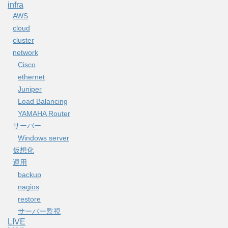
infra
AWS
cloud
cluster
network
Cisco
ethernet
Juniper
Load Balancing
YAMAHA Router
サーバー
Windows server
仮想化
運用
backup
nagios
restore
サーバー監視
LIVE