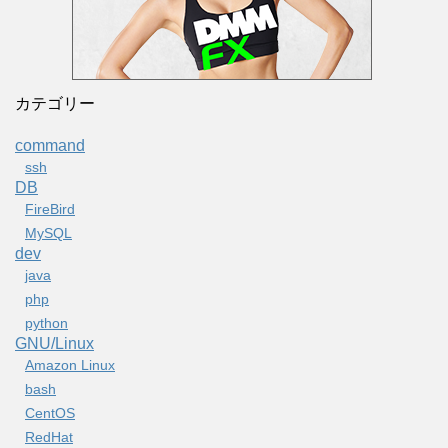
カテゴリー
command
ssh
DB
FireBird
MySQL
dev
java
php
python
GNU/Linux
Amazon Linux
bash
CentOS
RedHat