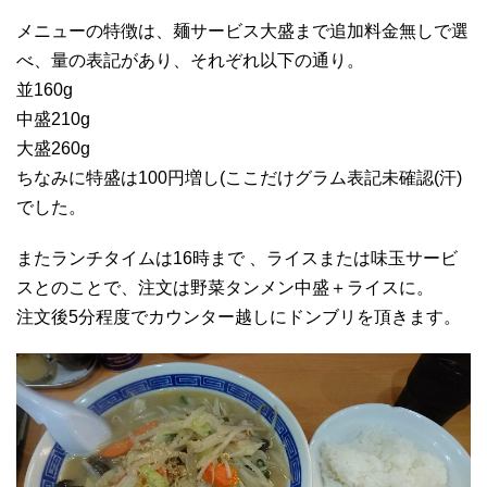
メニューの特徴は、麺サービス大盛まで追加料金無しで選
べ、量の表記があり、それぞれ以下の通り。
並160g
中盛210g
大盛260g
ちなみに特盛は100円増し(ここだけグラム表記未確認(汗)
でした。
またランチタイムは16時まで 、ライスまたは味玉サービ
スとのことで、注文は野菜タンメン中盛＋ライスに。
注文後5分程度でカウンター越しにドンブリを頂きます。