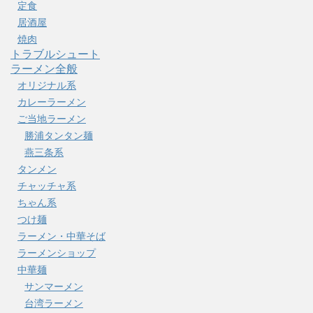
定食
居酒屋
焼肉
トラブルシュート
ラーメン全般
オリジナル系
カレーラーメン
ご当地ラーメン
勝浦タンタン麺
燕三条系
タンメン
チャッチャ系
ちゃん系
つけ麺
ラーメン・中華そば
ラーメンショップ
中華麺
サンマーメン
台湾ラーメン