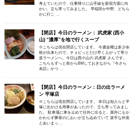
考えていたので、仕事帰りに山手線を新宿方面に向
かい、立ち寄ってみました。 早稲田か中野、どちら
かに行こ …
【閉店】今日のラーメン： 武虎家 (西小
山) “濃厚”を地で行くスープ
※こちらは現在閉店しています。 今週金曜は多少余
裕が出来たので、チョビっとだけ早く上がって寄り
道ラーメンへ。今日は西小山の 武虎家 さんです。
こちらもずっと前からBMしておきながら『今さら
未訪』かつ …
【閉店】今日のラーメン：日の出ラーメ
ン 平塚店
※こちらは現在閉店しています。 本日は知人らと平
塚に出かける用事があったので、立ち寄ってみまし
た。 駐車場に車を止めて社外に出ると、屋外にもか
かわらず豚骨のにおいが立ち込めていて 派手な外装
とあいまっ …