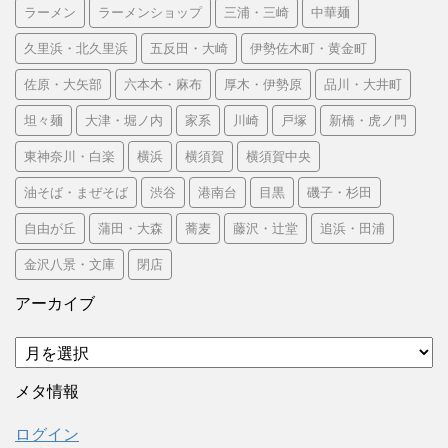
ラーメン
ラーメンショップ
三浦・三崎
中華麺
久里浜・北久里浜
五反田・大崎
伊勢佐木町・黄金町
佐原・大矢部
六本木・麻布
厚木・伊勢原
品川・大井町
坦々麺
大津・堀ノ内
家系
川崎
戸塚
新橋・虎ノ門
東神奈川・白楽
横浜
横須賀
横須賀中央
油そば・まぜそば
渋谷
港南台
目黒
磯子・杉田
自由が丘
蒲田・大森
蕎麦
藤沢・辻堂
追浜・田浦
金沢八景・文庫
閉店
アーカイブ
ア
ー
カ
メタ情報
イ
ブ
ログイン