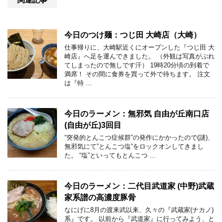
今日のつけ麺：つじ田 大崎店（大崎）
仕事帰りに、大崎駅近くにオープンした『つじ田 大
崎店』へ足を運んできました。 （外観は写真がぶれ
てしまったので無しです汗） 19時20分頃の到着で
満席！ その間に食券を買って外で待ちます。 注文
は『特 …
今日のラーメン：無邪気 自由が丘南口店
(自由が丘)3回目
“突発的とんこつ症候群”の発作にかかったので(謎)、
無邪気にて”とんこつ塩”をロックオンしてきまし
た。 “塩”といってもとんこつ …
今日のラーメン：二代目武道家 (中野)武蔵
家系譜の高濃度豚骨
なにげに8月の渡来武以来、久々の『武蔵家(ナカノ)
系』です。 以前から『武道家』に行ってみよう、と