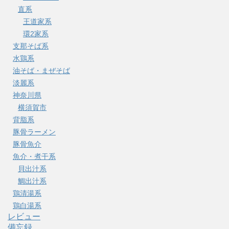
直系
王道家系
環2家系
支那そば系
水鶏系
油そば・まぜそば
淡麗系
神奈川県
横須賀市
背脂系
豚骨ラーメン
豚骨魚介
魚介・煮干系
貝出汁系
鯛出汁系
鶏清湯系
鶏白湯系
レビュー
備忘録