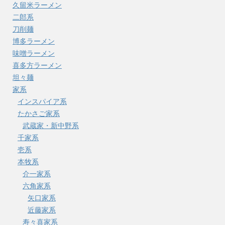
久留米ラーメン
二郎系
刀削麺
博多ラーメン
味噌ラーメン
喜多方ラーメン
坦々麺
家系
インスパイア系
たかさご家系
武蔵家・新中野系
千家系
壱系
本牧系
介一家系
六角家系
矢口家系
近藤家系
寿々喜家系