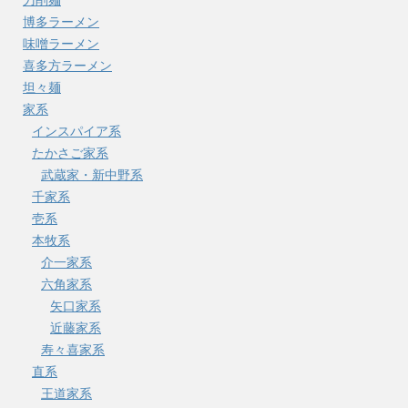
刀削麺
博多ラーメン
味噌ラーメン
喜多方ラーメン
坦々麺
家系
インスパイア系
たかさご家系
武蔵家・新中野系
千家系
壱系
本牧系
介一家系
六角家系
矢口家系
近藤家系
寿々喜家系
直系
王道家系