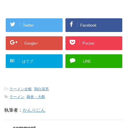
Twitter
Facebook
Google+
Pocket
B!
はてブ
LINE
-
ラーメン全般
,
鶏白湯系
-
ラーメン
,
鎌倉・大船
執筆者：
かんりにん