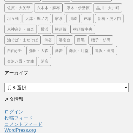
佐原・大矢部
六本木・麻布
厚木・伊勢原
品川・大井町
坦々麺
大津・堀ノ内
家系
川崎
戸塚
新橋・虎ノ門
東神奈川・白楽
横浜
横須賀
横須賀中央
油そば・まぜそば
渋谷
港南台
目黒
磯子・杉田
自由が丘
蒲田・大森
蕎麦
藤沢・辻堂
追浜・田浦
金沢八景・文庫
閉店
アーカイブ
ア
ー
カ
メタ情報
イ
ブ
ログイン
投稿フィード
コメントフィード
WordPress.org