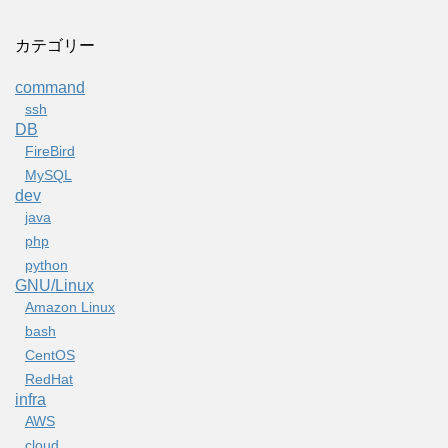
カテゴリー
command
ssh
DB
FireBird
MySQL
dev
java
php
python
GNU/Linux
Amazon Linux
bash
CentOS
RedHat
infra
AWS
cloud