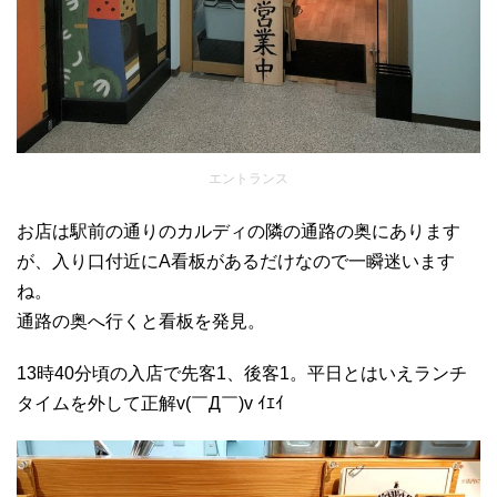
エントランス
お店は駅前の通りのカルディの隣の通路の奥にあります
が、入り口付近にA看板があるだけなので一瞬迷います
ね。
通路の奥へ行くと看板を発見。
13時40分頃の入店で先客1、後客1。平日とはいえランチ
タイムを外して正解v(￣Д￣)v ｲｴｲ