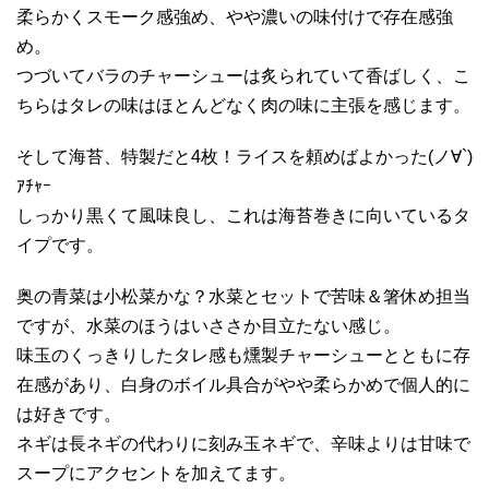
柔らかくスモーク感強め、やや濃いの味付けで存在感強
め。
つづいてバラのチャーシューは炙られていて香ばしく、こ
ちらはタレの味はほとんどなく肉の味に主張を感じます。
そして海苔、特製だと4枚！ライスを頼めばよかった(ノ∀`)
ｱﾁｬｰ
しっかり黒くて風味良し、これは海苔巻きに向いているタ
イプです。
奥の青菜は小松菜かな？水菜とセットで苦味＆箸休め担当
ですが、水菜のほうはいささか目立たない感じ。
味玉のくっきりしたタレ感も燻製チャーシューとともに存
在感があり、白身のボイル具合がやや柔らかめで個人的に
は好きです。
ネギは長ネギの代わりに刻み玉ネギで、辛味よりは甘味で
スープにアクセントを加えてます。