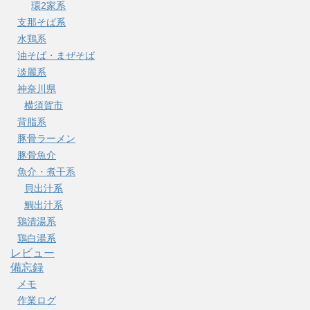
環2家系
支那そば系
水鶏系
油そば・まぜそば
淡麗系
神奈川県
横須賀市
背脂系
豚骨ラーメン
豚骨魚介
魚介・煮干系
貝出汁系
鯛出汁系
鶏清湯系
鶏白湯系
レビュー
備忘録
メモ
作業ログ