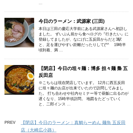
…
今日のラーメン：武源家 (三田)
本日は三田の慶応大学前にある武源家さんへ初訪し
ました。 ずいぶん前から食べログの『行きたい』に
登録してましたが、なにげに五反田からだと3駅
と、足を運びやすい距離だったりして(^^ゞ 19時半
頃到着、満 …
【閉店】今日の坦々麺：博多 担々麺 梟 五
反田店
※こちらは現在閉店しています。 12月に西五反田
に坦々麺のお店が出来ていたので訪問してみまし
た。 打ち合わせや社内セミナー等で昼飯に出るのが
遅くなり、15時半頃訪問。 地図をたどっていく
と、二郎インス …
PREV
【閉店】今日のラーメン：真鯛らーめん 麺魚 五反田
店（大崎広小路）