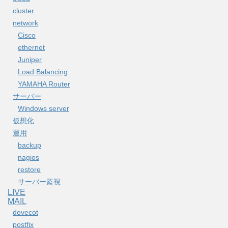
cluster
network
Cisco
ethernet
Juniper
Load Balancing
YAMAHA Router
サーバー
Windows server
仮想化
運用
backup
nagios
restore
サーバー監視
LIVE
MAIL
dovecot
postfix