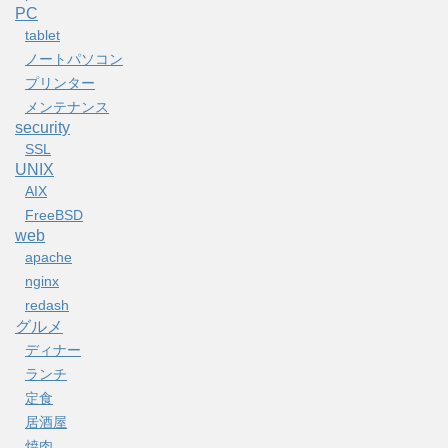
PC
tablet
ノートパソコン
プリンター
メンテナンス
security
SSL
UNIX
AIX
FreeBSD
web
apache
nginx
redash
グルメ
ディナー
ランチ
定食
居酒屋
焼肉