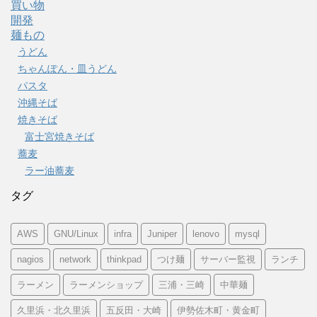
買い物
開発
麺もの
うどん
ちゃんぽん・皿うどん
パスタ
沖縄そば
焼きそば
富士宮焼きそば
蕎麦
ラー油蕎麦
タグ
AWS
GNU/Linux
infra
Juniper
lenovo
mysql
nagios
network
thinkpad
つけ麺
サーバー監視
ランチ
ラーメン
ラーメンショップ
三浦・三崎
中華麺
久里浜・北久里浜
五反田・大崎
伊勢佐木町・黄金町