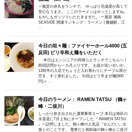
一風堂の赤丸をランチで。 やっぱり完成度が高くて
安心なうまさ。 ここのラーメンはホッとしますね。
もやしもガッツリいただきますた。 一風堂 湘南
SEASIDE 関連ランキング：ラーメン | 腰越駅、江
…
今日の坦々麺：ファイヤーホール4000 (五
反田) ピリ辛和え麺をいただく
本日はエンジニアの同僚らとランチでこちらへ！
前回訪問から一カ月ぶりです。 お盆が近いせいか、
12時半の入店でちょうど入れ替わりにテーブル席が
空き、すぐ座れました。 今回はピリ辛まぜ麺(900
円)＋ …
今日のラーメン： RAMEN TATSU （鶴ヶ
峰・二俣川）
しっかり炊き出された濃厚豚骨スープ 本日は旭区の
水道道に7月上旬にオープンした『 RAMEN TATSU
』へ訪問しました。鶴ヶ峰の人気店『せんだい』出
身とのことです。 電車だと相鉄線の鶴ヶ峰か二俣川