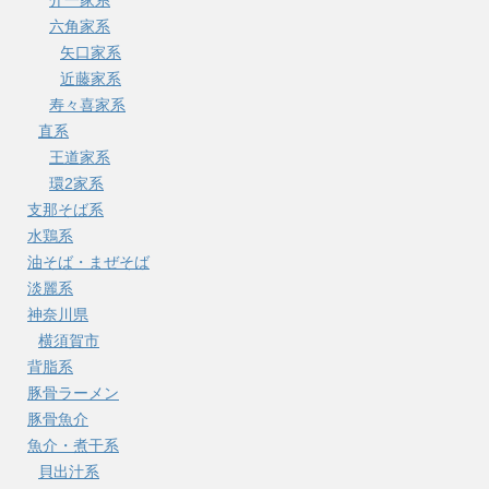
六角家系
矢口家系
近藤家系
寿々喜家系
直系
王道家系
環2家系
支那そば系
水鶏系
油そば・まぜそば
淡麗系
神奈川県
横須賀市
背脂系
豚骨ラーメン
豚骨魚介
魚介・煮干系
貝出汁系