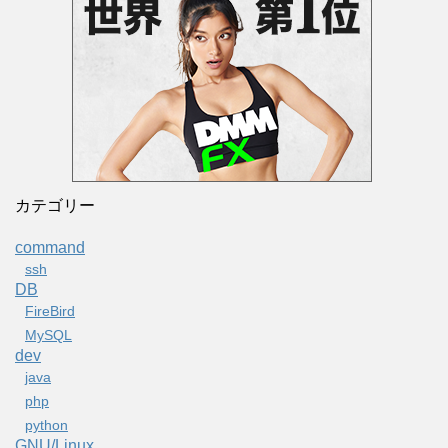
カテゴリー
command
ssh
DB
FireBird
MySQL
dev
java
php
python
GNU/Linux