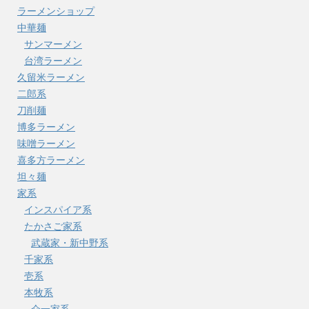
ラーメンショップ
中華麺
サンマーメン
台湾ラーメン
久留米ラーメン
二郎系
刀削麺
博多ラーメン
味噌ラーメン
喜多方ラーメン
坦々麺
家系
インスパイア系
たかさご家系
武蔵家・新中野系
千家系
壱系
本牧系
介一家系