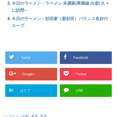
今日のラーメン：ラーメン 末廣家(東横線 白楽) 久々
に訪問～
今日のラーメン：杉田家（新杉田）バランス良好の
スープ
Twitter
Facebook
Google+
Pocket
B!
はてブ
LINE
-
ラーメン全般
,
家系
,
直系