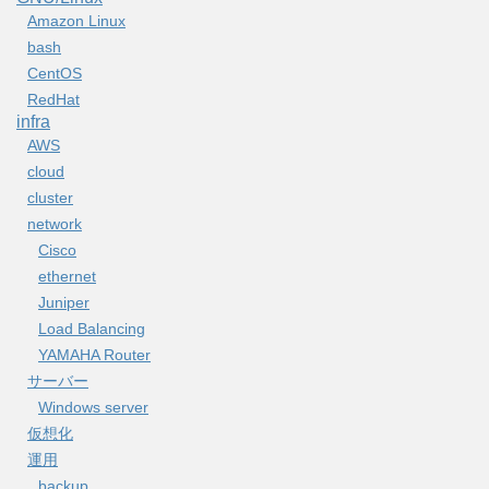
Amazon Linux
bash
CentOS
RedHat
infra
AWS
cloud
cluster
network
Cisco
ethernet
Juniper
Load Balancing
YAMAHA Router
サーバー
Windows server
仮想化
運用
backup