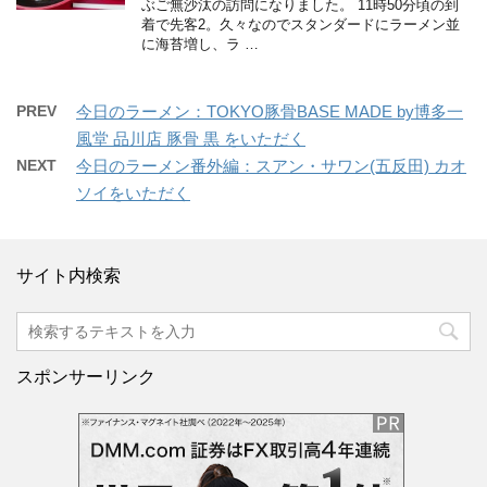
ぶご無沙汰の訪問になりました。 11時50分頃の到
着で先客2。久々なのでスタンダードにラーメン並
に海苔増し、ラ …
PREV
今日のラーメン：TOKYO豚骨BASE MADE by博多一
風堂 品川店 豚骨 黒 をいただく
NEXT
今日のラーメン番外編：スアン・サワン(五反田) カオ
ソイをいただく
サイト内検索
スポンサーリンク