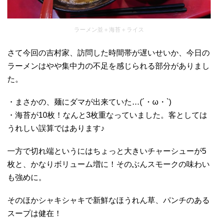
ラーメン並＋海苔＋ライス
さて今回の吉村家、訪問した時間帯が遅いせいか、今日の
ラーメンはやや集中力の不足を感じられる部分がありまし
た。
・まさかの、麺にダマが出来ていた…(´・ω・`)
・海苔が10枚！なんと3枚重なっていました。客としては
うれしい誤算ではあります♪
一方で切れ端というにはちょっと大きいチャーシューが5
枚と、かなりボリューム増に！そのぶんスモークの味わい
も強めに。
そのほかシャキシャキで新鮮なほうれん草、パンチのある
スープは健在！