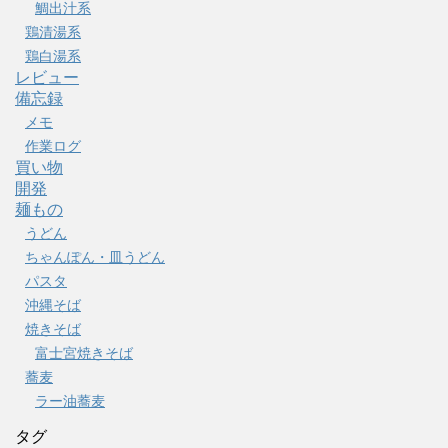
鯛出汁系
鶏清湯系
鶏白湯系
レビュー
備忘録
メモ
作業ログ
買い物
開発
麺もの
うどん
ちゃんぽん・皿うどん
パスタ
沖縄そば
焼きそば
富士宮焼きそば
蕎麦
ラー油蕎麦
タグ