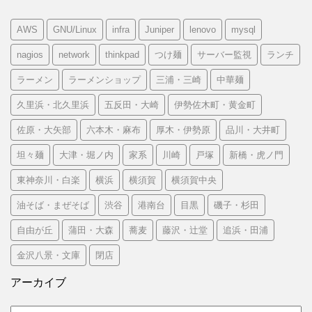
AWS
GNU/Linux
infra
Juniper
lenovo
mysql
nagios
network
thinkpad
つけ麺
サーバー監視
ランチ
ラーメン
ラーメンショップ
三浦・三崎
中華麺
久里浜・北久里浜
五反田・大崎
伊勢佐木町・黄金町
佐原・大矢部
六本木・麻布
厚木・伊勢原
品川・大井町
坦々麺
大津・堀ノ内
家系
川崎
戸塚
新橋・虎ノ門
東神奈川・白楽
横浜
横須賀
横須賀中央
油そば・まぜそば
渋谷
港南台
目黒
磯子・杉田
自由が丘
蒲田・大森
蕎麦
藤沢・辻堂
追浜・田浦
金沢八景・文庫
閉店
アーカイブ
ア