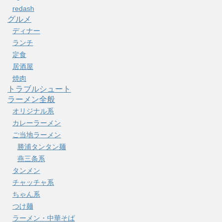
redash
グルメ
ディナー
ランチ
定食
居酒屋
焼肉
トラブルシュート
ラーメン全般
オリジナル系
カレーラーメン
ご当地ラーメン
勝浦タンタン麺
燕三条系
タンメン
チャッチャ系
ちゃん系
つけ麺
ラーメン・中華そば