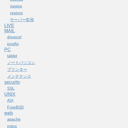
nagios
restore
サーバー監視
LIVE
MAIL
dovecot
postfix
PC
tablet
ノートパソコン
プリンター
メンテナンス
security
SSL
UNIX
AIX
FreeBSD
web
apache
nginx