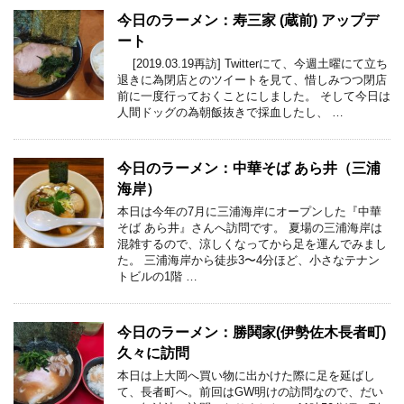
今日のラーメン：寿三家 (蔵前) アップデ
ート
[2019.03.19再訪] Twitterにて、今週土曜にて立ち
退きに為閉店とのツイートを見て、惜しみつつ閉店
前に一度行っておくことにしました。 そして今日は
人間ドッグの為朝飯抜きで採血したし、 …
今日のラーメン：中華そば あら井（三浦
海岸）
本日は今年の7月に三浦海岸にオープンした『中華
そば あら井』さんへ訪問です。 夏場の三浦海岸は
混雑するので、涼しくなってから足を運んでみまし
た。 三浦海岸から徒歩3〜4分ほど、小さなテナン
トビルの1階 …
今日のラーメン：勝鬨家(伊勢佐木長者町)
久々に訪問
本日は上大岡へ買い物に出かけた際に足を延ばし
て、長者町へ。前回はGW明けの訪問なので、だい