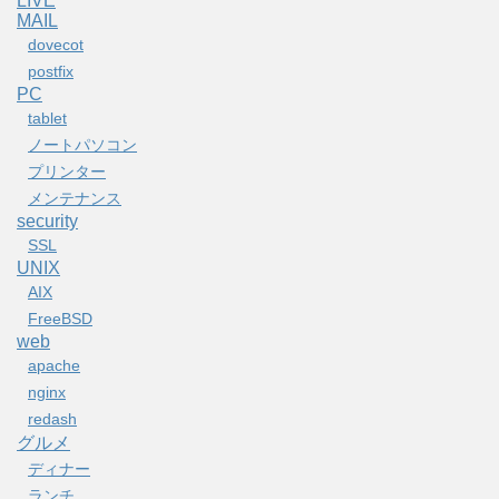
LIVE
MAIL
dovecot
postfix
PC
tablet
ノートパソコン
プリンター
メンテナンス
security
SSL
UNIX
AIX
FreeBSD
web
apache
nginx
redash
グルメ
ディナー
ランチ