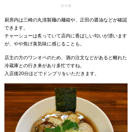
券売機
厨房内は三崎の丸清製麺の麺箱や、正田の醤油などが確認
できます。
チャーシューは炙っていて店内に香ばしい匂いが漂います
が、やや焦げ臭気味に感じることも。
店主の方のワンオペのため、酒の注文などがあると離れた
冷蔵庫との行き来があり多忙ですね。
入店後20分ほどでドンブリをいただきます。