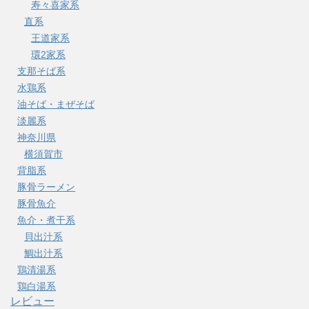
寿々喜家系
直系
王道家系
環2家系
支那そば系
水鶏系
油そば・まぜそば
淡麗系
神奈川県
横須賀市
背脂系
豚骨ラーメン
豚骨魚介
魚介・煮干系
貝出汁系
鯛出汁系
鶏清湯系
鶏白湯系
レビュー