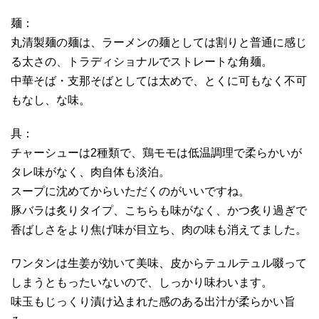
麺：
丸清製麺の麺は、ラーメンの麺としては割りと普通に感じ
る太さの、トラディショナルでストレートな角麺。
中華そば・支那そばとしては太めで、とくに可もなく不可
もなし、な味。
具：
チャーシューは2種類で、鶏モモは低温調理で柔らかいが
タレ味がなく、肉自体も淡泊。
スープに沈めてからいただくのがいいですね。
豚バラは炙りタイプ、こちらも味がなく、かつ炙り過ぎで
香ばしさをより焦げ味が目立ち、肉の味も消えてました。
ワンタンは生姜が効いて美味、皮からテュルテュル啜って
しまうともったいないので、しっかり味わいます。
味玉もじっくり漬け込まれた感のある出汁が柔らかい旨