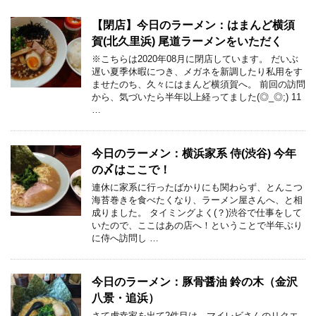
【閉店】今日のラーメン：はまんど横須
賀(北久里浜) 尾道ラーメンをいただく
※こちらは2020年08月に閉店しています。 だいぶ
遅い夏季休暇につき、メガネを新調したり私用をす
ませたのち、久々にはまんど横須賀へ。 前回の訪問
から、気づいたら半年以上経ってました(◎_◎;) 11
…
今日のラーメン：横浜家系 侍(渋谷) 今年
の〆はここで！
連休に家系に行ったばかりにも関わらず、とんこつ
海苔巻きを食べたくなり、ラーメン屋さんへ、と相
成りました。 タイミングよく(？)渋谷で仕事をして
いたので、ここはあの店へ！ということで半年ぶり
に侍へ訪問し …
今日のラーメン：豚骨醤油 鈴の木（金沢
八景・追浜）
さて虎幸家を出て2件目は、マイレビさんのリクエ