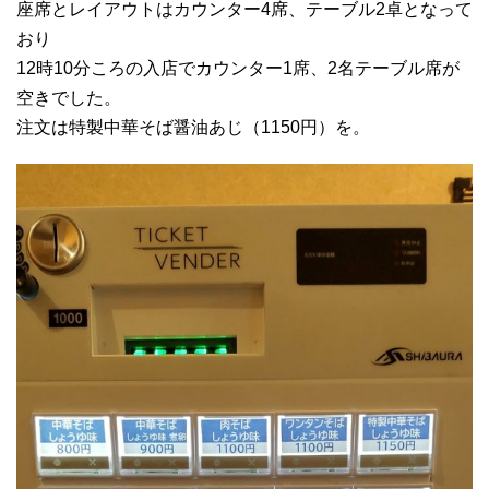
座席とレイアウトはカウンター4席、テーブル2卓となって
おり
12時10分ころの入店でカウンター1席、2名テーブル席が
空きでした。
注文は特製中華そば醤油あじ（1150円）を。