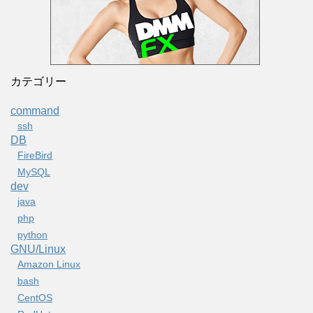
カテゴリー
command
ssh
DB
FireBird
MySQL
dev
java
php
python
GNU/Linux
Amazon Linux
bash
CentOS