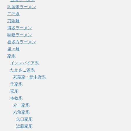
久留米ラーメン
二郎系
刀削麺
博多ラーメン
味噌ラーメン
喜多方ラーメン
坦々麺
家系
インスパイア系
たかさご家系
武蔵家・新中野系
千家系
壱系
本牧系
介一家系
六角家系
矢口家系
近藤家系