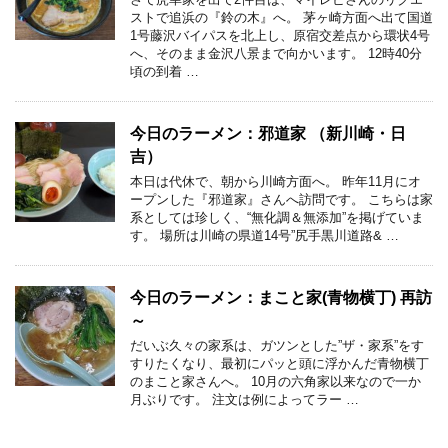
ストで追浜の『鈴の木』へ。 茅ヶ崎方面へ出て国道
1号藤沢バイパスを北上し、原宿交差点から環状4号
へ、そのまま金沢八景まで向かいます。 12時40分
頃の到着 …
今日のラーメン：邪道家 （新川崎・日
吉）
本日は代休で、朝から川崎方面へ。 昨年11月にオ
ープンした『邪道家』さんへ訪問です。 こちらは家
系としては珍しく、“無化調＆無添加”を掲げていま
す。 場所は川崎の県道14号”尻手黒川道路& …
今日のラーメン：まこと家(青物横丁) 再訪
～
だいぶ久々の家系は、ガツンとした”ザ・家系”をす
すりたくなり、最初にパッと頭に浮かんだ青物横丁
のまこと家さんへ。 10月の六角家以来なので一か
月ぶりです。 注文は例によってラー …