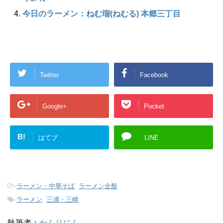
今日のラーメン：ねむ瑠(ねむる) 本郷三丁目
Twitter
Facebook
Google+
Pocket
B!
はてブ
LINE
-
ラーメン・中華そば
,
ラーメン全般
-
ラーメン
,
三浦・三崎
執筆者：
かんりにん