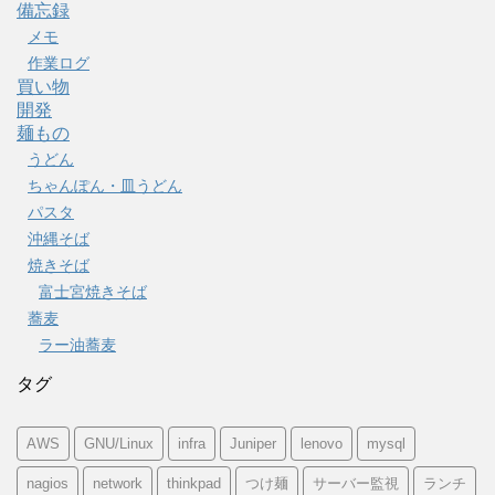
備忘録
メモ
作業ログ
買い物
開発
麺もの
うどん
ちゃんぽん・皿うどん
パスタ
沖縄そば
焼きそば
富士宮焼きそば
蕎麦
ラー油蕎麦
タグ
AWS
GNU/Linux
infra
Juniper
lenovo
mysql
nagios
network
thinkpad
つけ麺
サーバー監視
ランチ