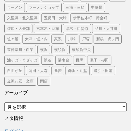
ラーメン
ラーメンショップ
三浦・三崎
中華麺
久里浜・北久里浜
五反田・大崎
伊勢佐木町・黄金町
佐原・大矢部
六本木・麻布
厚木・伊勢原
品川・大井町
坦々麺
大津・堀ノ内
家系
川崎
戸塚
新橋・虎ノ門
東神奈川・白楽
横浜
横須賀
横須賀中央
油そば・まぜそば
渋谷
港南台
目黒
磯子・杉田
自由が丘
蒲田・大森
蕎麦
藤沢・辻堂
追浜・田浦
金沢八景・文庫
閉店
アーカイブ
ア
ー
カ
メタ情報
イ
ブ
ログイン