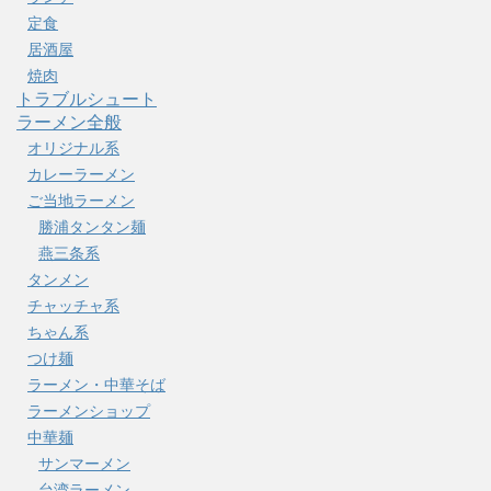
定食
居酒屋
焼肉
トラブルシュート
ラーメン全般
オリジナル系
カレーラーメン
ご当地ラーメン
勝浦タンタン麺
燕三条系
タンメン
チャッチャ系
ちゃん系
つけ麺
ラーメン・中華そば
ラーメンショップ
中華麺
サンマーメン
台湾ラーメン