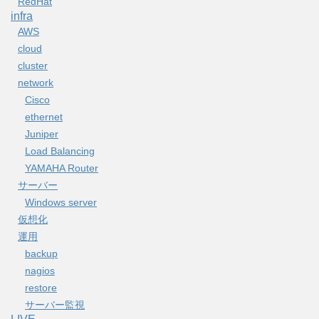
RedHat
infra
AWS
cloud
cluster
network
Cisco
ethernet
Juniper
Load Balancing
YAMAHA Router
サーバー
Windows server
仮想化
運用
backup
nagios
restore
サーバー監視