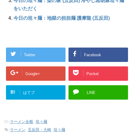
今日の坦々麺：梨の家 (五反田) 冷やし黒胡麻坦々麺
をいただく
今日の坦々麺：地獄の担担麺 護摩龍 (五反田)
Twitter
Facebook
Google+
Pocket
B!
はてブ
LINE
-
ラーメン全般
,
坦々麺
-
ラーメン
,
五反田・大崎
,
坦々麺