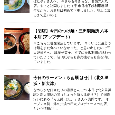
ぱた亭』さんへ。 今さらも今さらな、老舗の人気
店。やっと訪問しました（汗 市営地下鉄利用歴45
年ながら、片倉町は初めて下車しました。地上に出
るまで思いのほ …
【閉店】今日のつけ麺：三田製麺所 六本
木店 (アップデート)
※こちらは現在閉店しています。 そういえば生姜つ
け麺をまだ食べていなかった、と思い出したので三
田製麺所へ。 駄菓子菓子、すでに提供期間が終わっ
ていたようで、貼り紙からも券売機からも姿を消し
ていました。 …
今日のラーメン：らぁ麺 はせ川（北久里
浜・新大津）
なめらかな口当たりの濃厚とんこつ 本日は北久里浜
駅と新大津駅の間（ちょっと新大津寄り？）で国道
沿いにある『らぁ麺 はせ川』さんへ訪問です。 オ
ープン当初、津久井浜の庄太プロデュースのお店、
という情報が …