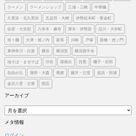
ラーメン
ラーメンショップ
三浦・三崎
中華麺
久里浜・北久里浜
五反田・大崎
伊勢佐木町・黄金町
佐原・大矢部
六本木・麻布
厚木・伊勢原
品川・大井町
坦々麺
大津・堀ノ内
家系
川崎
戸塚
新橋・虎ノ門
東神奈川・白楽
横浜
横須賀
横須賀中央
油そば・まぜそば
渋谷
港南台
目黒
磯子・杉田
自由が丘
蒲田・大森
蕎麦
藤沢・辻堂
追浜・田浦
金沢八景・文庫
閉店
アーカイブ
ア
ー
カ
メタ情報
イ
ブ
ログイン