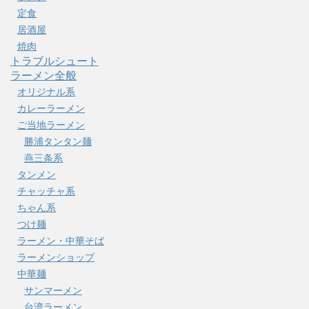
定食
居酒屋
焼肉
トラブルシュート
ラーメン全般
オリジナル系
カレーラーメン
ご当地ラーメン
勝浦タンタン麺
燕三条系
タンメン
チャッチャ系
ちゃん系
つけ麺
ラーメン・中華そば
ラーメンショップ
中華麺
サンマーメン
台湾ラーメン