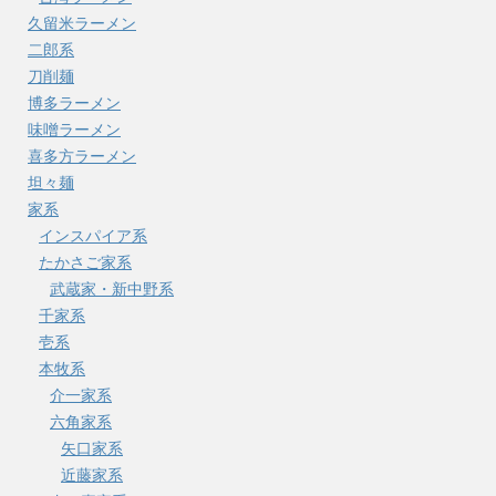
久留米ラーメン
二郎系
刀削麺
博多ラーメン
味噌ラーメン
喜多方ラーメン
坦々麺
家系
インスパイア系
たかさご家系
武蔵家・新中野系
千家系
壱系
本牧系
介一家系
六角家系
矢口家系
近藤家系