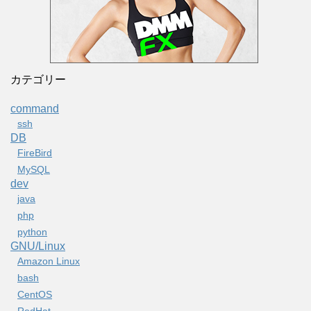
カテゴリー
command
ssh
DB
FireBird
MySQL
dev
java
php
python
GNU/Linux
Amazon Linux
bash
CentOS