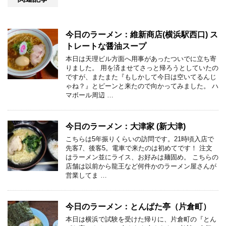
今日のラーメン：維新商店(横浜駅西口) ス
トレートな醤油スープ
本日は天理ビル方面へ用事があったついでに立ち寄
りました。 用を済ませてさっと帰ろうとしていたの
ですが、またまた『もしかして今日は空いてるんじ
ゃね？』とピーンと来たので向かってみました。 ハ
マボール周辺 …
今日のラーメン：大津家 (新大津)
こちらは5年振りくらいの訪問です。21時頃入店で
先客7、後客5。電車で来たのは初めてです！ 注文
はラーメン並にライス、お好みは麺固め。 こちらの
店舗は以前から龍王など何件かのラーメン屋さんが
営業してま …
今日のラーメン：とんぱた亭（片倉町）
本日は横浜で試験を受けた帰りに、片倉町の『とん