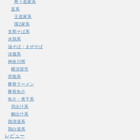
寿々喜家系
直系
王道家系
環2家系
支那そば系
水鶏系
油そば・まぜそば
淡麗系
神奈川県
横須賀市
背脂系
豚骨ラーメン
豚骨魚介
魚介・煮干系
貝出汁系
鯛出汁系
鶏清湯系
鶏白湯系
レビュー