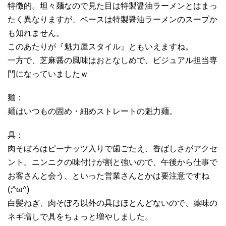
特徴的。坦々麺なので見た目は特製醤油ラーメンとはまっ
たく異なりますが、ベースは特製醤油ラーメンのスープか
も知れません。
このあたりが『魁力屋スタイル』ともいえますね。
一方で、芝麻醤の風味はおとなしめで、ビジュアル担当専
門になっていましたｗ
麺：
麺はいつもの固め・細めストレートの魁力麺。
具：
肉そぼろはピーナッツ入りで歯ごたえ、香ばしさがアクセ
ント。ニンニクの味付けが割と強いので、午後から仕事で
お客さんと会う、といった営業さんとかは要注意ですね
(;^ω^)
白髪ねぎ、肉そぼろ以外の具はほとんどないので、薬味の
ネギ増しで具をちょっと増やしました。