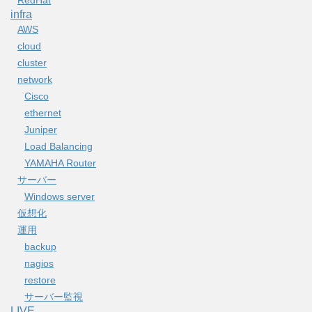
RedHat
infra
AWS
cloud
cluster
network
Cisco
ethernet
Juniper
Load Balancing
YAMAHA Router
サーバー
Windows server
仮想化
運用
backup
nagios
restore
サーバー監視
LIVE