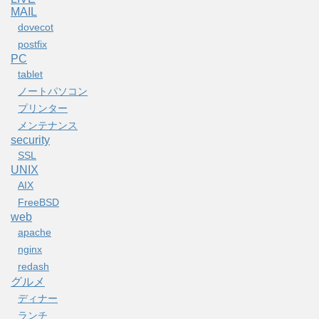
MAIL
dovecot
postfix
PC
tablet
ノートパソコン
プリンター
メンテナンス
security
SSL
UNIX
AIX
FreeBSD
web
apache
nginx
redash
グルメ
ディナー
ランチ