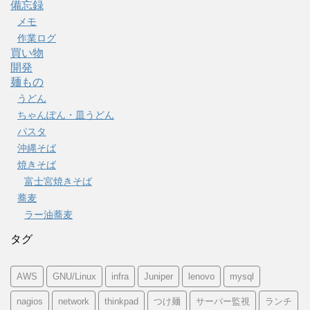
備忘録
メモ
作業ログ
買い物
開発
麺もの
うどん
ちゃんぽん・皿うどん
パスタ
沖縄そば
焼きそば
富士宮焼きそば
蕎麦
ラー油蕎麦
タグ
AWS
GNU/Linux
infra
Juniper
lenovo
mysql
nagios
network
thinkpad
つけ麺
サーバー監視
ランチ