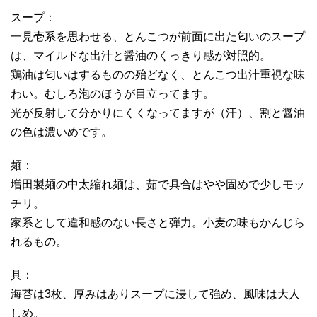
スープ：
一見壱系を思わせる、とんこつが前面に出た匂いのスープ
は、マイルドな出汁と醤油のくっきり感が対照的。
鶏油は匂いはするものの殆どなく、とんこつ出汁重視な味
わい。むしろ泡のほうが目立ってます。
光が反射して分かりにくくなってますが（汗）、割と醤油
の色は濃いめです。
麺：
増田製麺の中太縮れ麺は、茹で具合はやや固めで少しモッ
チリ。
家系として違和感のない長さと弾力。小麦の味もかんじら
れるもの。
具：
海苔は3枚、厚みはありスープに浸して強め、風味は大人
しめ。