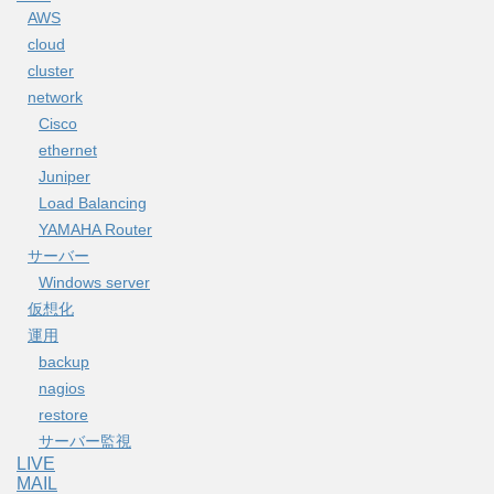
AWS
cloud
cluster
network
Cisco
ethernet
Juniper
Load Balancing
YAMAHA Router
サーバー
Windows server
仮想化
運用
backup
nagios
restore
サーバー監視
LIVE
MAIL