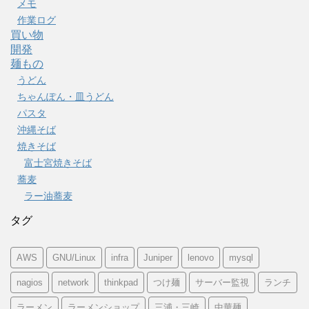
メモ
作業ログ
買い物
開発
麺もの
うどん
ちゃんぽん・皿うどん
パスタ
沖縄そば
焼きそば
富士宮焼きそば
蕎麦
ラー油蕎麦
タグ
AWS
GNU/Linux
infra
Juniper
lenovo
mysql
nagios
network
thinkpad
つけ麺
サーバー監視
ランチ
ラーメン
ラーメンショップ
三浦・三崎
中華麺