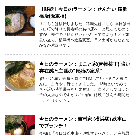
【移転】今日のラーメン：せんだい 横浜
橋店(阪東橋)
※こちらは移転しました。移転先はこちら 本日は日
ノ出町で降りて長者町のあの店へ…と思ってたので
すが、未訪の『せんだい』へ行って見よう！と突如
思い立ち、横浜橋へ進路変更。日ノ出町からだとな
かなか遠回りで …
今日のラーメン：まこと家(青物横丁) 強い
存在感と主張の”原始の家系”
ずいぶん前から食べログでBMしていたまこと家さ
んに、ようやく行ってきました。 18時というめっ
ちゃ遅い時間帯もあり先客無し、自分としてはラン
チの入店なのですが世の中的には晩ごはんの時間だ
し、そりゃそう …
今日のラーメン：吉村家 (横浜駅) 総本山
でブランチ！
今朝は『今日は総本山へ巡礼するべき！』と突然思