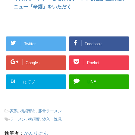
ニュー『辛麺』をいただく
Twitter
Facebook
Google+
Pocket
B!
はてブ
LINE
-
家系
,
横須賀市
,
豚骨ラーメン
-
ラーメン
,
横須賀
,
汐入・逸見
執筆者：
かんりにん