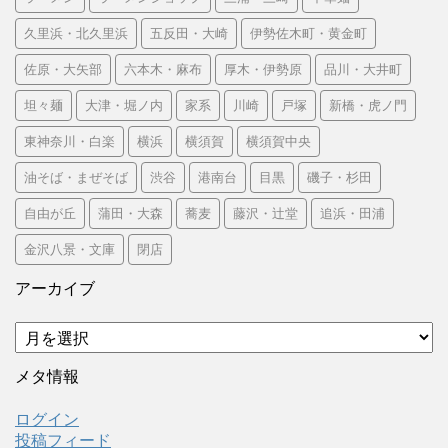
久里浜・北久里浜
五反田・大崎
伊勢佐木町・黄金町
佐原・大矢部
六本木・麻布
厚木・伊勢原
品川・大井町
坦々麺
大津・堀ノ内
家系
川崎
戸塚
新橋・虎ノ門
東神奈川・白楽
横浜
横須賀
横須賀中央
油そば・まぜそば
渋谷
港南台
目黒
磯子・杉田
自由が丘
蒲田・大森
蕎麦
藤沢・辻堂
追浜・田浦
金沢八景・文庫
閉店
アーカイブ
ア
ー
カ
メタ情報
イ
ブ
ログイン
投稿フィード