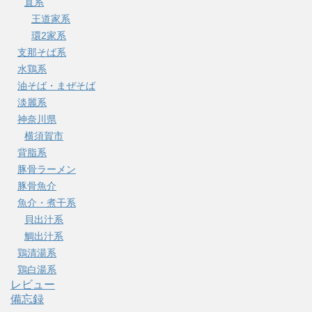
直系
王道家系
環2家系
支那そば系
水鶏系
油そば・まぜそば
淡麗系
神奈川県
横須賀市
背脂系
豚骨ラーメン
豚骨魚介
魚介・煮干系
貝出汁系
鯛出汁系
鶏清湯系
鶏白湯系
レビュー
備忘録