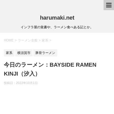
harumaki.net
インフラ屋の覚書や、ラーメン食べある記とか。
HOME
>
ラーメン全般
>
家系
>
家系
横須賀市
豚骨ラーメン
今日のラーメン：BAYSIDE RAMEN
KINJI（汐入）
投稿日：2022年10月1日