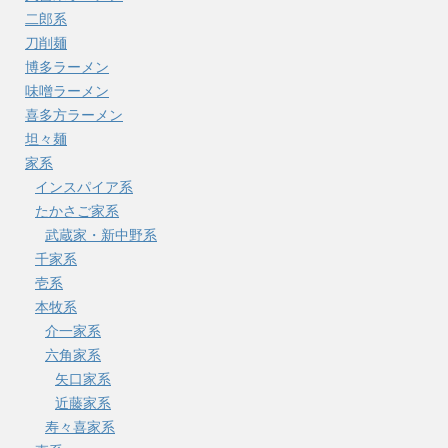
二郎系
刀削麺
博多ラーメン
味噌ラーメン
喜多方ラーメン
坦々麺
家系
インスパイア系
たかさご家系
武蔵家・新中野系
千家系
壱系
本牧系
介一家系
六角家系
矢口家系
近藤家系
寿々喜家系