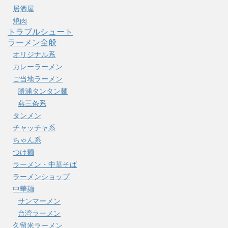
居酒屋
焼肉
トラブルシュート
ラーメン全般
オリジナル系
カレーラーメン
ご当地ラーメン
勝浦タンタン麺
燕三条系
タンメン
チャッチャ系
ちゃん系
つけ麺
ラーメン・中華そば
ラーメンショップ
中華麺
サンマーメン
台湾ラーメン
久留米ラーメン