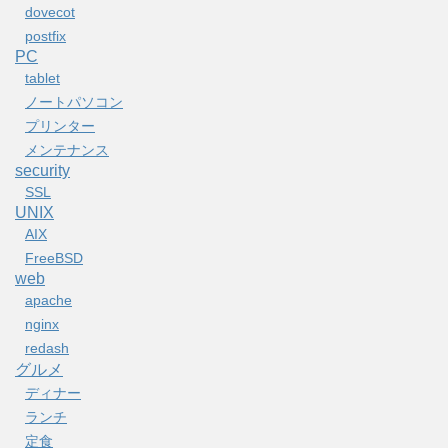
dovecot
postfix
PC
tablet
ノートパソコン
プリンター
メンテナンス
security
SSL
UNIX
AIX
FreeBSD
web
apache
nginx
redash
グルメ
ディナー
ランチ
定食