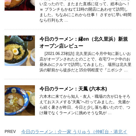
い立ったので、またまた直感に従って、総本山へ！
ｗ ブランチもかねて11時の開店にあわせて訪問し
ました。ちなみにこれから仕事！ さすがに早い時間
なら行列も大 …
今日のラーメン：縁en（北久里浜）新規
オープン店レビュー
[2021.06.23初訪] 北久里浜に今月中旬に新しいお
店がオープンされたとのことで、在宅ワーク中のお
昼休みにクルマで訪問してみました。 場所は北久里
浜の駅前から徒歩だと15分弱程度で『ニボシク …
今日のラーメン：天鳳 (六本木)
六本木に来てから知人・友人・職場の方が口をそろ
えておススメする”天鳳”へ行ってみました。 先週か
ら続く暑さが昨日、今日と少し落ち着いたので、つ
け麺でなくラーメンに挑めそうな気が …
PREV
今日のラーメン：介一家 うりゅう（仲町台・港北イ