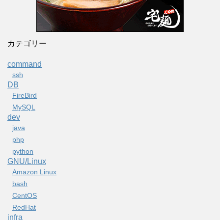
カテゴリー
command
ssh
DB
FireBird
MySQL
dev
java
php
python
GNU/Linux
Amazon Linux
bash
CentOS
RedHat
infra