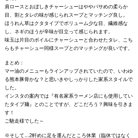
肩ロースとおぼしきチャーシューはややパサめの柔らか
目、割とタレの味が感じられスープとマッチング良し。
ほうれん草はクタタイプでボリューム少な目、繊維感な
し、ネギのほうが辛味が目立って感じられます。
味玉は片目のボイルにチャーシューと合わせたタレ、こち
らもチャーシュー同様スープとのマッチングが良いです。
まとめ：
マー油のメニューもラインアップされていたので、いわゆ
る熊本豚骨かな？と思いきやしっかりした家系スタイルで
した。
インスタの案内では『有名家系ラーメン店にも使用してい
たタイプ麺』とのことですが、どこだろう？興味を引きま
す！
ご馳走様でした～
※そして…2軒めに足を運んだところ休業（臨休ではなく