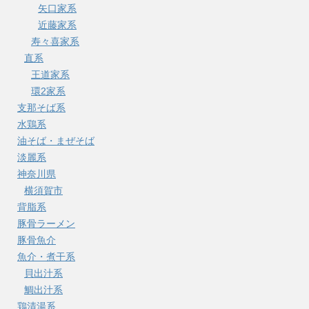
矢口家系
近藤家系
寿々喜家系
直系
王道家系
環2家系
支那そば系
水鶏系
油そば・まぜそば
淡麗系
神奈川県
横須賀市
背脂系
豚骨ラーメン
豚骨魚介
魚介・煮干系
貝出汁系
鯛出汁系
鶏清湯系