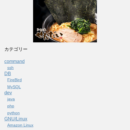
カテゴリー
command
ssh
DB
FireBird
MySQL
dev
java
php
python
GNU/Linux
Amazon Linux