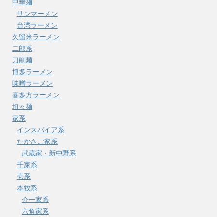
中華麺
サンマーメン
台湾ラーメン
久留米ラーメン
二郎系
刀削麺
博多ラーメン
味噌ラーメン
喜多方ラーメン
坦々麺
家系
インスパイア系
たかさご家系
武蔵家・新中野系
千家系
壱系
本牧系
介一家系
六角家系