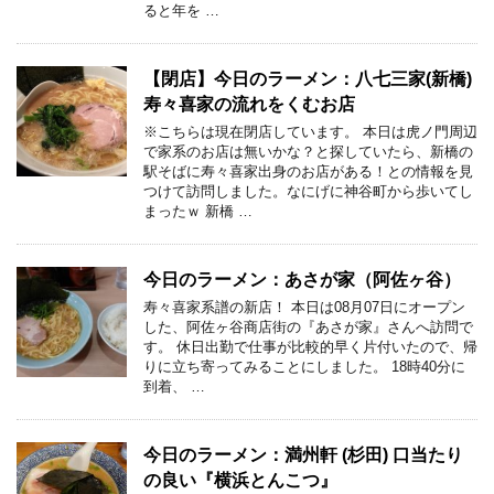
ると年を …
【閉店】今日のラーメン：八七三家(新橋)
寿々喜家の流れをくむお店
※こちらは現在閉店しています。 本日は虎ノ門周辺
で家系のお店は無いかな？と探していたら、新橋の
駅そばに寿々喜家出身のお店がある！との情報を見
つけて訪問しました。なにげに神谷町から歩いてし
まったｗ 新橋 …
今日のラーメン：あさが家（阿佐ヶ谷）
寿々喜家系譜の新店！ 本日は08月07日にオープン
した、阿佐ヶ谷商店街の『あさが家』さんへ訪問で
す。 休日出勤で仕事が比較的早く片付いたので、帰
りに立ち寄ってみることにしました。 18時40分に
到着、 …
今日のラーメン：満州軒 (杉田) 口当たり
の良い『横浜とんこつ』