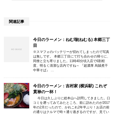
関連記事
今日のラーメン：ねむ瑠(ねむる) 本郷三丁
目
※スマフォのバッテリーが切れてしまったので写真
は無しです。 本郷三丁目にて打ち合わせの帰りに、
同僚と立ち寄りました。11時40分頃入店で6割程
度、明るく清潔な店内ですね～ 『超濃厚 烏賊煮干
中華そば』 …
今日のラーメン：吉村家 (横浜駅) これぞ
貫禄の一杯！
今日は久しぶりに総本山へ訪問してきました。口
コミを遡ってみてみたところ、前に訪れたのが2017
年の2月だったので、かれこれ2年半ぶり！お店の前
の通りはクルマで時々通り過ぎるのですが、見てい