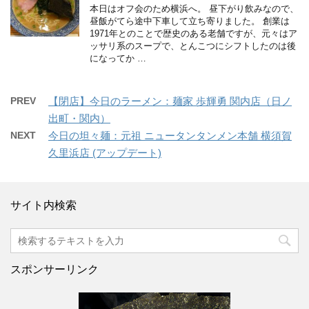
本日はオフ会のため横浜へ。 昼下がり飲みなので、
昼飯がてら途中下車して立ち寄りました。 創業は
1971年とのことで歴史のある老舗ですが、元々はア
ッサリ系のスープで、とんこつにシフトしたのは後
になってか …
PREV
【閉店】今日のラーメン：麺家 歩輝勇 関内店（日ノ
出町・関内）
NEXT
今日の坦々麺：元祖 ニュータンタンメン本舗 横須賀
久里浜店 (アップデート)
サイト内検索
スポンサーリンク