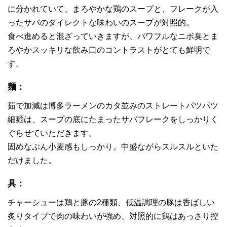
に分かれていて、まろやかな鶏のスープと、フレークが入
ったサバのダイレクトな味わいのスープが対照的。
食べ進めると混ざっていきますが、パワフルなニボ臭とま
ろやかスッキリな飲み口のコントラストがとても鮮明で
す。
麺：
茹で加減は博多ラーメンのカタ並みのストレートパツパツ
細麺は、スープの底にたまったサバフレークをしっかりく
ぐらせていただきます。
固めなぶん小麦感もしっかり。中盛ながらスルスルといた
だけました。
具：
チャーシューは鶏と豚の2種類、低温調理の豚は香ばしい
炙りタイプで肉の味わいが強め、対照的に鶏はあっさり控