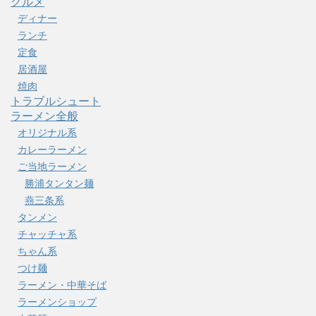
グルメ
ディナー
ランチ
定食
居酒屋
焼肉
トラブルシュート
ラーメン全般
オリジナル系
カレーラーメン
ご当地ラーメン
勝浦タンタン麺
燕三条系
タンメン
チャッチャ系
ちゃん系
つけ麺
ラーメン・中華そば
ラーメンショップ