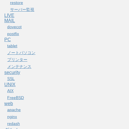
restore
サーバー監視
LIVE
MAIL
dovecot
postfix
PC
tablet
ノートパソコン
プリンター
メンテナンス
security
SSL
UNIX
AIX
FreeBSD
web
apache
nginx
redash