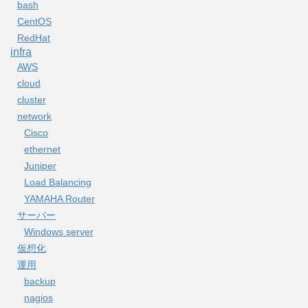
bash
CentOS
RedHat
infra
AWS
cloud
cluster
network
Cisco
ethernet
Juniper
Load Balancing
YAMAHA Router
サーバー
Windows server
仮想化
運用
backup
nagios