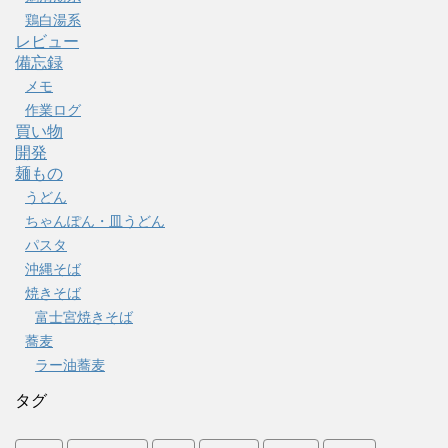
鶏白湯系
レビュー
備忘録
メモ
作業ログ
買い物
開発
麺もの
うどん
ちゃんぽん・皿うどん
パスタ
沖縄そば
焼きそば
富士宮焼きそば
蕎麦
ラー油蕎麦
タグ