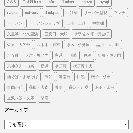
AWS
GNU/Linux
infra
Juniper
lenovo
mysql
nagios
network
thinkpad
つけ麺
サーバー監視
ランチ
ラーメン
ラーメンショップ
三浦・三崎
中華麺
久里浜・北久里浜
五反田・大崎
伊勢佐木町・黄金町
佐原・大矢部
六本木・麻布
厚木・伊勢原
品川・大井町
坦々麺
大津・堀ノ内
家系
川崎
戸塚
新橋・虎ノ門
東神奈川・白楽
横浜
横須賀
横須賀中央
油そば・まぜそば
渋谷
港南台
目黒
磯子・杉田
自由が丘
蒲田・大森
蕎麦
藤沢・辻堂
追浜・田浦
金沢八景・文庫
閉店
アーカイブ
ア
ー