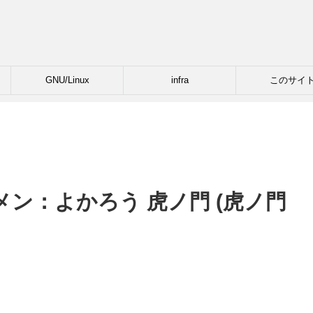
GNU/Linux
infra
このサイ
ン：よかろう 虎ノ門 (虎ノ門