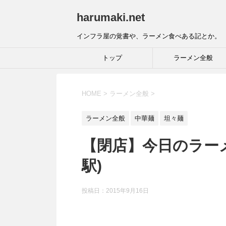
harumaki.net
インフラ屋の覚書や、ラーメン食べある記とか。
トップ
ラーメン全般
HOME
>
ラーメン全般
>
ラーメン全般
中華麺
坦々麺
【閉店】今日のラーメ
駅)
投稿日：2015年9月16日