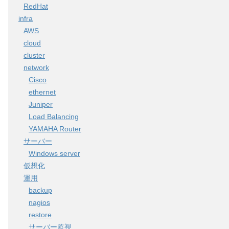
RedHat
infra
AWS
cloud
cluster
network
Cisco
ethernet
Juniper
Load Balancing
YAMAHA Router
サーバー
Windows server
仮想化
運用
backup
nagios
restore
サーバー監視