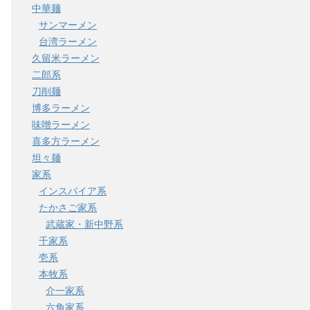
中華麺
サンマーメン
台湾ラーメン
久留米ラーメン
二郎系
刀削麺
博多ラーメン
味噌ラーメン
喜多方ラーメン
坦々麺
家系
インスパイア系
たかさご家系
武蔵家・新中野系
千家系
壱系
本牧系
介一家系
六角家系