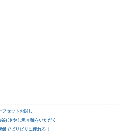
ーフセットお試し
谷) 冷やし坦々麺をいただく
陳麻飯でビリビリに痺れる！