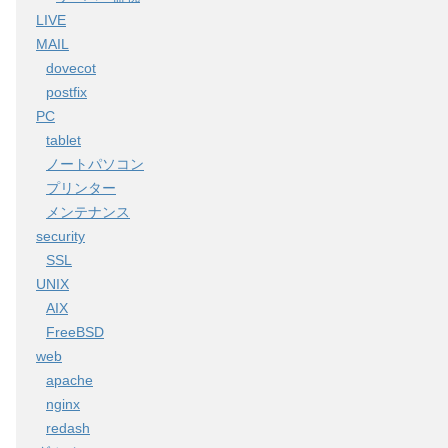
LIVE
MAIL
dovecot
postfix
PC
tablet
ノートパソコン
プリンター
メンテナンス
security
SSL
UNIX
AIX
FreeBSD
web
apache
nginx
redash