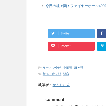
今日の坦々麺：ファイヤーホール4000 
Twitter
B!
Pocket
-
ラーメン全般
,
中華麺
,
坦々麺
-
新橋・虎ノ門
,
閉店
執筆者：
かんりにん
comment