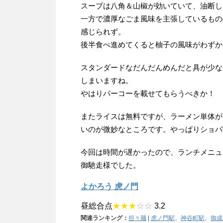
スープは八角＆山椒が効いていて、油断し
一方で濃厚なごま風味を主張しているもの
感じられず。
後半食べ進めてくると柚子の風味がわずか
スタンダードなだんだんめんだと具が少な
しまいますね。
やはりパーコーを載せてもらうべきか！
またライスは無料ですが、ラーメン単体が
いのが微妙なところです。やっぱりショバ
今回は時間が遅かったので、ランチメニュ
御馳走様でした。
よかろう 虎ノ門
昼総合点
★★★
☆☆
3.2
関連ランキング：
担々麺
|
虎ノ門駅
、
神谷町駅
、
御成