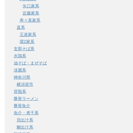
矢口家系
近藤家系
寿々喜家系
直系
王道家系
環2家系
支那そば系
水鶏系
油そば・まぜそば
淡麗系
神奈川県
横須賀市
背脂系
豚骨ラーメン
豚骨魚介
魚介・煮干系
貝出汁系
鯛出汁系