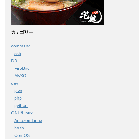
カテゴリー
command
ssh
DB
FireBird
MySQL
dev
java
php
python
GNU/Linux
Amazon Linux
bash
CentOS