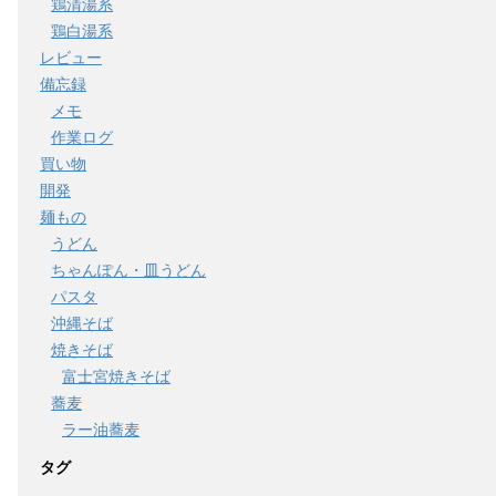
鶏清湯系
鶏白湯系
レビュー
備忘録
メモ
作業ログ
買い物
開発
麺もの
うどん
ちゃんぽん・皿うどん
パスタ
沖縄そば
焼きそば
富士宮焼きそば
蕎麦
ラー油蕎麦
タグ