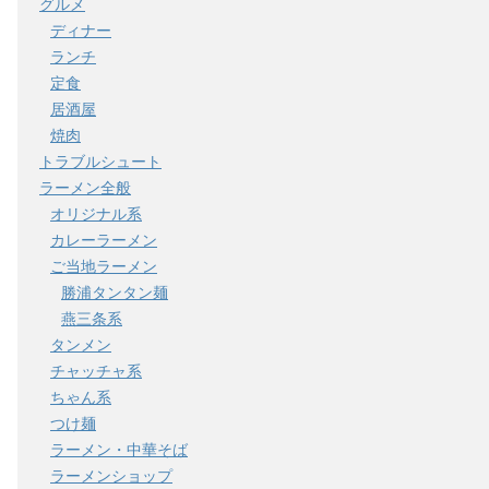
グルメ
ディナー
ランチ
定食
居酒屋
焼肉
トラブルシュート
ラーメン全般
オリジナル系
カレーラーメン
ご当地ラーメン
勝浦タンタン麺
燕三条系
タンメン
チャッチャ系
ちゃん系
つけ麺
ラーメン・中華そば
ラーメンショップ