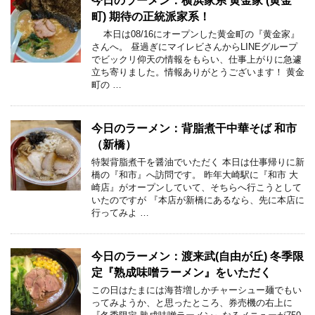
今日のラーメン：横浜家系 黄金家 (黄金
町) 期待の正統派家系！
本日は08/16にオープンした黄金町の『黄金家』
さんへ。 昼過ぎにマイレビさんからLINEグループ
でビックリ仰天の情報をもらい、仕事上がりに急遽
立ち寄りました。情報ありがとうございます！ 黄金
町の …
今日のラーメン：背脂煮干中華そば 和市
（新橋）
特製背脂煮干を醤油でいただく 本日は仕事帰りに新
橋の『和市』へ訪問です。 昨年大崎駅に『和市 大
崎店』がオープンしていて、そちらへ行こうとして
いたのですが 『本店が新橋にあるなら、先に本店に
行ってみよ …
今日のラーメン：渡来武(自由が丘) 冬季限
定『熟成味噌ラーメン』をいただく
この日はたまには海苔増しかチャーシュー麺でもい
ってみようか、と思ったところ、券売機の右上に