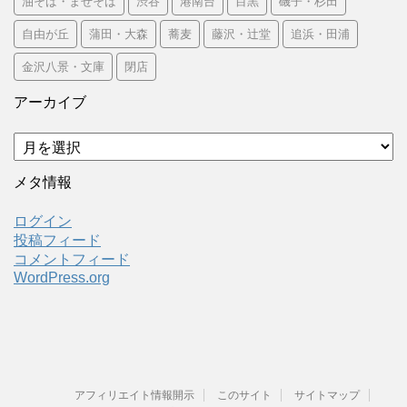
油そば・まぜそば
渋谷
港南台
目黒
磯子・杉田
自由が丘
蒲田・大森
蕎麦
藤沢・辻堂
追浜・田浦
金沢八景・文庫
閉店
アーカイブ
ア
ー
カ
メタ情報
イ
ブ
ログイン
投稿フィード
コメントフィード
WordPress.org
アフィリエイト情報開示
このサイト
サイトマップ