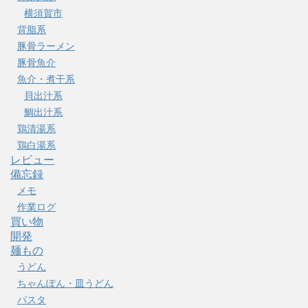
横須賀市
背脂系
豚骨ラーメン
豚骨魚介
魚介・煮干系
貝出汁系
鯛出汁系
鶏清湯系
鶏白湯系
レビュー
備忘録
メモ
作業ログ
買い物
開発
麺もの
うどん
ちゃんぽん・皿うどん
パスタ