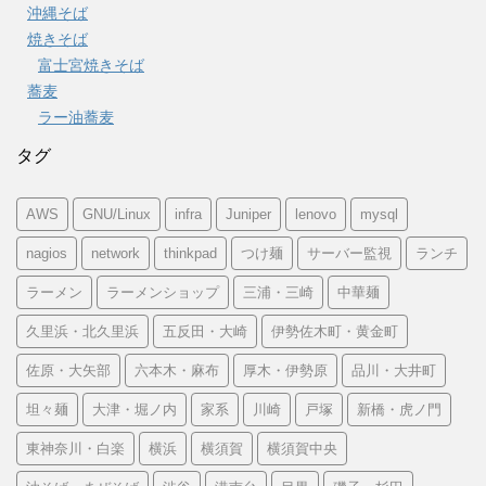
沖縄そば
焼きそば
富士宮焼きそば
蕎麦
ラー油蕎麦
タグ
AWS
GNU/Linux
infra
Juniper
lenovo
mysql
nagios
network
thinkpad
つけ麺
サーバー監視
ランチ
ラーメン
ラーメンショップ
三浦・三崎
中華麺
久里浜・北久里浜
五反田・大崎
伊勢佐木町・黄金町
佐原・大矢部
六本木・麻布
厚木・伊勢原
品川・大井町
坦々麺
大津・堀ノ内
家系
川崎
戸塚
新橋・虎ノ門
東神奈川・白楽
横浜
横須賀
横須賀中央