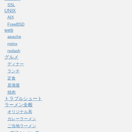
SSL
UNIX
AIX
FreeBSD
web
apache
nginx
redash
グルメ
ディナー
ランチ
定食
居酒屋
焼肉
トラブルシュート
ラーメン全般
オリジナル系
カレーラーメン
ご当地ラーメン