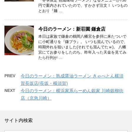
『冬季限定 熟成味噌ラーメン』なるメニューが750
円で案内されていたので、すかさず注文！ いつもの
とおり『麺 …
今日のラーメン：新荘園 鎌倉店
本日は家族で鎌倉の鶴岡八幡宮を参拝に来たついで
に小町通りを『鎌ブラ』。 いつも混んでいるので、
時期外れを狙いました(それでも混んでたｗ)。 八幡
宮にてお参りをしたのち、昨年入った天金を見てみ
たら行列が …
PREV
今日のラーメン：熟成醤油ラーメン きゃべとん横須
賀長坂店(長坂・横須賀)
NEXT
今日のラーメン：横浜家系らーめん銀家 川崎銀柳街
店（京急川崎）
サイト内検索