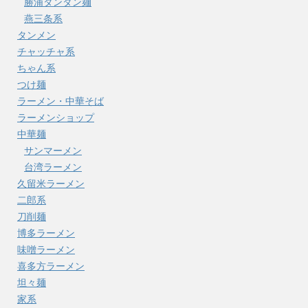
勝浦タンタン麺
燕三条系
タンメン
チャッチャ系
ちゃん系
つけ麺
ラーメン・中華そば
ラーメンショップ
中華麺
サンマーメン
台湾ラーメン
久留米ラーメン
二郎系
刀削麺
博多ラーメン
味噌ラーメン
喜多方ラーメン
坦々麺
家系