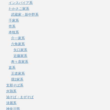
インスパイア系
たかさご家系
武蔵家・新中野系
千家系
壱系
本牧系
介一家系
六角家系
矢口家系
近藤家系
寿々喜家系
直系
王道家系
環2家系
支那そば系
水鶏系
油そば・まぜそば
淡麗系
神奈川県