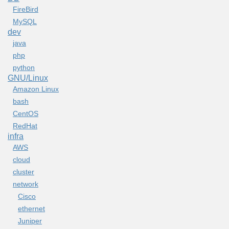
FireBird
MySQL
dev
java
php
python
GNU/Linux
Amazon Linux
bash
CentOS
RedHat
infra
AWS
cloud
cluster
network
Cisco
ethernet
Juniper