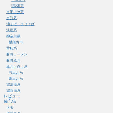
環2家系
支那そば系
水鶏系
油そば・まぜそば
淡麗系
神奈川県
横須賀市
背脂系
豚骨ラーメン
豚骨魚介
魚介・煮干系
貝出汁系
鯛出汁系
鶏清湯系
鶏白湯系
レビュー
備忘録
メモ