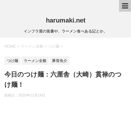
harumaki.net
インフラ屋の覚書や、ラーメン食べある記とか。
HOME
>
ラーメン全般
>
つけ麺
>
つけ麺
ラーメン全般
豚骨魚介
今日のつけ麺：六厘舎（大崎）貫禄のつ
け麺！
投稿日：2020年12月16日