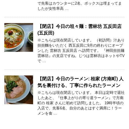
で先客はカウンターに2名、ボックスは埋まってま
したが女性率高 …
【閉店】今日の坦々麺：雲林坊 五反田店
(五反田)
※こちらは現在閉店しています。 （初訪問）汁あり
担担麵をいただく 西五反田に9月の終わりにオープ
ンした 雲林坊 五反田店 へ訪問です。 『神田担担麺
雲林坊』の支店ですね。じつは雲林坊はネットやTV
で …
【閉店】今日のラーメン: 桂家 (方南町) 人
気を裏付ける、丁寧に作られたラーメン
※こちらは現在閉店しています。 本日は定時で退社
したあと、『仕事上がりの寄り道ラーメン』で方南
町の 桂家 さんに初めて訪問しました。 19時半頃の
入店で、先客6名、自分のあとはすぐ満席に！ラー
メンを食 …