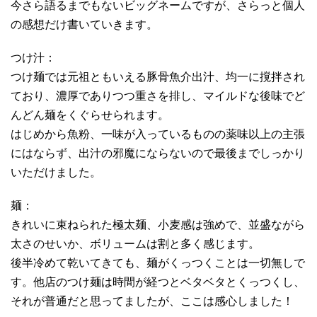
今さら語るまでもないビッグネームですが、さらっと個人
の感想だけ書いていきます。
つけ汁：
つけ麺では元祖ともいえる豚骨魚介出汁、均一に撹拌され
ており、濃厚でありつつ重さを排し、マイルドな後味でど
んどん麺をくぐらせられます。
はじめから魚粉、一味が入っているものの薬味以上の主張
にはならず、出汁の邪魔にならないので最後までしっかり
いただけました。
麺：
きれいに束ねられた極太麺、小麦感は強めで、並盛ながら
太さのせいか、ボリュームは割と多く感じます。
後半冷めて乾いてきても、麺がくっつくことは一切無しで
す。他店のつけ麺は時間が経つとベタベタとくっつくし、
それが普通だと思ってましたが、ここは感心しました！