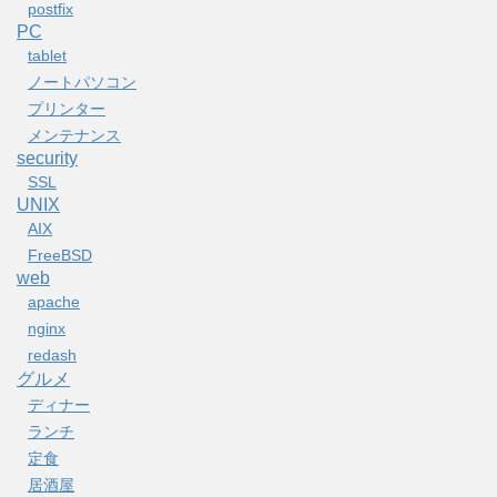
postfix
PC
tablet
ノートパソコン
プリンター
メンテナンス
security
SSL
UNIX
AIX
FreeBSD
web
apache
nginx
redash
グルメ
ディナー
ランチ
定食
居酒屋