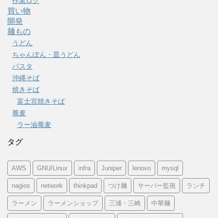
作業ログ
買い物
開発
麺もの
うどん
ちゃんぽん・皿うどん
パスタ
沖縄そば
焼きそば
富士宮焼きそば
蕎麦
ラー油蕎麦
タグ
AWS
GNU/Linux
infra
Juniper
lenovo
mysql
nagios
network
thinkpad
つけ麺
サーバー監視
ランチ
ラーメン
ラーメンショップ
三浦・三崎
中華麺