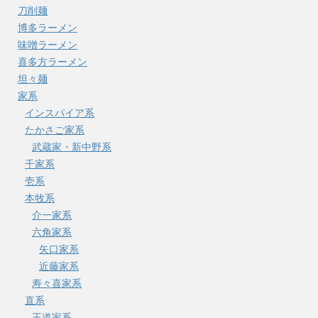
刀削麺
博多ラーメン
味噌ラーメン
喜多方ラーメン
坦々麺
家系
インスパイア系
たかさご家系
武蔵家・新中野系
千家系
壱系
本牧系
介一家系
六角家系
矢口家系
近藤家系
寿々喜家系
直系
王道家系