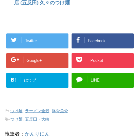
店 (五反田) 久々のつけ麺
Twitter
Facebook
Google+
Pocket
B!
はてブ
LINE
-
つけ麺
,
ラーメン全般
,
豚骨魚介
-
つけ麺
,
五反田・大崎
執筆者：
かんりにん