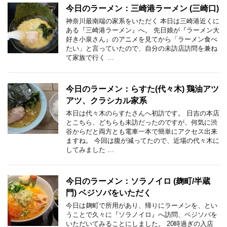
今日のラーメン：三崎港ラーメン (三崎口)
神奈川最南端の家系をいただく 本日は三崎港近くに
ある『三崎港ラーメン』へ。 先日娘が『ラーメン大
好き小泉さん』のアニメを見てから「ラーメン食べ
たい」と言っていたので、自分の未訪店訪問を兼ね
て家族で行く …
今日のラーメン：らすた(代々木) 鶏油アツ
アツ、クラシカル家系
本日は代々木のらすたさんへ初訪です。 日吉の本店
とこちら、どちらも未訪だったのですが、何気に渋
谷からだと両方とも電車一本で簡単にアクセス出来
ますね。 今回は腹が減ってたので、近場の代々木に
してみました …
今日のラーメン：ソラノイロ (麹町/半蔵
門) ベジソバをいただく
今日は麹町で所用があり、帰りにラーメンを、とい
うことで久々に『ソラノイロ』へ訪問、ベジソバを
いただいてみることにしました。 20時過ぎの入店