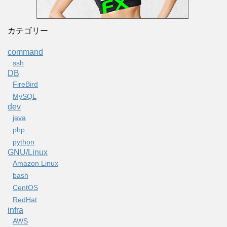
カテゴリー
command
ssh
DB
FireBird
MySQL
dev
java
php
python
GNU/Linux
Amazon Linux
bash
CentOS
RedHat
infra
AWS