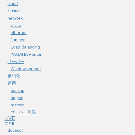
cloud
cluster
network
Cisco
ethernet
Juniper
Load Balancing
YAMAHA Router
サーバー
Windows server
仮想化
運用
backup
nagios
restore
サーバー監視
LIVE
MAIL
dovecot