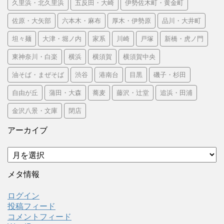
久里浜・北久里浜
五反田・大崎
伊勢佐木町・黄金町
佐原・大矢部
六本木・麻布
厚木・伊勢原
品川・大井町
坦々麺
大津・堀ノ内
家系
川崎
戸塚
新橋・虎ノ門
東神奈川・白楽
横浜
横須賀
横須賀中央
油そば・まぜそば
渋谷
港南台
目黒
磯子・杉田
自由が丘
蒲田・大森
蕎麦
藤沢・辻堂
追浜・田浦
金沢八景・文庫
閉店
アーカイブ
ア
ー
カ
メタ情報
イ
ブ
ログイン
投稿フィード
コメントフィード