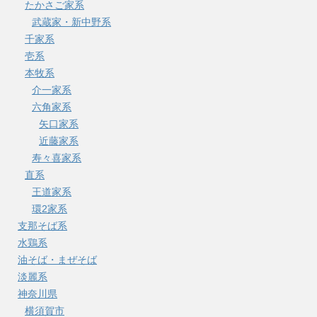
たかさご家系
武蔵家・新中野系
千家系
壱系
本牧系
介一家系
六角家系
矢口家系
近藤家系
寿々喜家系
直系
王道家系
環2家系
支那そば系
水鶏系
油そば・まぜそば
淡麗系
神奈川県
横須賀市