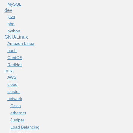
MySQL
dev
java
php
python
GNU/Linux
Amazon Linux
bash
CentOS
RedHat
infra
AWS
cloud
cluster
network
Cisco
ethernet
Juniper
Load Balancing