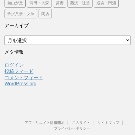
自由が丘
蒲田・大森
蕎麦
藤沢・辻堂
追浜・田浦
金沢八景・文庫
閉店
アーカイブ
ア
ー
カ
メタ情報
イ
ブ
ログイン
投稿フィード
コメントフィード
WordPress.org
アフィリエイト情報開示
このサイト
サイトマップ
プライバシーポリシー