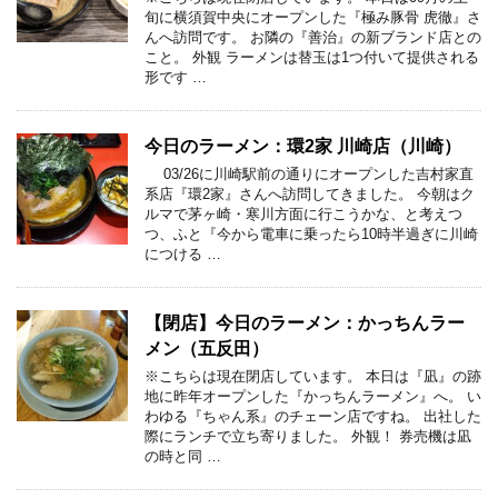
旬に横須賀中央にオープンした『極み豚骨 虎徹』さ
んへ訪問です。 お隣の『善治』の新ブランド店との
こと。 外観 ラーメンは替玉は1つ付いて提供される
形です …
今日のラーメン：環2家 川崎店（川崎）
03/26に川崎駅前の通りにオープンした吉村家直
系店『環2家』さんへ訪問してきました。 今朝はク
ルマで茅ヶ崎・寒川方面に行こうかな、と考えつ
つ、ふと『今から電車に乗ったら10時半過ぎに川崎
につける …
【閉店】今日のラーメン：かっちんラー
メン（五反田）
※こちらは現在閉店しています。 本日は『凪』の跡
地に昨年オープンした『かっちんラーメン』へ。 い
わゆる『ちゃん系』のチェーン店ですね。 出社した
際にランチで立ち寄りました。 外観！ 券売機は凪
の時と同 …