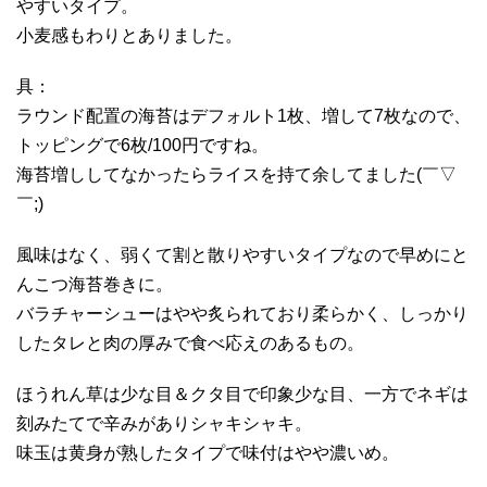
やすいタイプ。
小麦感もわりとありました。
具：
ラウンド配置の海苔はデフォルト1枚、増して7枚なので、
トッピングで6枚/100円ですね。
海苔増ししてなかったらライスを持て余してました(￣▽
￣;)
風味はなく、弱くて割と散りやすいタイプなので早めにと
んこつ海苔巻きに。
バラチャーシューはやや炙られており柔らかく、しっかり
したタレと肉の厚みで食べ応えのあるもの。
ほうれん草は少な目＆クタ目で印象少な目、一方でネギは
刻みたてで辛みがありシャキシャキ。
味玉は黄身が熟したタイプで味付はやや濃いめ。