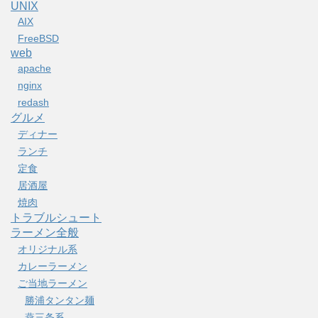
UNIX
AIX
FreeBSD
web
apache
nginx
redash
グルメ
ディナー
ランチ
定食
居酒屋
焼肉
トラブルシュート
ラーメン全般
オリジナル系
カレーラーメン
ご当地ラーメン
勝浦タンタン麺
燕三条系