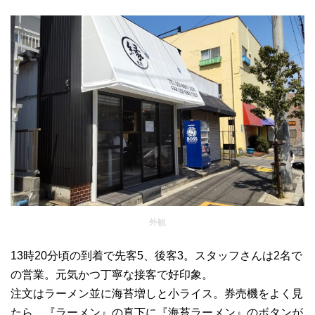
外観
13時20分頃の到着で先客5、後客3。スタッフさんは2名で
の営業。元気かつ丁寧な接客で好印象。
注文はラーメン並に海苔増しと小ライス。券売機をよく見
たら、『ラーメン』の真下に『海苔ラーメン』のボタンが