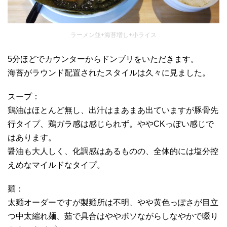
ラーメン並+海苔増し+小ライス
5分ほどでカウンターからドンブリをいただきます。
海苔がラウンド配置されたスタイルは久々に見ました。
スープ：
鶏油はほとんど無し、出汁はまあまあ出ていますが豚骨先
行タイプ、鶏ガラ感は感じられず。ややCKっぽい感じで
はあります。
醤油も大人しく、化調感はあるものの、全体的には塩分控
えめなマイルドなタイプ。
麺：
太麺オーダーですが製麺所は不明、やや黄色っぽさが目立
つ中太縮れ麺、茹で具合はややボソながらしなやかで啜り