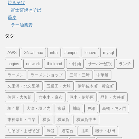
焼きそば
富士宮焼きそば
蕎麦
ラー油蕎麦
タグ
AWS
GNU/Linux
infra
Juniper
lenovo
mysql
nagios
network
thinkpad
つけ麺
サーバー監視
ランチ
ラーメン
ラーメンショップ
三浦・三崎
中華麺
久里浜・北久里浜
五反田・大崎
伊勢佐木町・黄金町
佐原・大矢部
六本木・麻布
厚木・伊勢原
品川・大井町
坦々麺
大津・堀ノ内
家系
川崎
戸塚
新橋・虎ノ門
東神奈川・白楽
横浜
横須賀
横須賀中央
油そば・まぜそば
渋谷
港南台
目黒
磯子・杉田