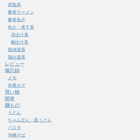
背脂系
豚骨ラーメン
豚骨魚介
魚介・煮干系
貝出汁系
鯛出汁系
鶏清湯系
鶏白湯系
レビュー
備忘録
メモ
作業ログ
買い物
開発
麺もの
うどん
ちゃんぽん・皿うどん
パスタ
沖縄そば