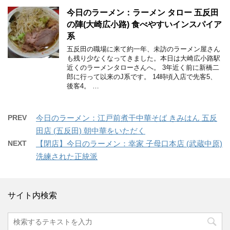
今日のラーメン：ラーメン タロー 五反田
の陣(大崎広小路) 食べやすいインスパイア
系
五反田の職場に来て約一年、未訪のラーメン屋さん
も残り少なくなってきました。本日は大崎広小路駅
近くのラーメンタローさんへ。 3年近く前に新橋二
郎に行って以来のJ系です。 14時頃入店で先客5、
後客4。 …
PREV
今日のラーメン：江戸前煮干中華そば きみはん 五反
田店 (五反田) 朝中華をいただく
NEXT
【閉店】今日のラーメン：幸家 子母口本店 (武蔵中原)
洗練された正統派
サイト内検索