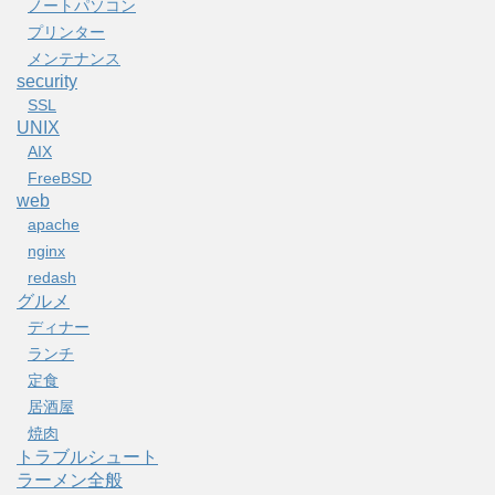
ノートパソコン
プリンター
メンテナンス
security
SSL
UNIX
AIX
FreeBSD
web
apache
nginx
redash
グルメ
ディナー
ランチ
定食
居酒屋
焼肉
トラブルシュート
ラーメン全般