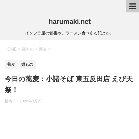
harumaki.net
インフラ屋の覚書や、ラーメン食べある記とか。
HOME
>
麺もの
>
蕎麦
>
蕎麦
麺もの
今日の蕎麦：小諸そば 東五反田店 えび天
祭！
投稿日：2020年3月2日