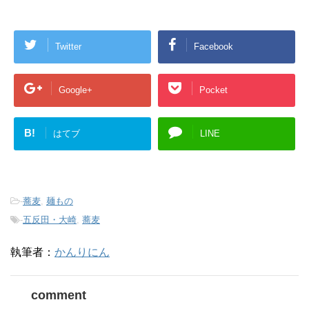
Twitter
Facebook
Google+
Pocket
B!
はてブ
LINE
-
蕎麦
,
麺もの
-
五反田・大崎
,
蕎麦
執筆者：
かんりにん
comment