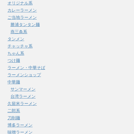
オリジナル系
カレーラーメン
ご当地ラーメン
勝浦タンタン麺
燕三条系
タンメン
チャッチャ系
ちゃん系
つけ麺
ラーメン・中華そば
ラーメンショップ
中華麺
サンマーメン
台湾ラーメン
久留米ラーメン
二郎系
刀削麺
博多ラーメン
味噌ラーメン