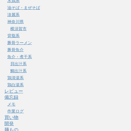
水鶏系
油そば・まぜそば
淡麗系
神奈川県
横須賀市
背脂系
豚骨ラーメン
豚骨魚介
魚介・煮干系
貝出汁系
鯛出汁系
鶏清湯系
鶏白湯系
レビュー
備忘録
メモ
作業ログ
買い物
開発
麺もの