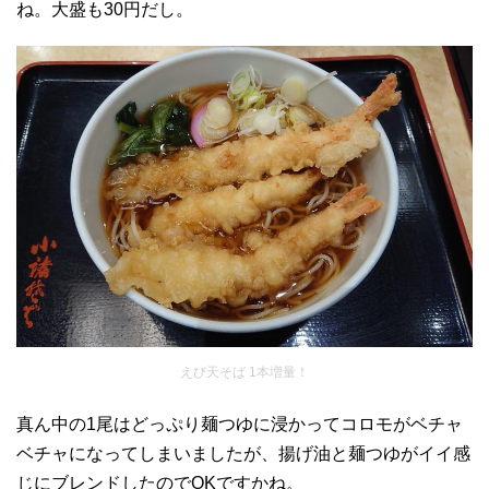
ね。大盛も30円だし。
えび天そば 1本増量！
真ん中の1尾はどっぷり麺つゆに浸かってコロモがベチャ
ベチャになってしまいましたが、揚げ油と麺つゆがイイ感
じにブレンドしたのでOKですかね。