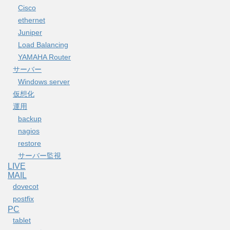
Cisco
ethernet
Juniper
Load Balancing
YAMAHA Router
サーバー
Windows server
仮想化
運用
backup
nagios
restore
サーバー監視
LIVE
MAIL
dovecot
postfix
PC
tablet