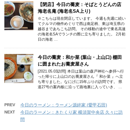
【閉店】今日の蕎麦：そばとうどんの店
海老名庵 (海老名SA上り)
※こちらは現在閉店しています。 今週も先週に続い
てクルマの物件めぐりで西は南足柄、東は埼玉県の
越谷まであちこち訪問。 その移動の途中で東名高速
の海老名SAでランチの際に立ち寄りました。 2月初
日の海老 …
今日の蕎麦：和か菜 (葉山・上山口) 棚田
に囲まれたお蕎麦屋さん
[2021.05.03訪問] 本日は葉山の森戸神社へ参拝へ行
った帰りに上山口のお蕎麦屋さん『 和か菜 』へ立
ち寄りました。なにげに15年ぶりの訪問です。 県
道27号の案内板に沿って路地裏に入っていき、 …
PREV
今日のラーメン：ラーメン源絆家 (愛甲石田)
NEXT
今日のラーメン：きたくり家 横須賀中央店 久々に訪
問