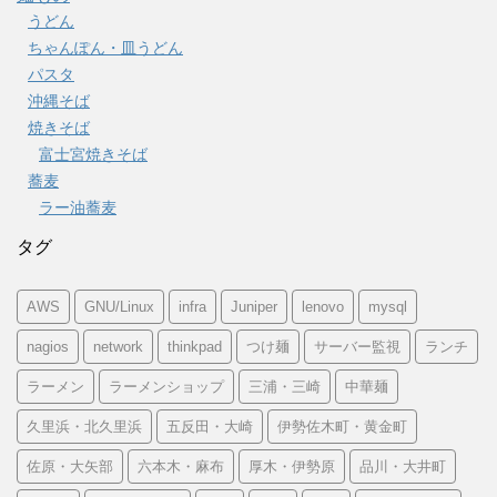
うどん
ちゃんぽん・皿うどん
パスタ
沖縄そば
焼きそば
富士宮焼きそば
蕎麦
ラー油蕎麦
タグ
AWS
GNU/Linux
infra
Juniper
lenovo
mysql
nagios
network
thinkpad
つけ麺
サーバー監視
ランチ
ラーメン
ラーメンショップ
三浦・三崎
中華麺
久里浜・北久里浜
五反田・大崎
伊勢佐木町・黄金町
佐原・大矢部
六本木・麻布
厚木・伊勢原
品川・大井町