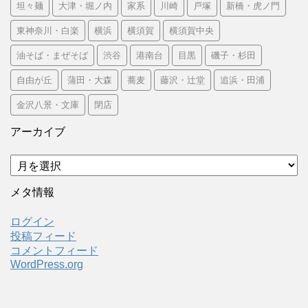
坦々麺
大津・堀ノ内
家系
川崎
戸塚
新橋・虎ノ門
東神奈川・白楽
横浜
横須賀
横須賀中央
油そば・まぜそば
渋谷
港南台
目黒
磯子・杉田
自由が丘
蒲田・大森
蕎麦
藤沢・辻堂
追浜・田浦
金沢八景・文庫
閉店
アーカイブ
ア
ー
カ
メタ情報
イ
ブ
ログイン
投稿フィード
コメントフィード
WordPress.org