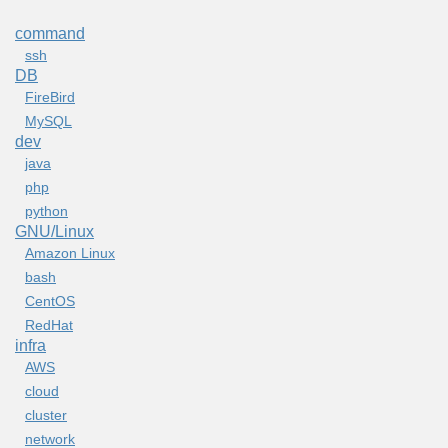
command
ssh
DB
FireBird
MySQL
dev
java
php
python
GNU/Linux
Amazon Linux
bash
CentOS
RedHat
infra
AWS
cloud
cluster
network