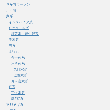
喜多方ラーメン
坦々麺
家系
インスパイア系
たかさご家系
武蔵家・新中野系
千家系
壱系
本牧系
介一家系
六角家系
矢口家系
近藤家系
寿々喜家系
直系
王道家系
環2家系
支那そば系