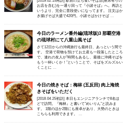
[2019.02.15再訪] 駅前の立ち食いそば店(座席有りの
お店を含む)を一通り回って『小諸そば』へ。再訪と
いうより、完全に普段使いになってます。 注文はか
き揚げそば大盛で420円。小諸そばかけそば …
今日のラーメン番外編(琉球版)3 那覇空港
の琉球村にて八重山風そば
さて12日からの沖縄旅行も最終日、あっという間で
す。 空港で荷物を預けてお土産も一段落したところ
で、連れの友人が”時間もあるし、最後に沖縄そばを
もう一杯いくか！”ということで、そばをズルズルい
くことに …
今日の焼きそば：梅林 (五反田) 肉上海焼
きそばをいただく
[2018.04.25初訪] 本日もエンジニアランチで8名ほ
どで訪問。『梅林』と書いて”めいりん”と読みま
す。 1階のほか2階にも座卓があり、大勢のときは
こちらも利用できます。 …