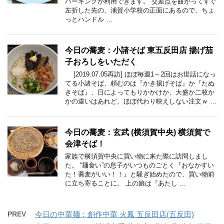
パーキングが利用できます。 交差点を曲がってすぐ
左折した先の、浦賀小学校の正面にあるので、ちょ
っとハンドル …
今日の蕎麦：小諸そば 東五反田店 揚げ茄
子おろしをいただく
[2019.07.05再訪] ほぼ毎週1～2回はお世話になっ
てる小諸そば、頼むのは『かき揚げそば』か『たぬ
きそば』、日によってもりかかけか、大盛か二枚か
かの違いはあれど、ほぼ代わり映えしない注文ｗ …
今日の蕎麦：玄武 (横須賀中央) 横須賀で
会津そば！
家族で横須賀中央に買い物に来た際に訪問しまし
た。 “麺食い”の息子がいつものごとく『おなかすい
た！蕎麦がいい！！』と騒ぎ始めたので、買い物前
に立ち寄ることに。 上の娘は『あたし …
PREV
今日の中華麺：創作中華 火鳳 五反田店(五反田)