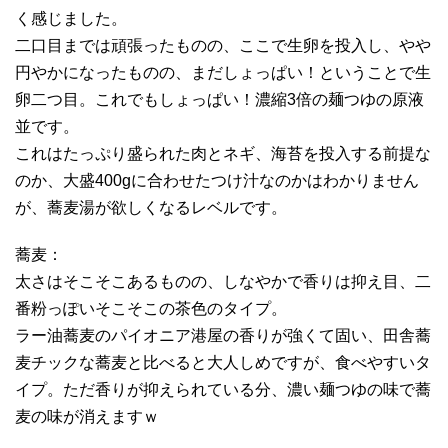
く感じました。
二口目までは頑張ったものの、ここで生卵を投入し、やや
円やかになったものの、まだしょっぱい！ということで生
卵二つ目。これでもしょっぱい！濃縮3倍の麺つゆの原液
並です。
これはたっぷり盛られた肉とネギ、海苔を投入する前提な
のか、大盛400gに合わせたつけ汁なのかはわかりません
が、蕎麦湯が欲しくなるレベルです。
蕎麦：
太さはそこそこあるものの、しなやかで香りは抑え目、二
番粉っぽいそこそこの茶色のタイプ。
ラー油蕎麦のパイオニア港屋の香りが強くて固い、田舎蕎
麦チックな蕎麦と比べると大人しめですが、食べやすいタ
イプ。ただ香りが抑えられている分、濃い麺つゆの味で蕎
麦の味が消えますｗ