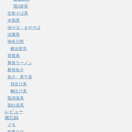
環2家系
支那そば系
水鶏系
油そば・まぜそば
淡麗系
神奈川県
横須賀市
背脂系
豚骨ラーメン
豚骨魚介
魚介・煮干系
貝出汁系
鯛出汁系
鶏清湯系
鶏白湯系
レビュー
備忘録
メモ
作業ログ