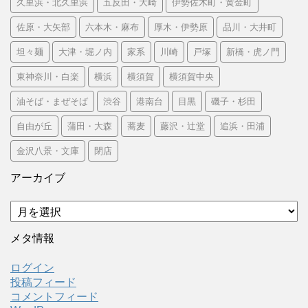
久里浜・北久里浜
五反田・大崎
伊勢佐木町・黄金町
佐原・大矢部
六本木・麻布
厚木・伊勢原
品川・大井町
坦々麺
大津・堀ノ内
家系
川崎
戸塚
新橋・虎ノ門
東神奈川・白楽
横浜
横須賀
横須賀中央
油そば・まぜそば
渋谷
港南台
目黒
磯子・杉田
自由が丘
蒲田・大森
蕎麦
藤沢・辻堂
追浜・田浦
金沢八景・文庫
閉店
アーカイブ
ア
ー
カ
メタ情報
イ
ブ
ログイン
投稿フィード
コメントフィード