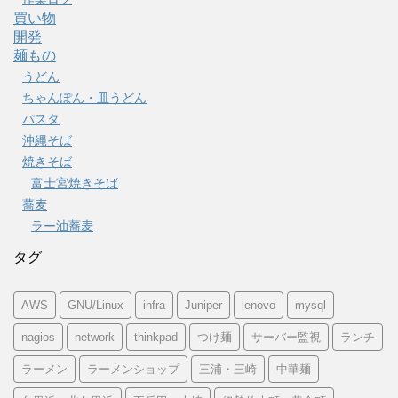
買い物
開発
麺もの
うどん
ちゃんぽん・皿うどん
パスタ
沖縄そば
焼きそば
富士宮焼きそば
蕎麦
ラー油蕎麦
タグ
AWS
GNU/Linux
infra
Juniper
lenovo
mysql
nagios
network
thinkpad
つけ麺
サーバー監視
ランチ
ラーメン
ラーメンショップ
三浦・三崎
中華麺