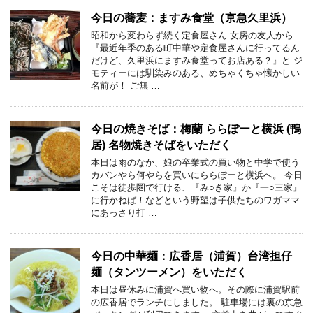
今日の蕎麦：ますみ食堂（京急久里浜）
昭和から変わらず続く定食屋さん 女房の友人から
『最近年季のある町中華や定食屋さんに行ってるん
だけど、久里浜にますみ食堂ってお店ある？』と ジ
モティーには馴染みのある、めちゃくちゃ懐かしい
名前が！ ご無 …
今日の焼きそば：梅蘭 ららぽーと横浜 (鴨
居) 名物焼きそばをいただく
本日は雨のなか、娘の卒業式の買い物と中学で使う
カバンやら何やらを買いにららぽーと横浜へ。 今日
こそは徒歩圏で行ける、『み○き家』か『一○三家』
に行かねば！などという野望は子供たちのワガママ
にあっさり打 …
今日の中華麺：広香居（浦賀）台湾担仔
麺（タンツーメン）をいただく
本日は昼休みに浦賀へ買い物へ。その際に浦賀駅前
の広香居でランチにしました。 駐車場には裏の京急