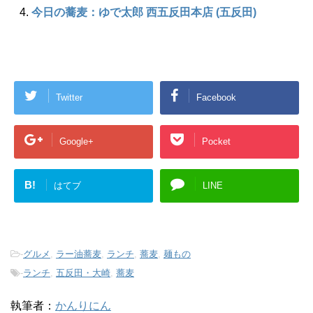
今日の蕎麦：ゆで太郎 西五反田本店 (五反田)
Twitter
Facebook
Google+
Pocket
B!
はてブ
LINE
-
グルメ
,
ラー油蕎麦
,
ランチ
,
蕎麦
,
麺もの
-
ランチ
,
五反田・大崎
,
蕎麦
執筆者：
かんりにん