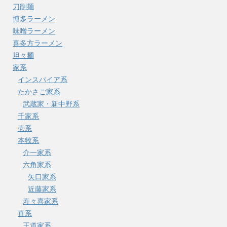
刀削麺
博多ラーメン
味噌ラーメン
喜多方ラーメン
坦々麺
家系
インスパイア系
たかさご家系
武蔵家・新中野系
千家系
壱系
本牧系
介一家系
六角家系
矢口家系
近藤家系
寿々喜家系
直系
王道家系