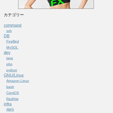
カテゴリー
command
ssh
DB
FireBird
MySQL
dev
java
php
python
GNU/Linux
Amazon Linux
bash
CentOS
RedHat
infra
AWS