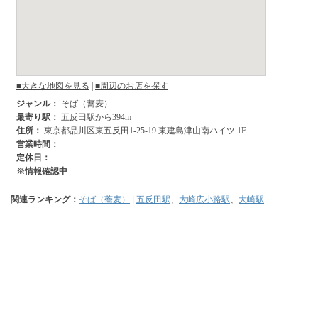
関連ランキング：
そば（蕎麦）
|
五反田駅
、
大崎広小路駅
、
大崎駅