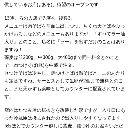
供しているお店はある)、待望のオープンです
13時ころの入店で先客4、後客3。
メニューは肉そばを前面に出しつつ、ちくわ天そばやぶっ
かけおろしなどのメニューもありますが、『すべてラー油
入り』とのこと。店名に『ラー』を出すだけのことはあり
ますね！
蕎麦は並200g、中300g、大400gまで同一料金とのこと
で、肉つけそば(豚)を中盛で注文。
豚つけそばは冷やし、鶏つけそばは温そばと、このあたり
も定番ですね。サービスとして生卵が2個まで無料とのこ
と。また天かすも薬味としてカウンターに配置されていま
す。
店内はたつみ屋の居抜きを改装した形ですが、入り口にあ
った冷蔵庫は撤去されたので出入りしやすくなってます。
5分ほどでカウンター越しに蕎麦、麺つゆのお盆をいただ