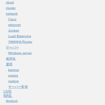
cloud
cluster
network
Cisco
ethernet
Juniper
Load Balancing
YAMAHA Router
サーバー
Windows server
仮想化
運用
backup
nagios
restore
サーバー監視
LIVE
MAIL
dovecot