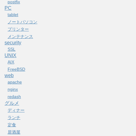
postfix
PC
tablet
ノートパソコン
プリンター
メンテナンス
security
SSL
UNIX
AIX
FreeBSD
web
apache
nginx
redash
グルメ
ディナー
ランチ
定食
居酒屋