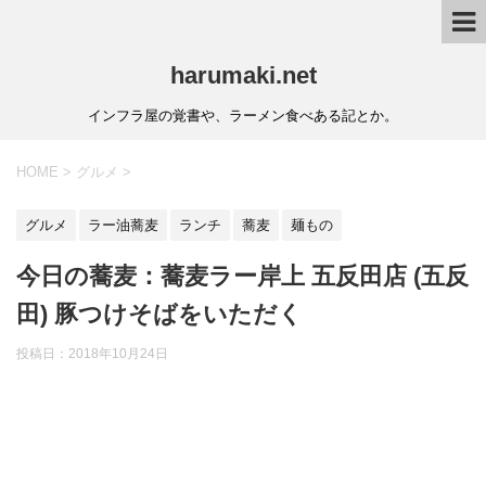
harumaki.net
インフラ屋の覚書や、ラーメン食べある記とか。
HOME
>
グルメ
>
グルメ
ラー油蕎麦
ランチ
蕎麦
麺もの
今日の蕎麦：蕎麦ラー岸上 五反田店 (五反
田) 豚つけそばをいただく
投稿日：2018年10月24日