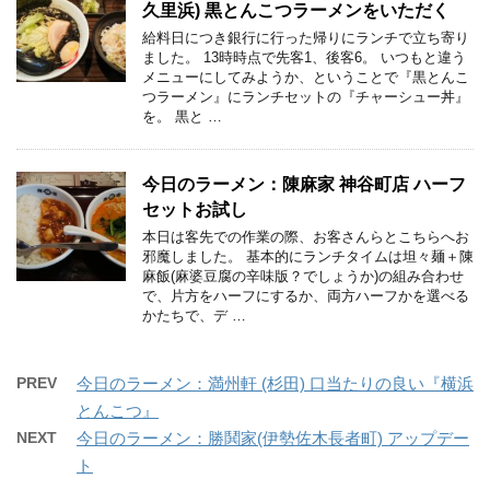
久里浜) 黒とんこつラーメンをいただく
給料日につき銀行に行った帰りにランチで立ち寄り
ました。 13時時点で先客1、後客6。 いつもと違う
メニューにしてみようか、ということで『黒とんこ
つラーメン』にランチセットの『チャーシュー丼』
を。 黒と …
今日のラーメン：陳麻家 神谷町店 ハーフ
セットお試し
本日は客先での作業の際、お客さんらとこちらへお
邪魔しました。 基本的にランチタイムは坦々麺＋陳
麻飯(麻婆豆腐の辛味版？でしょうか)の組み合わせ
で、片方をハーフにするか、両方ハーフかを選べる
かたちで、デ …
PREV
今日のラーメン：満州軒 (杉田) 口当たりの良い『横浜
とんこつ』
NEXT
今日のラーメン：勝鬨家(伊勢佐木長者町) アップデー
ト