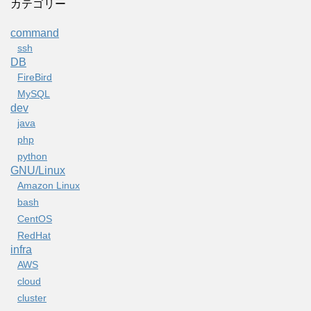
カテゴリー
command
ssh
DB
FireBird
MySQL
dev
java
php
python
GNU/Linux
Amazon Linux
bash
CentOS
RedHat
infra
AWS
cloud
cluster