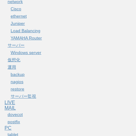
network
Cisco
ethernet
Juniper
Load Balancing
YAMAHA Router
サーバー
Windows server
仮想化
運用
backup
nagios
restore
サーバー監視
LIVE
MAIL
dovecot
postfix
PC
tablet