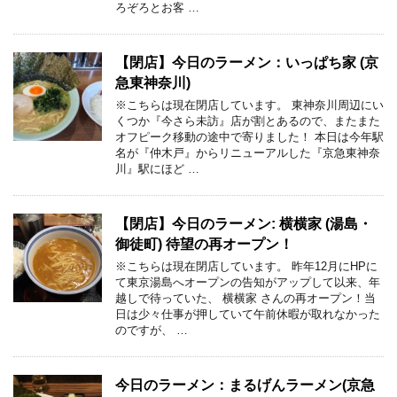
ろぞろとお客 …
【閉店】今日のラーメン：いっぱち家 (京
急東神奈川)
※こちらは現在閉店しています。 東神奈川周辺にい
くつか『今さら未訪』店が割とあるので、またまた
オフピーク移動の途中で寄りました！ 本日は今年駅
名が『仲木戸』からリニューアルした『京急東神奈
川』駅にほど …
【閉店】今日のラーメン: 横横家 (湯島・
御徒町) 待望の再オープン！
※こちらは現在閉店しています。 昨年12月にHPに
て東京湯島へオープンの告知がアップして以来、年
越しで待っていた、 横横家 さんの再オープン！当
日は少々仕事が押していて午前休暇が取れなかった
のですが、 …
今日のラーメン：まるげんラーメン(京急