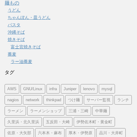
麺もの
うどん
ちゃんぽん・皿うどん
パスタ
沖縄そば
焼きそば
富士宮焼きそば
蕎麦
ラー油蕎麦
タグ
AWS
GNU/Linux
infra
Juniper
lenovo
mysql
nagios
network
thinkpad
つけ麺
サーバー監視
ランチ
ラーメン
ラーメンショップ
三浦・三崎
中華麺
久里浜・北久里浜
五反田・大崎
伊勢佐木町・黄金町
佐原・大矢部
六本木・麻布
厚木・伊勢原
品川・大井町