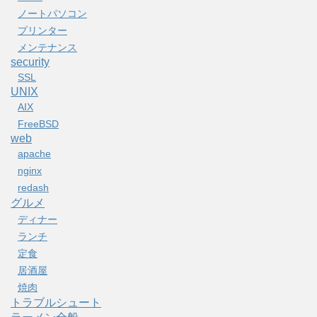
ノートパソコン
プリンター
メンテナンス
security
SSL
UNIX
AIX
FreeBSD
web
apache
nginx
redash
グルメ
ディナー
ランチ
定食
居酒屋
焼肉
トラブルシュート