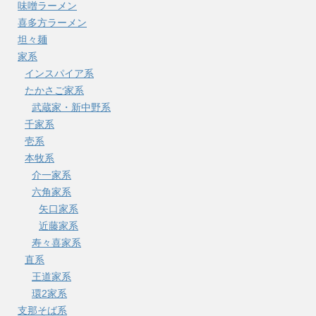
味噌ラーメン
喜多方ラーメン
坦々麺
家系
インスパイア系
たかさご家系
武蔵家・新中野系
千家系
壱系
本牧系
介一家系
六角家系
矢口家系
近藤家系
寿々喜家系
直系
王道家系
環2家系
支那そば系