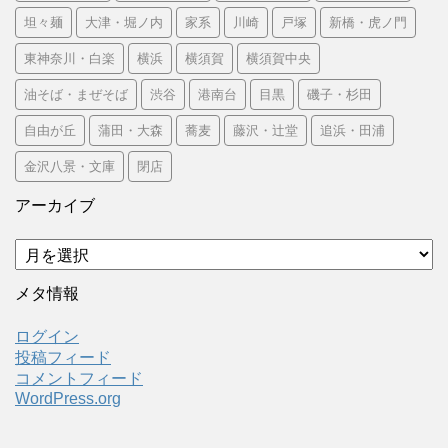
坦々麺
大津・堀ノ内
家系
川崎
戸塚
新橋・虎ノ門
東神奈川・白楽
横浜
横須賀
横須賀中央
油そば・まぜそば
渋谷
港南台
目黒
磯子・杉田
自由が丘
蒲田・大森
蕎麦
藤沢・辻堂
追浜・田浦
金沢八景・文庫
閉店
アーカイブ
ア
ー
カ
メタ情報
イ
ブ
ログイン
投稿フィード
コメントフィード
WordPress.org