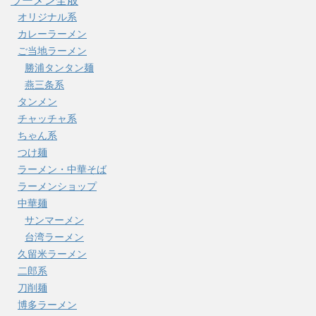
ラーメン全般
オリジナル系
カレーラーメン
ご当地ラーメン
勝浦タンタン麺
燕三条系
タンメン
チャッチャ系
ちゃん系
つけ麺
ラーメン・中華そば
ラーメンショップ
中華麺
サンマーメン
台湾ラーメン
久留米ラーメン
二郎系
刀削麺
博多ラーメン