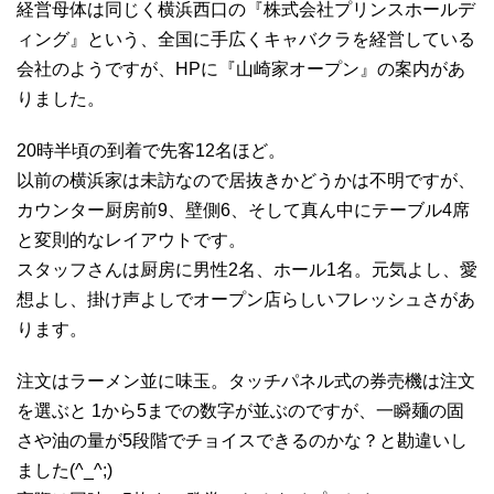
経営母体は同じく横浜西口の『株式会社プリンスホールデ
ィング』という、全国に手広くキャバクラを経営している
会社のようですが、HPに『山崎家オープン』の案内があ
りました。
20時半頃の到着で先客12名ほど。
以前の横浜家は未訪なので居抜きかどうかは不明ですが、
カウンター厨房前9、壁側6、そして真ん中にテーブル4席
と変則的なレイアウトです。
スタッフさんは厨房に男性2名、ホール1名。元気よし、愛
想よし、掛け声よしでオープン店らしいフレッシュさがあ
ります。
注文はラーメン並に味玉。タッチパネル式の券売機は注文
を選ぶと 1から5までの数字が並ぶのですが、一瞬麺の固
さや油の量が5段階でチョイスできるのかな？と勘違いし
ました(^_^;)