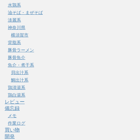
水鶏系
油そば・まぜそば
淡麗系
神奈川県
横須賀市
背脂系
豚骨ラーメン
豚骨魚介
魚介・煮干系
貝出汁系
鯛出汁系
鶏清湯系
鶏白湯系
レビュー
備忘録
メモ
作業ログ
買い物
開発