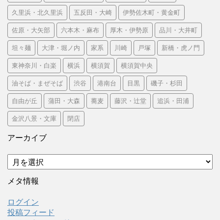
久里浜・北久里浜
五反田・大崎
伊勢佐木町・黄金町
佐原・大矢部
六本木・麻布
厚木・伊勢原
品川・大井町
坦々麺
大津・堀ノ内
家系
川崎
戸塚
新橋・虎ノ門
東神奈川・白楽
横浜
横須賀
横須賀中央
油そば・まぜそば
渋谷
港南台
目黒
磯子・杉田
自由が丘
蒲田・大森
蕎麦
藤沢・辻堂
追浜・田浦
金沢八景・文庫
閉店
アーカイブ
ア
ー
カ
メタ情報
イ
ブ
ログイン
投稿フィード