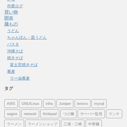
作業ログ
買い物
開発
麺もの
うどん
ちゃんぽん・皿うどん
パスタ
沖縄そば
焼きそば
富士宮焼きそば
蕎麦
ラー油蕎麦
タグ
AWS
GNU/Linux
infra
Juniper
lenovo
mysql
nagios
network
thinkpad
つけ麺
サーバー監視
ランチ
ラーメン
ラーメンショップ
三浦・三崎
中華麺