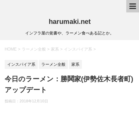
harumaki.net
インフラ屋の覚書や、ラーメン食べある記とか。
HOME
>
ラーメン全般
>
家系
>
インスパイア系
>
インスパイア系
ラーメン全般
家系
今日のラーメン：勝鬨家(伊勢佐木長者町)
アップデート
投稿日：2018年12月10日