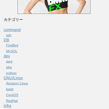
カテゴリー
command
ssh
DB
FireBird
MySQL
dev
java
php
python
GNU/Linux
Amazon Linux
bash
CentOS
RedHat
infra