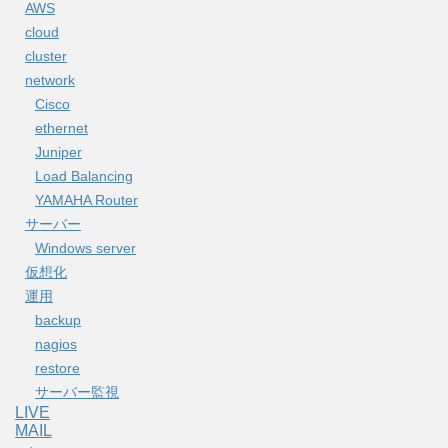
AWS
cloud
cluster
network
Cisco
ethernet
Juniper
Load Balancing
YAMAHA Router
サーバー
Windows server
仮想化
運用
backup
nagios
restore
サーバー監視
LIVE
MAIL