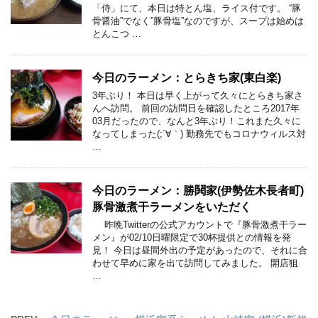
「侍」にて、本日は特とん塩、ライス付です。 “豚
骨醤油”でなく”豚骨塩”なのですが、スープは始めは
とんこつ …
今日のラーメン：とらきち家(東白楽)
3年ぶり！ 本日は早く上がって久々にとらきち家さ
んへ訪問。 前回の訪問日を確認したところ2017年
03月だったので、なんと3年ぶり！これまた久々に
なってしまった(;´∀｀) 勤務先でもコロナウィルス対
…
今日のラーメン：勝鬨家(伊勢佐木長者町)
豚骨激煮干ラーメンをいただく
昨晩Twitterの公式アカウントで『豚骨激煮干ラー
メン』が02/10日曜限定で30杯提供との情報を発
見！ 今日は昼間外出の予定があったので、それに合
わせて早めに家を出て訪問してみました。 開店狙
…