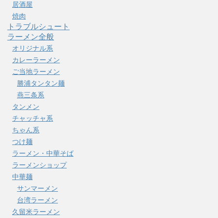
居酒屋
焼肉
トラブルシュート
ラーメン全般
オリジナル系
カレーラーメン
ご当地ラーメン
勝浦タンタン麺
燕三条系
タンメン
チャッチャ系
ちゃん系
つけ麺
ラーメン・中華そば
ラーメンショップ
中華麺
サンマーメン
台湾ラーメン
久留米ラーメン