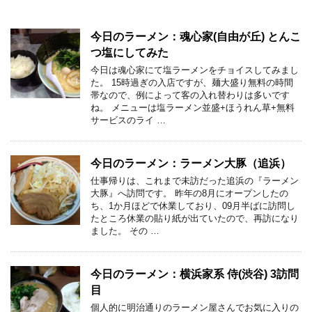
今日のラーメン：魂心家(自由が丘) とんこ
つ塩にしてみた
今日は魂心家にて塩ラーメンをチョイスしてみまし
た。 15時過ぎの入店ですが、麺大盛り無料の時間
帯なので、例によって客の入れ替わりは多いです
ね。 メニューは塩ラーメン並盛+ほうれん草+無料
サービスのライ …
今日のラーメン：ラーメン大豚（追浜）
仕事帰りは、これまで未訪だった追浜の『ラーメン
大豚』へ訪問です。 昨年の8月にオープンしたの
ち、1か月ほどで休業しており、09月半ばに訪問し
たところ休業の貼り紙が出ていたので、再訪になり
ました。 その …
今日のラーメン：横浜家系 侍(渋谷) 3訪問
目
個人的に明治通りのラーメン屋さんでお気に入りの