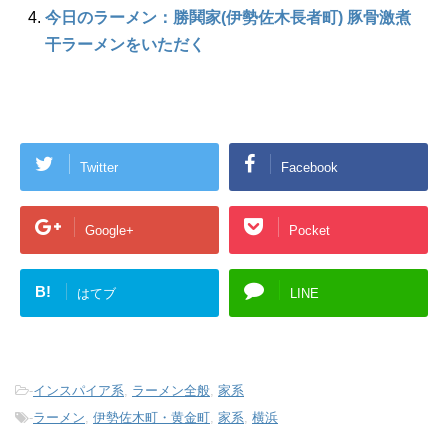
今日のラーメン：勝鬨家(伊勢佐木長者町) 豚骨激煮
干ラーメンをいただく
Twitter
Facebook
Google+
Pocket
B!
はてブ
LINE
-
インスパイア系
,
ラーメン全般
,
家系
-
ラーメン
,
伊勢佐木町・黄金町
,
家系
,
横浜