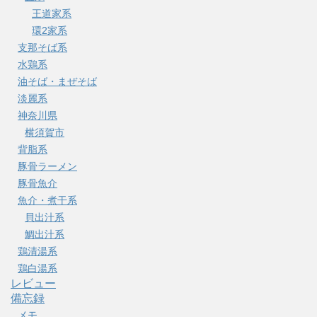
王道家系
環2家系
支那そば系
水鶏系
油そば・まぜそば
淡麗系
神奈川県
横須賀市
背脂系
豚骨ラーメン
豚骨魚介
魚介・煮干系
貝出汁系
鯛出汁系
鶏清湯系
鶏白湯系
レビュー
備忘録
メモ