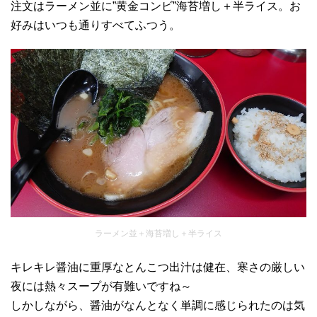
注文はラーメン並に”黄金コンビ”海苔増し＋半ライス。お
好みはいつも通りすべてふつう。
ラーメン並＋海苔増し＋半ライス
キレキレ醤油に重厚なとんこつ出汁は健在、寒さの厳しい
夜には熱々スープが有難いですね～
しかしながら、醤油がなんとなく単調に感じられたのは気