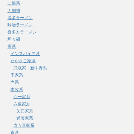
二郎系
刀削麺
博多ラーメン
味噌ラーメン
喜多方ラーメン
坦々麺
家系
インスパイア系
たかさご家系
武蔵家・新中野系
千家系
壱系
本牧系
介一家系
六角家系
矢口家系
近藤家系
寿々喜家系
直系