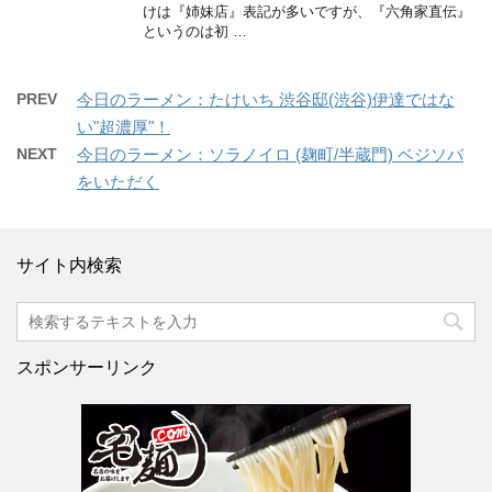
けは『姉妹店』表記が多いですが、『六角家直伝』
というのは初 …
PREV
今日のラーメン：たけいち 渋谷邸(渋谷)伊達ではな
い"超濃厚"！
NEXT
今日のラーメン：ソラノイロ (麹町/半蔵門) ベジソバ
をいただく
サイト内検索
スポンサーリンク