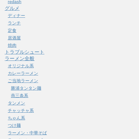
redash
グルメ
ディナー
ランチ
定食
居酒屋
焼肉
トラブルシュート
ラーメン全般
オリジナル系
カレーラーメン
ご当地ラーメン
勝浦タンタン麺
燕三条系
タンメン
チャッチャ系
ちゃん系
つけ麺
ラーメン・中華そば