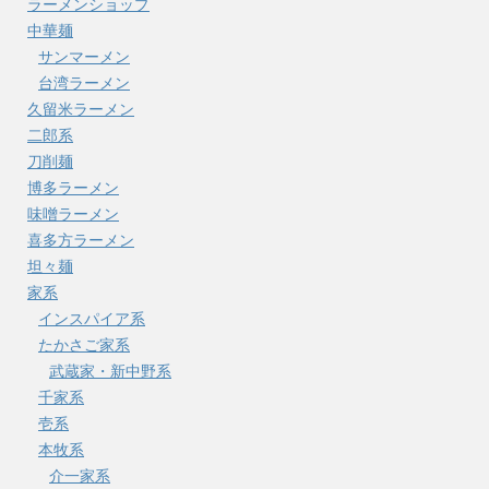
ラーメンショップ
中華麺
サンマーメン
台湾ラーメン
久留米ラーメン
二郎系
刀削麺
博多ラーメン
味噌ラーメン
喜多方ラーメン
坦々麺
家系
インスパイア系
たかさご家系
武蔵家・新中野系
千家系
壱系
本牧系
介一家系