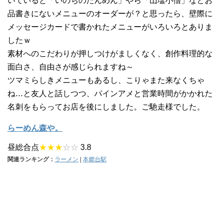
いていると「いのちのたんめん」やら「山塩小僧」などお
品書きにないメニューのオーダーが？と思ったら、壁際に
メッセージカードで書かれたメニューがいろいろとありま
したｗ
素材へのこだわりが押しつけがましくなく、創作料理的な
面白さ、自由さが感じられますね～
ツマミらしきメニューもあるし、こりゃまた来なくちゃ
ね…と友人と話しつつ、パインアメと営業時間がかかれた
名刺をもらってお店を後にしました。ご馳走様でした。
らーめん森や。
昼総合点
★★★
☆☆
3.8
関連ランキング：
ラーメン
|
本郷台駅