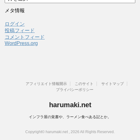
ー
カ
メタ情報
イ
ブ
ログイン
投稿フィード
コメントフィード
WordPress.org
アフィリエイト情報開示
このサイト
サイトマップ
プライバシーポリシー
harumaki.net
インフラ屋の覚書や、ラーメン食べある記とか。
Copyright© harumaki.net , 2026 All Rights Reserved.