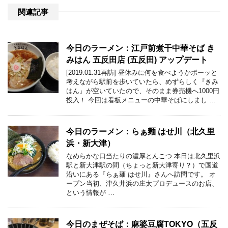
関連記事
今日のラーメン：江戸前煮干中華そば き
みはん 五反田店 (五反田) アップデート
[2019.01.31再訪] 昼休みに何を食べようかボーッと
考えながら駅前を歩いていたら、めずらしく『きみ
はん』が空いていたので、そのまま券売機へ1000円
投入！ 今回は看板メニューの中華そばにしまし …
今日のラーメン：らぁ麺 はせ川（北久里
浜・新大津）
なめらかな口当たりの濃厚とんこつ 本日は北久里浜
駅と新大津駅の間（ちょっと新大津寄り？）で国道
沿いにある『らぁ麺 はせ川』さんへ訪問です。 オ
ープン当初、津久井浜の庄太プロデュースのお店、
という情報が …
今日のまぜそば：麻婆豆腐TOKYO（五反