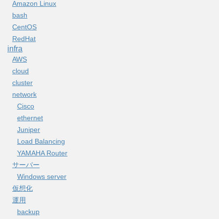
Amazon Linux
bash
CentOS
RedHat
infra
AWS
cloud
cluster
network
Cisco
ethernet
Juniper
Load Balancing
YAMAHA Router
サーバー
Windows server
仮想化
運用
backup