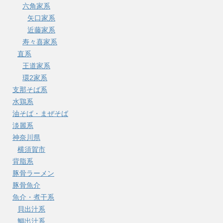
六角家系
矢口家系
近藤家系
寿々喜家系
直系
王道家系
環2家系
支那そば系
水鶏系
油そば・まぜそば
淡麗系
神奈川県
横須賀市
背脂系
豚骨ラーメン
豚骨魚介
魚介・煮干系
貝出汁系
鯛出汁系