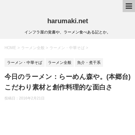
harumaki.net
インフラ屋の覚書や、ラーメン食べある記とか。
HOME
>
ラーメン全般
>
ラーメン・中華そば
>
ラーメン・中華そば
ラーメン全般
魚介・煮干系
今日のラーメン：らーめん森や。(本郷台)
こだわり素材と創作料理的な面白さ
投稿日：2016年2月21日