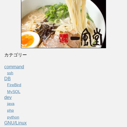
カテゴリー
command
ssh
DB
FireBird
MySQL
dev
java
php
python
GNU/Linux