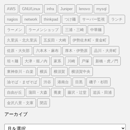
AWS
GNU/Linux
infra
Juniper
lenovo
mysql
nagios
network
thinkpad
つけ麺
サーバー監視
ランチ
ラーメン
ラーメンショップ
三浦・三崎
中華麺
久里浜・北久里浜
五反田・大崎
伊勢佐木町・黄金町
佐原・大矢部
六本木・麻布
厚木・伊勢原
品川・大井町
坦々麺
大津・堀ノ内
家系
川崎
戸塚
新橋・虎ノ門
東神奈川・白楽
横浜
横須賀
横須賀中央
油そば・まぜそば
渋谷
港南台
目黒
磯子・杉田
自由が丘
蒲田・大森
蕎麦
藤沢・辻堂
追浜・田浦
金沢八景・文庫
閉店
アーカイブ
ア