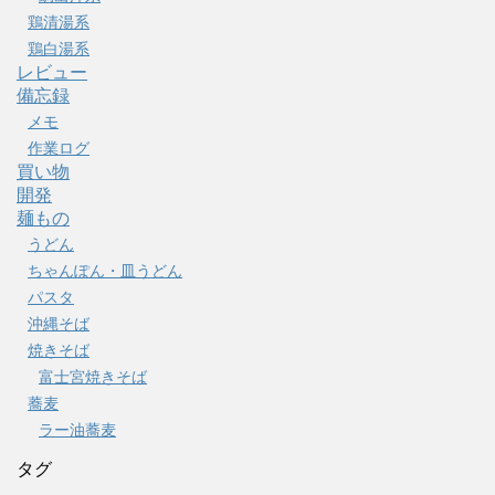
鶏清湯系
鶏白湯系
レビュー
備忘録
メモ
作業ログ
買い物
開発
麺もの
うどん
ちゃんぽん・皿うどん
パスタ
沖縄そば
焼きそば
富士宮焼きそば
蕎麦
ラー油蕎麦
タグ