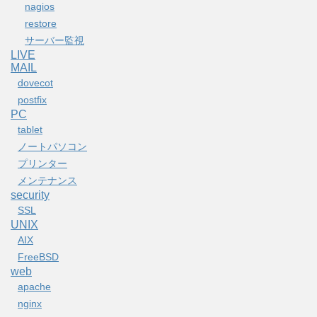
nagios
restore
サーバー監視
LIVE
MAIL
dovecot
postfix
PC
tablet
ノートパソコン
プリンター
メンテナンス
security
SSL
UNIX
AIX
FreeBSD
web
apache
nginx