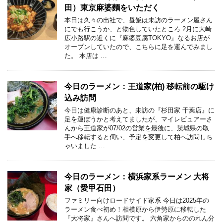
田）東京麻婆麵をいただく
本日は久々の出社で、昼飯は未訪のラーメン屋さん
にでも行こうか、と物色していたところ 2月に大崎
広小路駅の近くに『麻婆豆腐TOKYO』なるお店が
オープンしていたので、こちらに足を運んでみまし
た。 本店は …
今日のラーメン：王道家(柏) 移転前の駆け
込み訪問
今日は健康診断のあと、未訪の『杉田家 千葉店』に
足を運ぼうかと考えてましたが、マイレビュアーさ
んから王道家が07/02の営業を最後に、茨城県の取
手へ移転すると伺い、予定を変更して柏へ訪問しち
ゃいました …
今日のラーメン：横浜家系ラーメン 大将
家（愛甲石田）
ファミリー向けロードサイド家系 今日は2025年の
ラーメン食べ初め！相模原から伊勢原に移転した
『大将家』さんへ訪問です。 六角家からののれん分