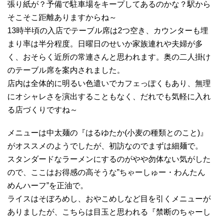
張り紙が？予備で駐車場をキープしてあるのかな？駅から
そこそこ距離ありますからね～
13時半頃の入店でテーブル席は2つ空き、カウンターも埋
まり率は半分程度。日曜日のせいか家族連れや夫婦が多
く、おそらく近所の常連さんと思われます。奥の二人掛け
のテーブル席を案内されました。
店内は全体的に明るい色遣いでカフェっぽくもあり、無理
にオシャレさを演出することもなく、だれでも気軽に入れ
る店づくりですね～
メニューは中太麺の『はるゆたか(小麦の種類とのこと)』
がオススメのようでしたが、初訪なのでまずは細麺で。
スタンダードなラーメンにするのがやや勿体ない気がした
ので、ここはお得感の高そうな”ちゃーしゅー・わんたん
めんハーフ”を正油で。
ライスはそぼろめし、おやこめしなど目を引くメニューが
ありましたが、こちらは目玉と思われる『禁断のちゃーし