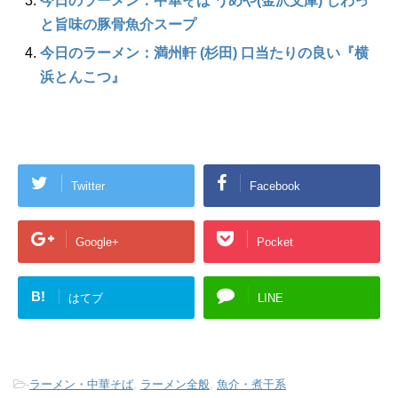
今日のラーメン：中華そば うめや(金沢文庫) じわっ
と旨味の豚骨魚介スープ
今日のラーメン：満州軒 (杉田) 口当たりの良い『横
浜とんこつ』
Twitter
Facebook
Google+
Pocket
B!
はてブ
LINE
-
ラーメン・中華そば
,
ラーメン全般
,
魚介・煮干系