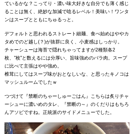
ているかな？こってり・濃い味大好きな自分でも薄く感じ
ることは無く、絶妙な加減で唸るレベル！美味い！ワンタ
ンはスープとともにちゅるっと。
デフォルトと思われるストレート細麺、食べ始めはややカ
タめでのど越し(？)が抜群に良く、小麦感はしっかり。
チャーシューは海苔で隠れちゃってますが2種類各2
枚、”枚”と数えるには分厚い、旨味強めのバラ肉。スープ
に比べて主張はやや強め。
椎茸にしてはスープ味がおとなしいな、と思ったキノコは
マッシュルームでしたｗ
つづけて『禁断のちゃーしゅーごはん』こちらは炙りチャ
ーシューに濃いめのタレ、『禁断の～』のくだりはもちろ
んアソビですね。正統派のサイドメニューでした。