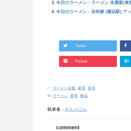
今日のラーメン：ラーメン 末廣家(東横
今日のラーメン：吉村家 (横浜駅) ア
Twitter
B!
Pocket
-
ラーメン全般
,
家系
,
直系
-
ラーメン
,
家系
,
横浜
執筆者：
かんりにん
comment