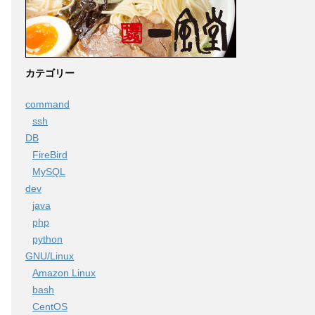
カテゴリー
command
ssh
DB
FireBird
MySQL
dev
java
php
python
GNU/Linux
Amazon Linux
bash
CentOS