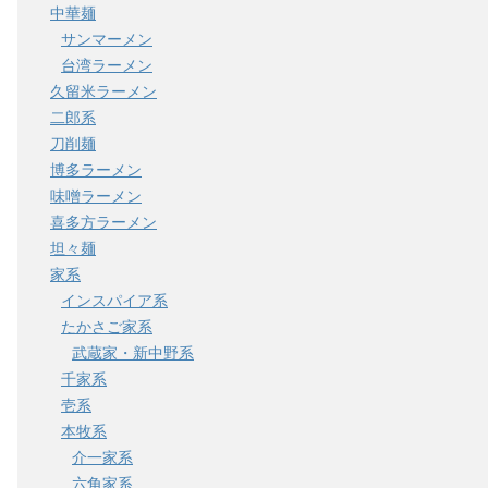
中華麺
サンマーメン
台湾ラーメン
久留米ラーメン
二郎系
刀削麺
博多ラーメン
味噌ラーメン
喜多方ラーメン
坦々麺
家系
インスパイア系
たかさご家系
武蔵家・新中野系
千家系
壱系
本牧系
介一家系
六角家系