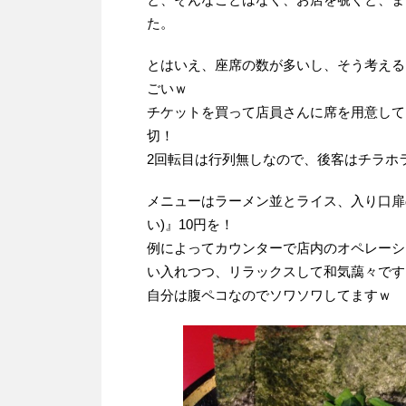
た。
とはいえ、座席の数が多いし、そう考える
ごいｗ
チケットを買って店員さんに席を用意して
切！
2回転目は行列無しなので、後客はチラホ
メニューはラーメン並とライス、入り口扉
い)』10円を！
例によってカウンターで店内のオペレーシ
い入れつつ、リラックスして和気藹々です
自分は腹ペコなのでソワソワしてますｗ