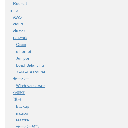
RedHat
infra
AWS
cloud
cluster
network
Cisco
ethernet
Juniper
Load Balancing
YAMAHA Router
サーバー
Windows server
仮想化
運用
backup
nagios
restore
サーバー監視