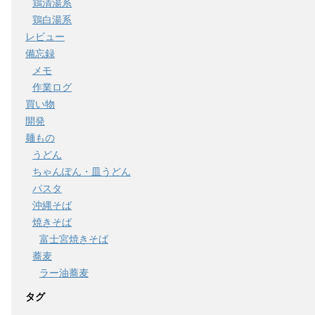
鶏清湯系
鶏白湯系
レビュー
備忘録
メモ
作業ログ
買い物
開発
麺もの
うどん
ちゃんぽん・皿うどん
パスタ
沖縄そば
焼きそば
富士宮焼きそば
蕎麦
ラー油蕎麦
タグ