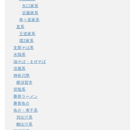
矢口家系
近藤家系
寿々喜家系
直系
王道家系
環2家系
支那そば系
水鶏系
油そば・まぜそば
淡麗系
神奈川県
横須賀市
背脂系
豚骨ラーメン
豚骨魚介
魚介・煮干系
貝出汁系
鯛出汁系