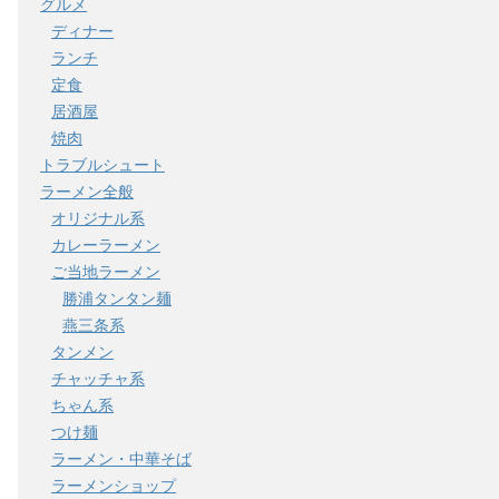
グルメ
ディナー
ランチ
定食
居酒屋
焼肉
トラブルシュート
ラーメン全般
オリジナル系
カレーラーメン
ご当地ラーメン
勝浦タンタン麺
燕三条系
タンメン
チャッチャ系
ちゃん系
つけ麺
ラーメン・中華そば
ラーメンショップ