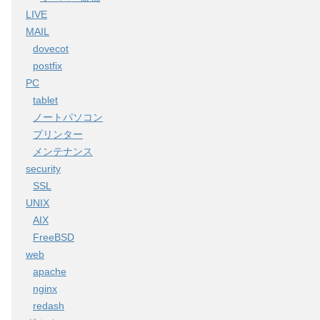
LIVE
MAIL
dovecot
postfix
PC
tablet
ノートパソコン
プリンター
メンテナンス
security
SSL
UNIX
AIX
FreeBSD
web
apache
nginx
redash