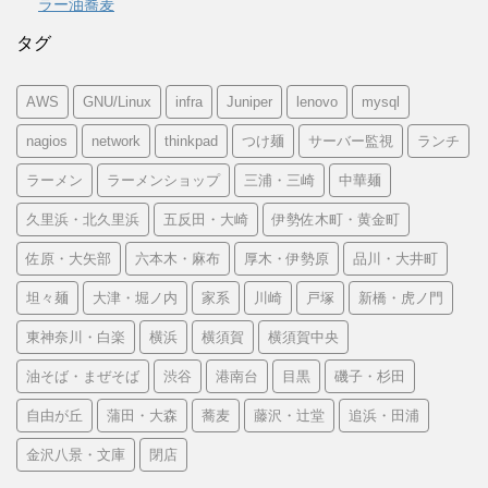
ラー油蕎麦
タグ
AWS
GNU/Linux
infra
Juniper
lenovo
mysql
nagios
network
thinkpad
つけ麺
サーバー監視
ランチ
ラーメン
ラーメンショップ
三浦・三崎
中華麺
久里浜・北久里浜
五反田・大崎
伊勢佐木町・黄金町
佐原・大矢部
六本木・麻布
厚木・伊勢原
品川・大井町
坦々麺
大津・堀ノ内
家系
川崎
戸塚
新橋・虎ノ門
東神奈川・白楽
横浜
横須賀
横須賀中央
油そば・まぜそば
渋谷
港南台
目黒
磯子・杉田
自由が丘
蒲田・大森
蕎麦
藤沢・辻堂
追浜・田浦
金沢八景・文庫
閉店