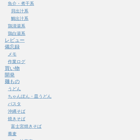
魚介・煮干系
貝出汁系
鯛出汁系
鶏清湯系
鶏白湯系
レビュー
備忘録
メモ
作業ログ
買い物
開発
麺もの
うどん
ちゃんぽん・皿うどん
パスタ
沖縄そば
焼きそば
富士宮焼きそば
蕎麦