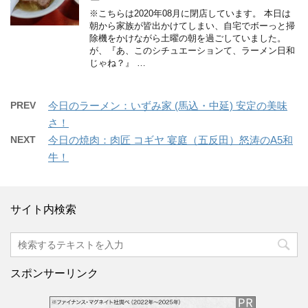
※こちらは2020年08月に閉店しています。 本日は
朝から家族が皆出かけてしまい、自宅でボーっと掃
除機をかけながら土曜の朝を過ごしていました。
が、『あ、このシチュエーションて、ラーメン日和
じゃね？』 …
PREV
今日のラーメン：いずみ家 (馬込・中延) 安定の美味
さ！
NEXT
今日の焼肉：肉匠 コギヤ 宴庭（五反田）怒涛のA5和
牛！
サイト内検索
スポンサーリンク