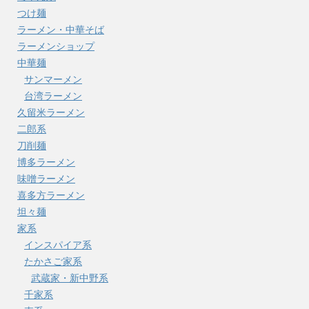
つけ麺
ラーメン・中華そば
ラーメンショップ
中華麺
サンマーメン
台湾ラーメン
久留米ラーメン
二郎系
刀削麺
博多ラーメン
味噌ラーメン
喜多方ラーメン
坦々麺
家系
インスパイア系
たかさご家系
武蔵家・新中野系
千家系