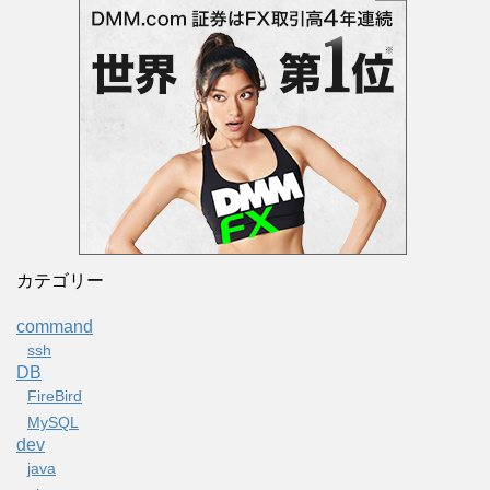
カテゴリー
command
ssh
DB
FireBird
MySQL
dev
java