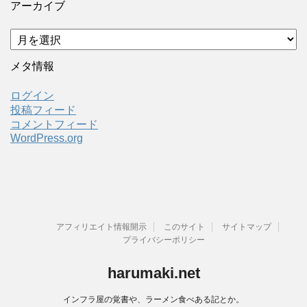
アーカイブ
ア
ー
カ
メタ情報
イ
ブ
ログイン
投稿フィード
コメントフィード
WordPress.org
アフィリエイト情報開示
このサイト
サイトマップ
プライバシーポリシー
harumaki.net
インフラ屋の覚書や、ラーメン食べある記とか。