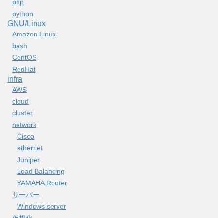
php
python
GNU/Linux
Amazon Linux
bash
CentOS
RedHat
infra
AWS
cloud
cluster
network
Cisco
ethernet
Juniper
Load Balancing
YAMAHA Router
サーバー
Windows server