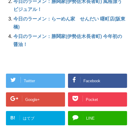
今日のラーメン：勝鬨家(伊勢佐木長者町) 風格漂う
ビジュアル！
今日のラーメン：らーめん家 せんだい 曙町店(阪東
橋)
今日のラーメン：勝鬨家(伊勢佐木長者町) 今年初の
醤油！
Twitter
Facebook
Google+
Pocket
B!
はてブ
LINE