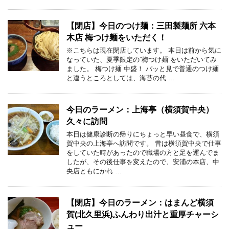
【閉店】今日のつけ麺：三田製麺所 六本
木店 梅つけ麺をいただく！
※こちらは現在閉店しています。 本日は前から気に
なっていた、夏季限定の”梅つけ麺”をいただいてみ
ました。 梅つけ麺 中盛！ パッと見で普通のつけ麺
と違うところとしては、海苔の代 …
今日のラーメン：上海亭（横須賀中央）
久々に訪問
本日は健康診断の帰りにちょっと早い昼食で、横須
賀中央の上海亭へ訪問です。 昔は横須賀中央で仕事
をしていた時があったので職場の方と足を運んでま
したが、その後仕事を変えたので、安浦の本店、中
央店ともにかれ …
【閉店】今日のラーメン：はまんど横須
賀(北久里浜)ふんわり出汁と重厚チャーシ
ュー