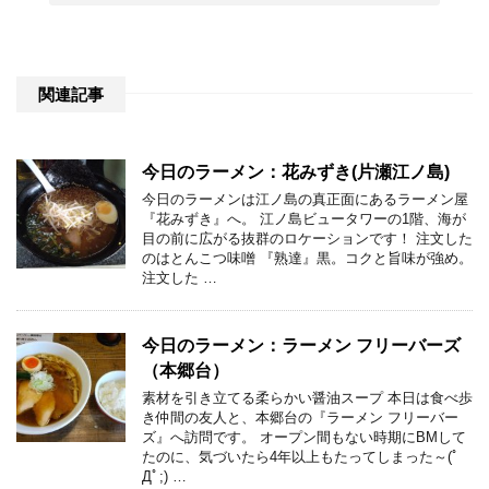
関連記事
今日のラーメン：花みずき(片瀬江ノ島)
今日のラーメンは江ノ島の真正面にあるラーメン屋
『花みずき』へ。 江ノ島ビュータワーの1階、海が
目の前に広がる抜群のロケーションです！ 注文した
のはとんこつ味噌 『熟達』黒。コクと旨味が強め。
注文した …
今日のラーメン：ラーメン フリーバーズ
（本郷台）
素材を引き立てる柔らかい醤油スープ 本日は食べ歩
き仲間の友人と、本郷台の『ラーメン フリーバー
ズ』へ訪問です。 オープン間もない時期にBMして
たのに、気づいたら4年以上もたってしまった～(ﾟ
Дﾟ;) …