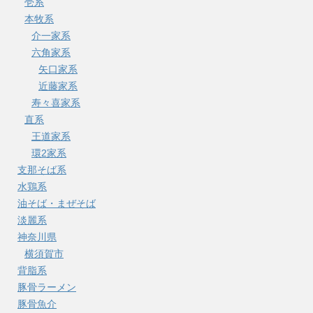
壱系
本牧系
介一家系
六角家系
矢口家系
近藤家系
寿々喜家系
直系
王道家系
環2家系
支那そば系
水鶏系
油そば・まぜそば
淡麗系
神奈川県
横須賀市
背脂系
豚骨ラーメン
豚骨魚介