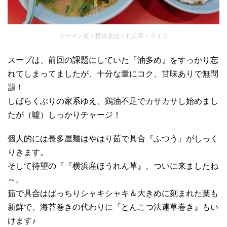
ラーメン並＋横浜産ほうれん草＋ライス
スープは、前回の課題にしていた『油多め』をすっかり忘
れてしまってましたが、十分な量にコク、甘味ありで無問
題！
しばらくぶりの家系ゆえ、鶏油不足でカサカサし始めまし
たが（噓）しっかりチャージ！
個人的には長多屋麺はやはり茹で具合『ふつう』がしっく
りきます。
そして待望の『『横浜産ほうれん草』、ついに来ましたね
～。
茹で具合はばっちりシャキシャキ＆大きめに刻まれた葉も
新鮮で、海苔巻きの代わりに『とんこつ法連草巻き』もい
けます♪