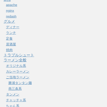
apache
nginx
redash
グルメ
ディナー
ランチ
定食
居酒屋
焼肉
トラブルシュート
ラーメン全般
オリジナル系
カレーラーメン
ご当地ラーメン
勝浦タンタン麺
燕三条系
タンメン
チャッチャ系
ちゃん系