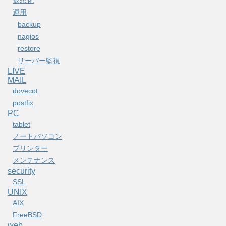
仮想化
運用
backup
nagios
restore
サーバー監視
LIVE
MAIL
dovecot
postfix
PC
tablet
ノートパソコン
プリンター
メンテナンス
security
SSL
UNIX
AIX
FreeBSD
web