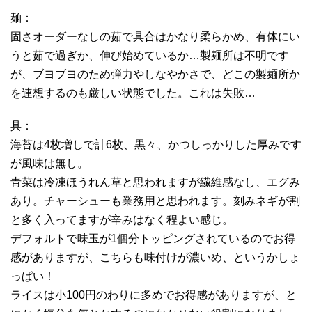
麺：
固さオーダーなしの茹で具合はかなり柔らかめ、有体にい
うと茹で過ぎか、伸び始めているか…製麺所は不明です
が、ブヨブヨのため弾力やしなやかさで、どこの製麺所か
を連想するのも厳しい状態でした。これは失敗…
具：
海苔は4枚増しで計6枚、黒々、かつしっかりした厚みです
が風味は無し。
青菜は冷凍ほうれん草と思われますが繊維感なし、エグみ
あり。チャーシューも業務用と思われます。刻みネギが割
と多く入ってますが辛みはなく程よい感じ。
デフォルトで味玉が1個分トッピングされているのでお得
感がありますが、こちらも味付けが濃いめ、というかしょ
っぱい！
ライスは小100円のわりに多めでお得感がありますが、と