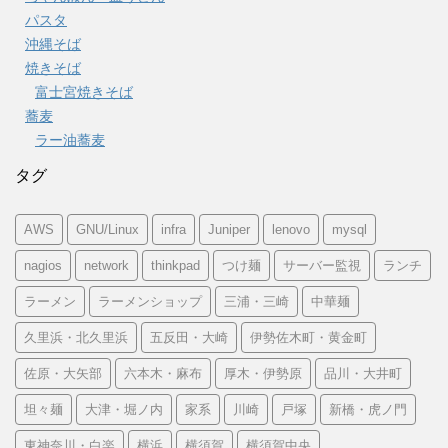
パスタ
沖縄そば
焼きそば
富士宮焼きそば
蕎麦
ラー油蕎麦
タグ
AWS
GNU/Linux
infra
Juniper
lenovo
mysql
nagios
network
thinkpad
つけ麺
サーバー監視
ランチ
ラーメン
ラーメンショップ
三浦・三崎
中華麺
久里浜・北久里浜
五反田・大崎
伊勢佐木町・黄金町
佐原・大矢部
六本木・麻布
厚木・伊勢原
品川・大井町
坦々麺
大津・堀ノ内
家系
川崎
戸塚
新橋・虎ノ門
東神奈川・白楽
横浜
横須賀
横須賀中央