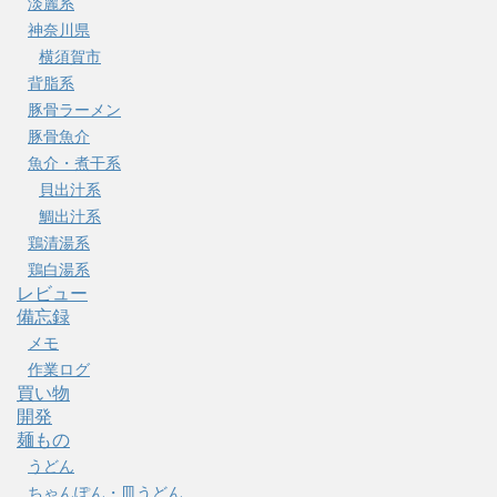
淡麗系
神奈川県
横須賀市
背脂系
豚骨ラーメン
豚骨魚介
魚介・煮干系
貝出汁系
鯛出汁系
鶏清湯系
鶏白湯系
レビュー
備忘録
メモ
作業ログ
買い物
開発
麺もの
うどん
ちゃんぽん・皿うどん