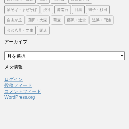
油そば・まぜそば
渋谷
港南台
目黒
磯子・杉田
自由が丘
蒲田・大森
蕎麦
藤沢・辻堂
追浜・田浦
金沢八景・文庫
閉店
アーカイブ
ア
ー
カ
メタ情報
イ
ブ
ログイン
投稿フィード
コメントフィード
WordPress.org