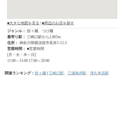
関連ランキング：
担々麺
|
三崎口駅
、
三浦海岸駅
、
津久井浜駅