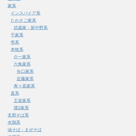
家系
インスパイア系
たかさご家系
武蔵家・新中野系
千家系
壱系
本牧系
介一家系
六角家系
矢口家系
近藤家系
寿々喜家系
直系
王道家系
環2家系
支那そば系
水鶏系
油そば・まぜそば