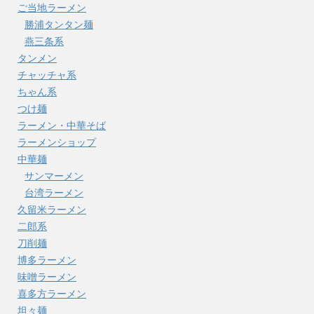
ご当地ラーメン
勝浦タンタン麺
燕三条系
タンメン
チャッチャ系
ちゃん系
つけ麺
ラーメン・中華そば
ラーメンショップ
中華麺
サンマーメン
台湾ラーメン
久留米ラーメン
二郎系
刀削麺
博多ラーメン
味噌ラーメン
喜多方ラーメン
坦々麺