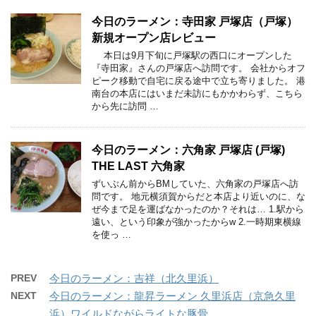
今日のラーメン：寺田家 戸塚店（戸塚）
新規オープン店レビュー
本日は9月下旬に戸塚駅の西口にオープンした
『寺田家』さんの戸塚店へ訪問です。 会社からオフ
ピーク移動で自宅に戻る途中で立ち寄りました。 港
南台の本店にはいまだ未訪にもかかわらず、こちら
から先に訪問 …
今日のラーメン：六角家 戸塚店 (戸塚)
THE LAST 六角家
ずいぶん前からBMしていた、六角家の戸塚店へ訪
問です。 地元横須賀からだと本店より近いのに、な
ぜ今まで足を運ばなかったのか？それは… 1.駅から
遠い、という印象が強かったからw 2.一時期東横線
を使っ …
PREV
今日のラーメン：吉祥（北久里浜）
NEXT
今日のラーメン：龍昇ラーメン 久里浜店（京急久里
浜）ワイルドながらライトな豚骨