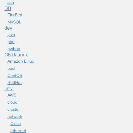
ssh
DB
FireBird
MySQL
dev
java
php
python
GNU/Linux
Amazon Linux
bash
CentOS
RedHat
infra
AWS
cloud
cluster
network
Cisco
ethernet