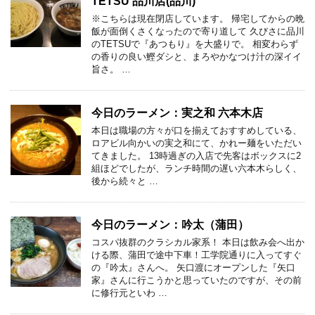
TETSU 品川店(品川)
※こちらは現在閉店しています。 帰宅してからの晩
飯が面倒くさくなったので寄り道して 久びさに品川
のTETSUで『あつもり』を大盛りで。 相変わらず
の香りの良い鰹ダシと、まろやかなつけ汁の深イイ
旨さ。 …
今日のラーメン：実之和 六本木店
本日は職場の方々が口を揃えておすすめしている、
ロアビル向かいの実之和にて、かれー麺をいただい
てきました。 13時過ぎの入店で先客はボックスに2
組ほどでしたが、ランチ時間の遅い六本木らしく、
後から続々と …
今日のラーメン：吟太（蒲田）
コスパ抜群のクラシカル家系！ 本日は飲み会へ出か
ける際、蒲田で途中下車！工学院通りに入ってすぐ
の『吟太』さんへ。 矢口渡にオープンした『矢口
家』さんに行こうかと思っていたのですが、その前
に修行元といわ …