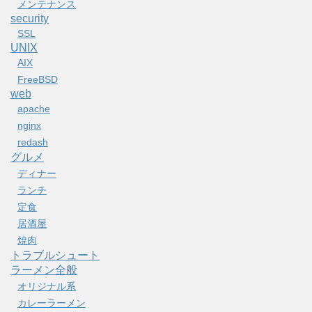
メンテナンス
security
SSL
UNIX
AIX
FreeBSD
web
apache
nginx
redash
グルメ
ディナー
ランチ
定食
居酒屋
焼肉
トラブルシュート
ラーメン全般
オリジナル系
カレーラーメン