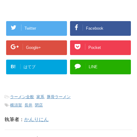
Twitter
Facebook
Google+
Pocket
B!
はてブ
LINE
-
ラーメン全般
,
家系
,
豚骨ラーメン
-
横須賀
,
長井
,
閉店
執筆者：
かんりにん