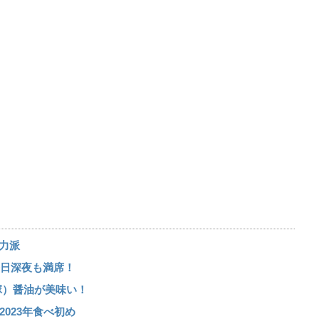
実力派
 平日深夜も満席！
塚）醤油が美味い！
023年食べ初め