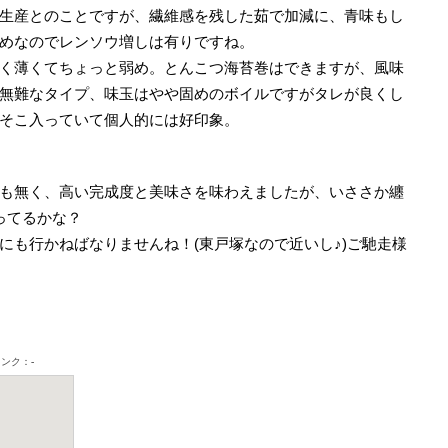
生産とのことですが、繊維感を残した茹で加減に、青味もし
めなのでレンソウ増しは有りですね。
く薄くてちょっと弱め。とんこつ海苔巻はできますが、風味
無難なタイプ、味玉はやや固めのボイルですがタレが良くし
そこ入っていて個人的には好印象。
点も無く、高い完成度と美味さを味わえましたが、いささか纏
言ってるかな？
にも行かねばなりませんね！(東戸塚なので近いし♪)ご馳走様