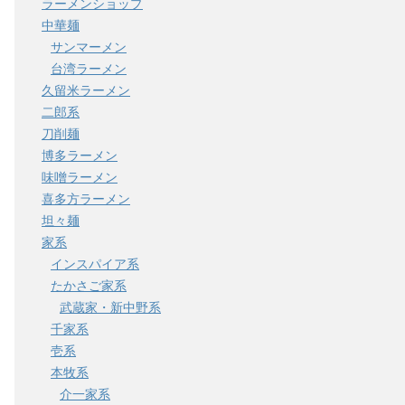
ラーメンショップ
中華麺
サンマーメン
台湾ラーメン
久留米ラーメン
二郎系
刀削麺
博多ラーメン
味噌ラーメン
喜多方ラーメン
坦々麺
家系
インスパイア系
たかさご家系
武蔵家・新中野系
千家系
壱系
本牧系
介一家系