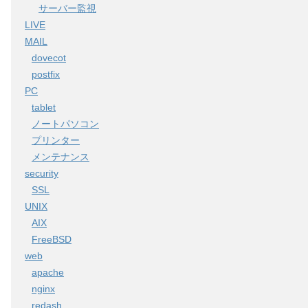
サーバー監視
LIVE
MAIL
dovecot
postfix
PC
tablet
ノートパソコン
プリンター
メンテナンス
security
SSL
UNIX
AIX
FreeBSD
web
apache
nginx
redash