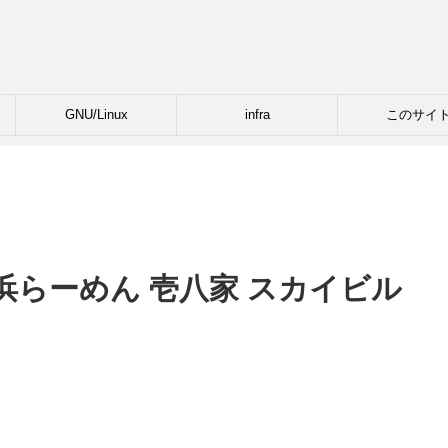
GNU/Linux
infra
このサイ
浜らーめん 壱八家 スカイビル