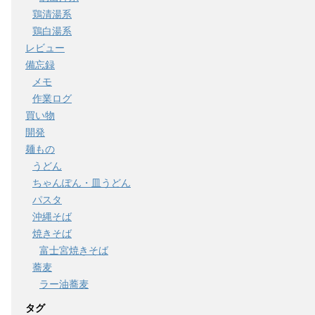
鶏清湯系
鶏白湯系
レビュー
備忘録
メモ
作業ログ
買い物
開発
麺もの
うどん
ちゃんぽん・皿うどん
パスタ
沖縄そば
焼きそば
富士宮焼きそば
蕎麦
ラー油蕎麦
タグ