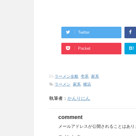
Twitter
B!
Pocket
-
ラーメン全般
,
壱系
,
家系
-
ラーメン
,
家系
,
横浜
執筆者：
かんりにん
comment
メールアドレスが公開されることはあり