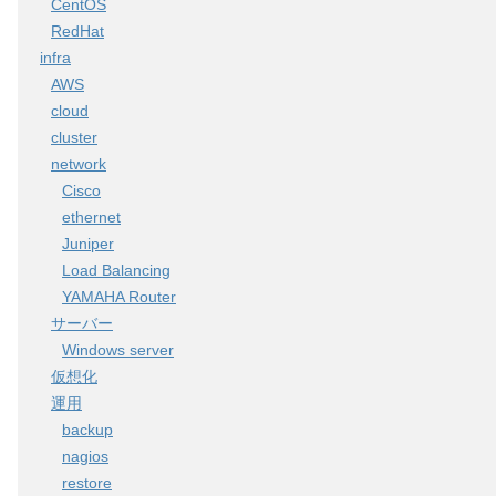
CentOS
RedHat
infra
AWS
cloud
cluster
network
Cisco
ethernet
Juniper
Load Balancing
YAMAHA Router
サーバー
Windows server
仮想化
運用
backup
nagios
restore