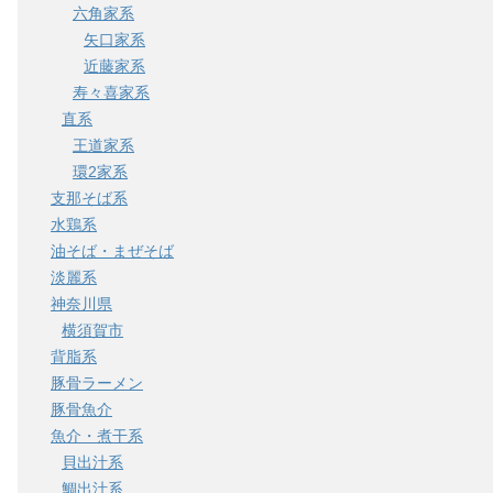
六角家系
矢口家系
近藤家系
寿々喜家系
直系
王道家系
環2家系
支那そば系
水鶏系
油そば・まぜそば
淡麗系
神奈川県
横須賀市
背脂系
豚骨ラーメン
豚骨魚介
魚介・煮干系
貝出汁系
鯛出汁系