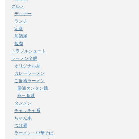
グルメ
ディナー
ランチ
定食
居酒屋
焼肉
トラブルシュート
ラーメン全般
オリジナル系
カレーラーメン
ご当地ラーメン
勝浦タンタン麺
燕三条系
タンメン
チャッチャ系
ちゃん系
つけ麺
ラーメン・中華そば