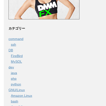
カテゴリー
command
ssh
DB
FireBird
MySQL
dev
java
php
python
GNU/Linux
Amazon Linux
bash