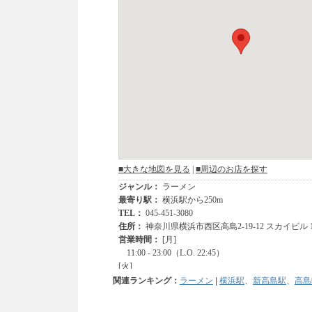
関連ランキング：
ラーメン
|
横浜駅
、
新高島駅
、
高島