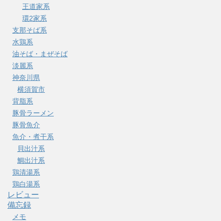
王道家系
環2家系
支那そば系
水鶏系
油そば・まぜそば
淡麗系
神奈川県
横須賀市
背脂系
豚骨ラーメン
豚骨魚介
魚介・煮干系
貝出汁系
鯛出汁系
鶏清湯系
鶏白湯系
レビュー
備忘録
メモ