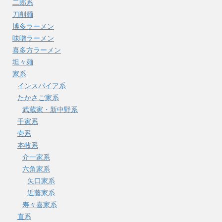
二郎系
刀削麺
博多ラーメン
味噌ラーメン
喜多方ラーメン
坦々麺
家系
インスパイア系
たかさご家系
武蔵家・新中野系
千家系
壱系
本牧系
介一家系
六角家系
矢口家系
近藤家系
寿々喜家系
直系