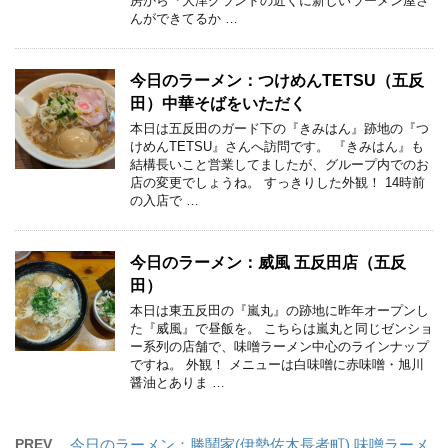
房から『大津グランドの近くに新しいラーメン屋さ
んができてるか …
今日のラーメン：つけめんTETSU（五反
田）中華そばをいただく
本日は五反田のガード下の『きみはん』跡地の『つ
けめんTETSU』さんへ訪問です。 『きみはん』も
結構長いこと営業してましたが、グループ内でのお
店の変更でしょうね。 すっきりした外観！ 14時前
の入店で …
今日のラーメン：威風 五反田店（五反
田）
本日は東五反田の『嵐丸』の跡地に昨年オープンし
た『威風』で昼飯を。 こちらは嵐丸と同じゼンショ
ー系列の店舗で、味噌ラーメン中心のラインナップ
ですね。 外観！ メニューは白味噌に赤味噌・旭川
醤油とありま …
PREV
今日のラーメン：勝鬨家(伊勢佐木長者町) 味噌ラーメ