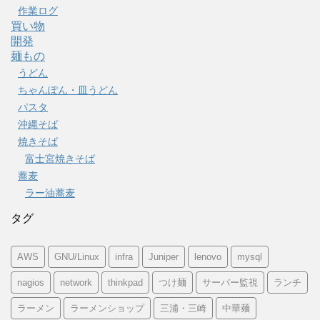
作業ログ
買い物
開発
麺もの
うどん
ちゃんぽん・皿うどん
パスタ
沖縄そば
焼きそば
富士宮焼きそば
蕎麦
ラー油蕎麦
タグ
AWS
GNU/Linux
infra
Juniper
lenovo
mysql
nagios
network
thinkpad
つけ麺
サーバー監視
ランチ
ラーメン
ラーメンショップ
三浦・三崎
中華麺