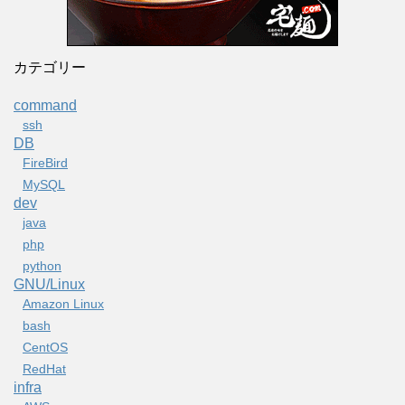
カテゴリー
command
ssh
DB
FireBird
MySQL
dev
java
php
python
GNU/Linux
Amazon Linux
bash
CentOS
RedHat
infra