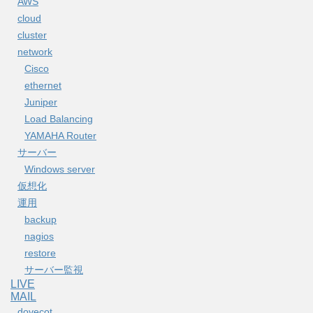
AWS
cloud
cluster
network
Cisco
ethernet
Juniper
Load Balancing
YAMAHA Router
サーバー
Windows server
仮想化
運用
backup
nagios
restore
サーバー監視
LIVE
MAIL
dovecot