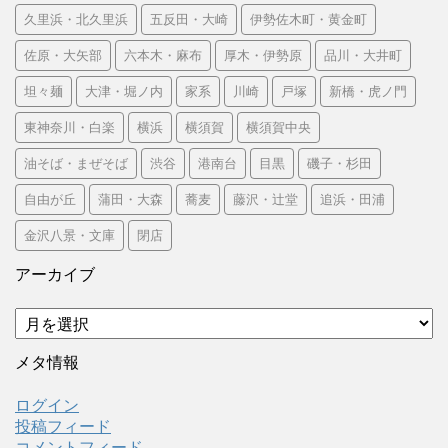
久里浜・北久里浜
五反田・大崎
伊勢佐木町・黄金町
佐原・大矢部
六本木・麻布
厚木・伊勢原
品川・大井町
坦々麺
大津・堀ノ内
家系
川崎
戸塚
新橋・虎ノ門
東神奈川・白楽
横浜
横須賀
横須賀中央
油そば・まぜそば
渋谷
港南台
目黒
磯子・杉田
自由が丘
蒲田・大森
蕎麦
藤沢・辻堂
追浜・田浦
金沢八景・文庫
閉店
アーカイブ
ア
ー
カ
メタ情報
イ
ブ
ログイン
投稿フィード
コメントフィード