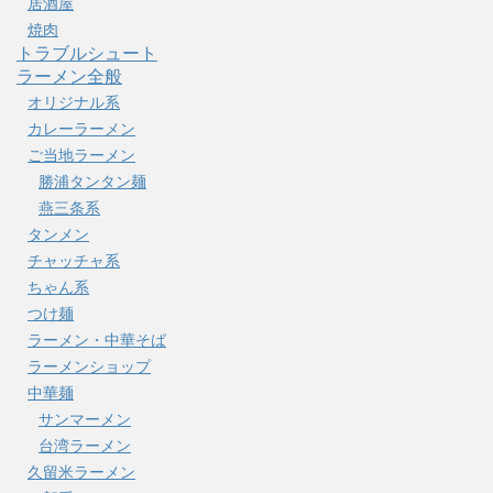
居酒屋
焼肉
トラブルシュート
ラーメン全般
オリジナル系
カレーラーメン
ご当地ラーメン
勝浦タンタン麺
燕三条系
タンメン
チャッチャ系
ちゃん系
つけ麺
ラーメン・中華そば
ラーメンショップ
中華麺
サンマーメン
台湾ラーメン
久留米ラーメン