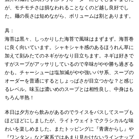
が、モチモチさは損なわれることなくのど越し良好でし
た。麺の長さは短めながら、ボリュームは割とあります。
具：
海苔は黒々、しっかりした海苔で風味はまずまず。海苔巻
に良く向いています。シャキシャキ感のあるほうれん草に
加えて刻みたてのネギがかなり目立ちます。ネギは好きで
すがスープがアッサリしているので辛味がやや勝ち過ぎる
かも。チャーシューは塩加減がやや強いパサ系、スープの
オーダーを普通にするとしょっぱさが目立つかな？と感じ
るレベル。味玉は濃いめのスープとは相性良し、中身はも
ちろん半熟！
本日は夕方から飲みがあるのでライスをパスしてスープも
ほどほどにしましたが、ライトウェイトでクラシカルな味
わいを楽しめました。またトッピングに『青唐からし』や
『ワンタン』など家系ではあまり見かけないラインナップ