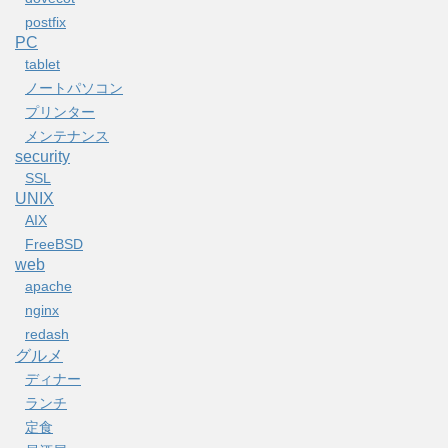
postfix
PC
tablet
ノートパソコン
プリンター
メンテナンス
security
SSL
UNIX
AIX
FreeBSD
web
apache
nginx
redash
グルメ
ディナー
ランチ
定食