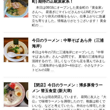
町) 期待の正統派家系！
本日は08/16にオープンした黄金町の『黄金家』
さんへ。 昼過ぎにマイレビさんからLINEグループ
でビックリ仰天の情報をもらい、仕事上がりに急遽
立ち寄りました。情報ありがとうございます！ 黄金
町の …
今日のラーメン：中華そば あら井（三浦
海岸）
本日は今年の7月に三浦海岸にオープンした『中華
そば あら井』さんへ訪問です。 夏場の三浦海岸は
混雑するので、涼しくなってから足を運んでみまし
た。 三浦海岸から徒歩3〜4分ほど、小さなテナン
トビルの1階 …
【閉店】今日のラーメン：博多豚骨ラー
メン 替玉食堂 (新大津)
※こちらは現在閉店しています。 昼間に友人と『大
公』で味噌ラーメンを満喫したので、晩飯は軽くで
いいな、などと考えていたら、外出から帰宅した女