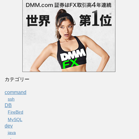
カテゴリー
command
ssh
DB
FireBird
MySQL
dev
java