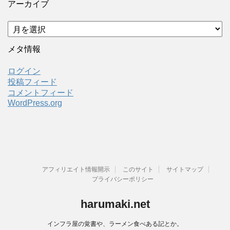
アーカイブ
ア
ー
カ
メタ情報
イ
ブ
ログイン
投稿フィード
コメントフィード
WordPress.org
アフィリエイト情報開示
このサイト
サイトマップ
プライバシーポリシー
harumaki.net
インフラ屋の覚書や、ラーメン食べある記とか。