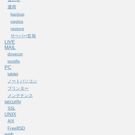
運用
backup
nagios
restore
サーバー監視
LIVE
MAIL
dovecot
postfix
PC
tablet
ノートパソコン
プリンター
メンテナンス
security
SSL
UNIX
AIX
FreeBSD
web