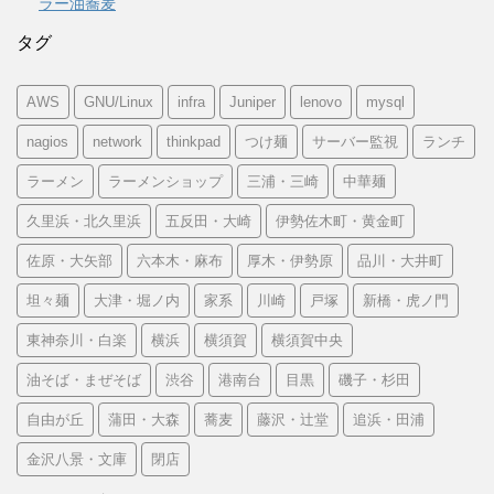
ラー油蕎麦
タグ
AWS
GNU/Linux
infra
Juniper
lenovo
mysql
nagios
network
thinkpad
つけ麺
サーバー監視
ランチ
ラーメン
ラーメンショップ
三浦・三崎
中華麺
久里浜・北久里浜
五反田・大崎
伊勢佐木町・黄金町
佐原・大矢部
六本木・麻布
厚木・伊勢原
品川・大井町
坦々麺
大津・堀ノ内
家系
川崎
戸塚
新橋・虎ノ門
東神奈川・白楽
横浜
横須賀
横須賀中央
油そば・まぜそば
渋谷
港南台
目黒
磯子・杉田
自由が丘
蒲田・大森
蕎麦
藤沢・辻堂
追浜・田浦
金沢八景・文庫
閉店