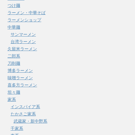
つけ麺
ラーメン・中華そば
ラーメンショップ
中華麺
サンマーメン
台湾ラーメン
久留米ラーメン
二郎系
刀削麺
博多ラーメン
味噌ラーメン
喜多方ラーメン
坦々麺
家系
インスパイア系
たかさご家系
武蔵家・新中野系
千家系