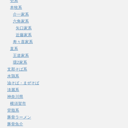
壱系
本牧系
介一家系
六角家系
矢口家系
近藤家系
寿々喜家系
直系
王道家系
環2家系
支那そば系
水鶏系
油そば・まぜそば
淡麗系
神奈川県
横須賀市
背脂系
豚骨ラーメン
豚骨魚介