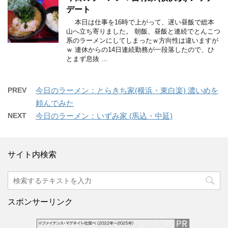
デート
本日は仕事を16時で上がって、遅い昼飯で総本
山へ立ち寄りました。 朝飯、昼飯と連続でとんこつ
系のラーメンにしてしまったｗ方向性は違いますが
ｗ 連休からの14日連続勤務が一段落したので、ひ
とまず息抜 …
PREV
今日のラーメン：とらきち家(横浜・東白楽) 濃いめを
頼んでみた
NEXT
今日のラーメン：いずみ家 (馬込・中延)
サイト内検索
スポンサーリンク