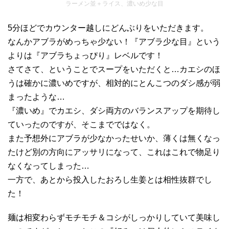
ラーメン並＋ライス、濃いめ少な目
5分ほどでカウンター越しにどんぶりをいただきます。
なんかアブラがめっちゃ少ない！『アブラ少な目』という
よりは『アブラちょっぴり』レベルです！
さてさて、ということでスープをいただくと…カエシのほ
うは確かに濃いめですが、相対的にとんこつのダシ感が弱
まったような…
『濃いめ』でカエシ、ダシ両方のバランスアップを期待し
ていったのですが、そこまでではなく。
また予想外にアブラが少なかったせいか、薄くは無くなっ
たけど別の方向にアッサリになって、これはこれで物足り
なくなってしまった…
一方で、あとから投入したおろし生姜とは相性抜群でし
た！
麺は相変わらずモチモチ＆コシがしっかりしていて美味し