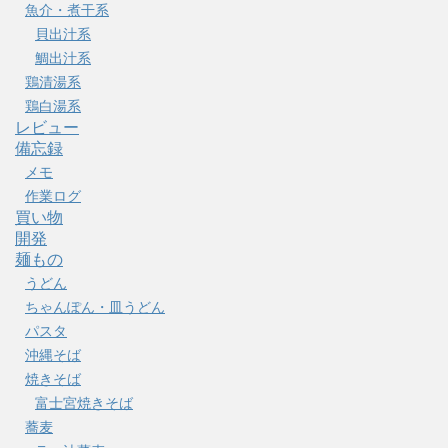
魚介・煮干系
貝出汁系
鯛出汁系
鶏清湯系
鶏白湯系
レビュー
備忘録
メモ
作業ログ
買い物
開発
麺もの
うどん
ちゃんぽん・皿うどん
パスタ
沖縄そば
焼きそば
富士宮焼きそば
蕎麦