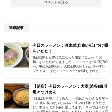
関連記事
今日のラーメン：渡来武(自由が丘) つけ麺
をいただく
先日訪問した際に気になった限定メニュー『つけ
麺』をいただいてきました！ メニューは並(1玉)700
円、中(1.5玉)800円、大(2玉)900円とわかりやすい
プライス。 またチャーシューつけ麺もそれぞ …
【閉店】今日のラーメン：大臣(渋谷)四川
坦々つけめん
今日は四川坦々つけめん。 一口めからいきなり辛～
い！ 肉の臭みが少しあるので好みは別れそうだけ
ど、本場っぽさを醸し出してます。 スープはドロド
ロで相変わらず絡みがとても良い。 かなり辛くて汗