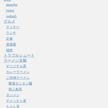
apache
nginx
redash
グルメ
ディナー
ランチ
定食
居酒屋
焼肉
トラブルシュート
ラーメン全般
オリジナル系
カレーラーメン
ご当地ラーメン
勝浦タンタン麺
燕三条系
タンメン
チャッチャ系
ちゃん系