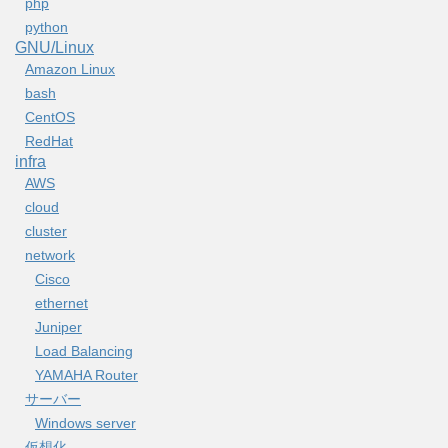
php
python
GNU/Linux
Amazon Linux
bash
CentOS
RedHat
infra
AWS
cloud
cluster
network
Cisco
ethernet
Juniper
Load Balancing
YAMAHA Router
サーバー
Windows server
仮想化