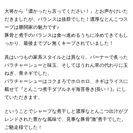
大将から『濃かったら言ってください！』とお声かけいた
だきましたが、バランスは抜群でした！濃厚なとんこつス
ープは勝鬨家の魅力です♪
豚骨と煮干のバランスは食べ進めるうちに冷めてきてもし
っかり、最後までブレ無くキープされていました！
具はいつもの家系スタイルとは異なり、バーナーで炙った
バラチャーシューと味玉、そしてほうれん草の代わりに玉
ねぎ、青ネギでした。
バラチャーシューはコクまろでホロホロ、ネギはライスに
載せて『とんこつ煮干ダブルネギ海苔巻き(長い！)』にし
ていただきます。
ということでシャープな煮干しと濃厚なとんこつ出汁がブ
レンドされた豊かな風味で、見事な豚骨”激”煮干でした。
ご馳走様でした！