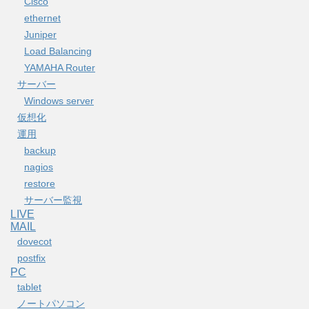
Cisco
ethernet
Juniper
Load Balancing
YAMAHA Router
サーバー
Windows server
仮想化
運用
backup
nagios
restore
サーバー監視
LIVE
MAIL
dovecot
postfix
PC
tablet
ノートパソコン