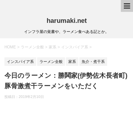
harumaki.net
インフラ屋の覚書や、ラーメン食べある記とか。
HOME
>
ラーメン全般
>
家系
>
インスパイア系
>
インスパイア系
ラーメン全般
家系
魚介・煮干系
今日のラーメン：勝鬨家(伊勢佐木長者町)
豚骨激煮干ラーメンをいただく
投稿日：2019年2月10日