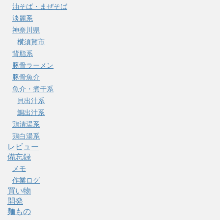
油そば・まぜそば
淡麗系
神奈川県
横須賀市
背脂系
豚骨ラーメン
豚骨魚介
魚介・煮干系
貝出汁系
鯛出汁系
鶏清湯系
鶏白湯系
レビュー
備忘録
メモ
作業ログ
買い物
開発
麺もの