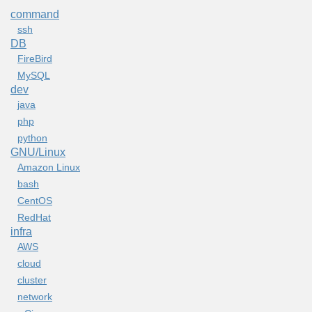
command
ssh
DB
FireBird
MySQL
dev
java
php
python
GNU/Linux
Amazon Linux
bash
CentOS
RedHat
infra
AWS
cloud
cluster
network