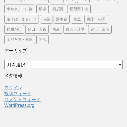
東神奈川・白楽
横浜
横須賀
横須賀中央
油そば・まぜそば
渋谷
港南台
目黒
磯子・杉田
自由が丘
蒲田・大森
蕎麦
藤沢・辻堂
追浜・田浦
金沢八景・文庫
閉店
アーカイブ
ア
ー
カ
メタ情報
イ
ブ
ログイン
投稿フィード
コメントフィード
WordPress.org