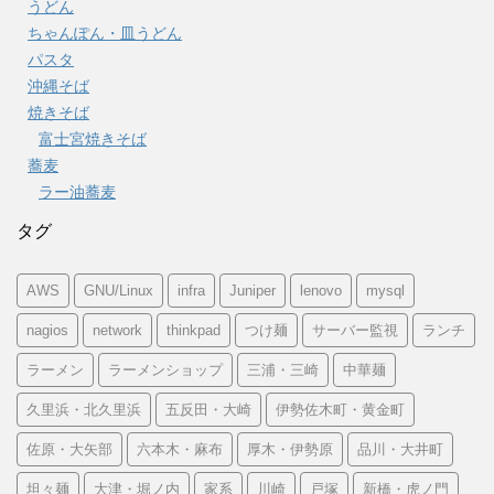
うどん
ちゃんぽん・皿うどん
パスタ
沖縄そば
焼きそば
富士宮焼きそば
蕎麦
ラー油蕎麦
タグ
AWS
GNU/Linux
infra
Juniper
lenovo
mysql
nagios
network
thinkpad
つけ麺
サーバー監視
ランチ
ラーメン
ラーメンショップ
三浦・三崎
中華麺
久里浜・北久里浜
五反田・大崎
伊勢佐木町・黄金町
佐原・大矢部
六本木・麻布
厚木・伊勢原
品川・大井町
坦々麺
大津・堀ノ内
家系
川崎
戸塚
新橋・虎ノ門