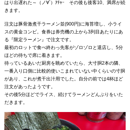
はり出遅れた～（ノ∀`）ｱﾁｬｰ その後も後客10、満席が続
きます。
注文は豚骨激煮干ラーメン並(900円)に海苔増し、小ライ
スの黄金コンビ。食券は券売機の上から3列目あたりにあ
る『限定ラーメン』で注文です。
最初のロットで食べ終わっ先客がゾロゾロと退店し、5分
ほどの待ちで席に着きます。
待っているあいだ厨房を眺めていたら、大寸胴2本の隣、
一番入り口側に比較的使いこまれていない中くらいの寸胴
があり、これが煮干出汁用でした。自分の前では4杯ほど
注文があったようです。
その後5分ほどでライス、続けてラーメンどんぶりをいた
だきます。