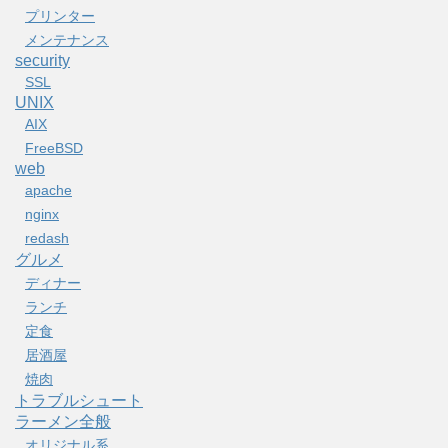
プリンター
メンテナンス
security
SSL
UNIX
AIX
FreeBSD
web
apache
nginx
redash
グルメ
ディナー
ランチ
定食
居酒屋
焼肉
トラブルシュート
ラーメン全般
オリジナル系