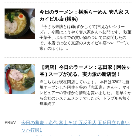
今日のラーメン：横浜らーめん 壱八家 ス
カイビル店 (横浜)
『今さら未訪とは(恥ずかしくて)言えないシリー
ズ』、今回はようやく壱八家さんへ訪問です。 駄菓
子菓子、ポルタでの買い物のついでに訪問したの
で、本店ではなく支店のスカイビル店へw 『“一”八
家』のほうは …
【閉店】今日のラーメン：志田家 ( 阿佐ヶ
谷 ) スープが光る、実力派の新店舗！
※こちらは現在閉店しています。 本日は02/02に新
規オープンした阿佐ヶ谷の『志田家』さんへ。マイ
レビュアーの皆様から情報を貰いました。 朝早くか
ら会社のシステムメンテでしたが、トラブルも無く
無事終了 …
PREV
今日の蕎麦：名代 富士そば 五反田店 五反田立ち食い
ソバ行脚1