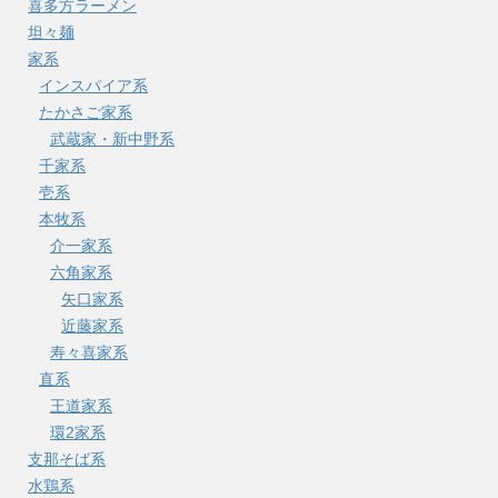
喜多方ラーメン
坦々麺
家系
インスパイア系
たかさご家系
武蔵家・新中野系
千家系
壱系
本牧系
介一家系
六角家系
矢口家系
近藤家系
寿々喜家系
直系
王道家系
環2家系
支那そば系
水鶏系