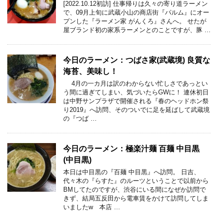
[2022.10.12初訪] 仕事帰りは久々の寄り道ラーメン
で、09月上旬に武蔵小山の商店街『パルム』にオー
プンした『ラーメン家 がんくろ』さんへ。 せたが
屋ブランド初の家系ラーメンとのことですが、豚 …
今日のラーメン：つばさ家(武蔵境) 良質な
海苔、美味し！
4月の一カ月は訳のわからない忙しさであっとい
う間に過ぎてしまい、気づいたらGWに！ 連休初日
は中野サンプラザで開催される『春のヘッドホン祭
り2019』へ訪問、そのついでに足を延ばして武蔵境
の『つば …
今日のラーメン：極楽汁麺 百麺 中目黒
(中目黒)
本日は中目黒の『百麺 中目黒』へ訪問。 日吉、
代々木の『らすた』のルーツということで以前から
BMしてたのですが、渋谷にいる間になぜか訪問で
きず、結局五反田から電車賃をかけて訪問してしま
いましたw 本店 …