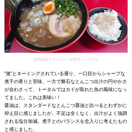
豚骨激煮干ラーメン＋海苔増し＋ライス
“激”とネーミングされている通り、一口目からシャープな
煮干の香りと苦味、一方で磐石なとんこつ出汁の円やかさ
が合わさって、トータルではカドが取れた魚の風味になっ
てました。これは美味い！
醤油は、スタンダードなとんこつ醤油と比べるとわずかに
抑え目に感じましたが、不足は全くなく、出汁がよく強調
される塩分加減。煮干とのバランスを念入りに考えたもの
と感じました。