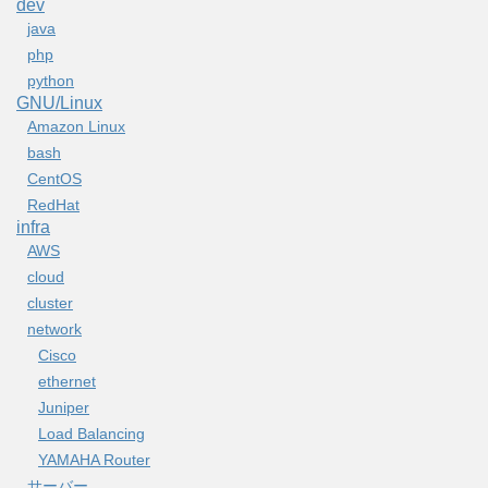
dev
java
php
python
GNU/Linux
Amazon Linux
bash
CentOS
RedHat
infra
AWS
cloud
cluster
network
Cisco
ethernet
Juniper
Load Balancing
YAMAHA Router
サーバー