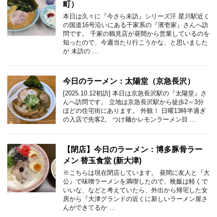
町）
本日は久々に『今さら未訪』シリーズ汗 星川駅近く
の国道16号沿いにある千家系の『濱壱家』さんへ訪
問です。 千家の鶴見店が昼間から営業しているのを
知ったので、今週当たり行こうかな、と思いました
が 未訪の …
今日のラーメン：太陽堂（京急長沢）
[2025.10.12初訪] 本日は京急長沢駅の『太陽堂』さ
んへ訪問です。 立地は京急長沢駅から徒歩2～3分
ほどの住宅街にあります。 外観！ 日曜13時半過ぎ
の入店で先客2。 つけ麺かレモンラーメン目 …
【閉店】今日のラーメン：博多豚骨ラー
メン 替玉食堂 (新大津)
※こちらは現在閉店しています。 昼間に友人と『大
公』で味噌ラーメンを満喫したので、晩飯は軽くで
いいな、などと考えていたら、外出から帰宅した女
房から『大津グランドの近くに新しいラーメン屋さ
んができてるか …