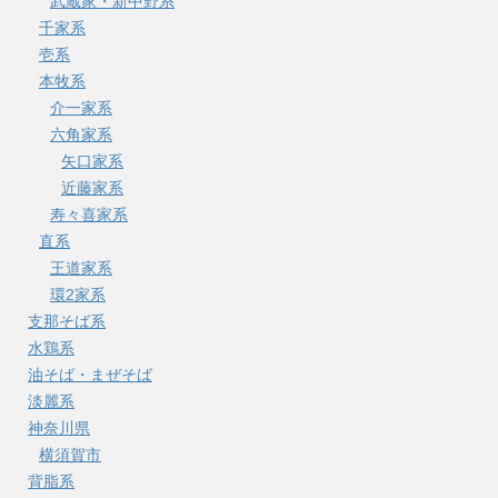
武蔵家・新中野系
千家系
壱系
本牧系
介一家系
六角家系
矢口家系
近藤家系
寿々喜家系
直系
王道家系
環2家系
支那そば系
水鶏系
油そば・まぜそば
淡麗系
神奈川県
横須賀市
背脂系