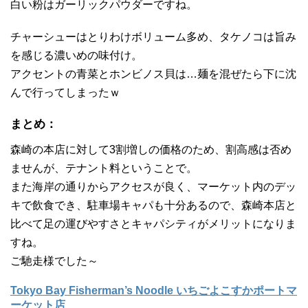
白い粉はガーリックパウダーですね。
チャーシューはとりわけボリューム多め、タケノコは旨み
を感じる濃いめの味付け。
アクセントの青菜とホンビノス貝は…麺を混ぜたら下に沈
んで行ってしまったｗ
まとめ：
森崎の本店に対して3割増しの価格のため、割高感は否め
ませんが、テナント料ということで。
また海岸の通りからアクセスが良く、マーケット内のデッ
キで飲食でき、駐車場キャパも十分あるので、森崎本店と
比べて足の運びやすさとキャパシティがメリットになりま
すね。
ご馳走様でした～
Tokyo Bay Fisherman’s Noodle いちごよこすかポートマ
ーケット店