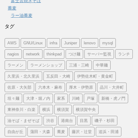
富士宮焼きそば
蕎麦
ラー油蕎麦
タグ
AWS
GNU/Linux
infra
Juniper
lenovo
mysql
nagios
network
thinkpad
つけ麺
サーバー監視
ランチ
ラーメン
ラーメンショップ
三浦・三崎
中華麺
久里浜・北久里浜
五反田・大崎
伊勢佐木町・黄金町
佐原・大矢部
六本木・麻布
厚木・伊勢原
品川・大井町
坦々麺
大津・堀ノ内
家系
川崎
戸塚
新橋・虎ノ門
東神奈川・白楽
横浜
横須賀
横須賀中央
油そば・まぜそば
渋谷
港南台
目黒
磯子・杉田
自由が丘
蒲田・大森
蕎麦
藤沢・辻堂
追浜・田浦