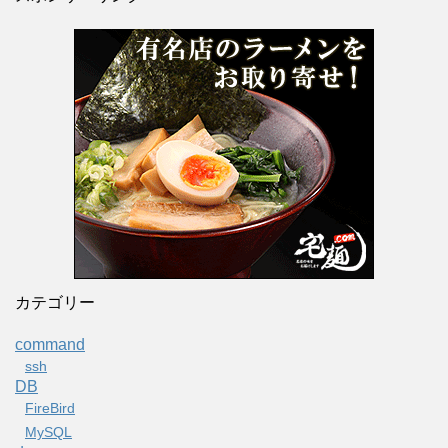
カテゴリー
command
ssh
DB
FireBird
MySQL