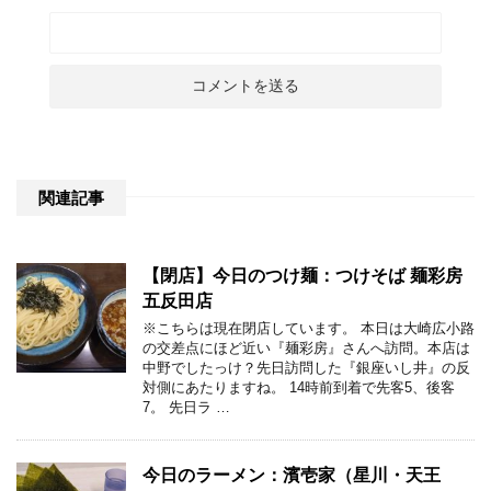
関連記事
【閉店】今日のつけ麺：つけそば 麺彩房
五反田店
※こちらは現在閉店しています。 本日は大崎広小路
の交差点にほど近い『麺彩房』さんへ訪問。本店は
中野でしたっけ？先日訪問した『銀座いし井』の反
対側にあたりますね。 14時前到着で先客5、後客
7。 先日ラ …
今日のラーメン：濱壱家（星川・天王