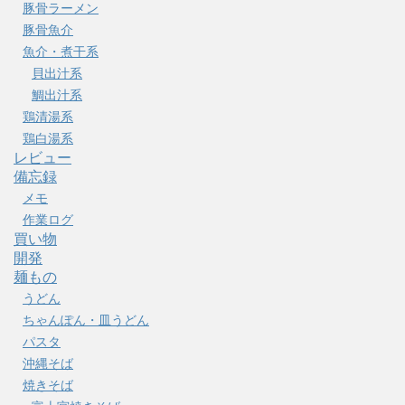
豚骨ラーメン
豚骨魚介
魚介・煮干系
貝出汁系
鯛出汁系
鶏清湯系
鶏白湯系
レビュー
備忘録
メモ
作業ログ
買い物
開発
麺もの
うどん
ちゃんぽん・皿うどん
パスタ
沖縄そば
焼きそば