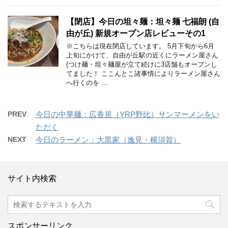
【閉店】今日の坦々麺：坦々麺 七福朗 (自
由が丘) 新規オープン店レビューその1
※こちらは現在閉店しています。 5月下旬から6月
上旬にかけて、自由が丘駅の近くにラーメン屋さん
(つけ麺・坦々麺屋が立て続けに3店舗もオープンし
てました！ ここんとこ諸事情によりラーメン屋さん
へ行くのを …
PREV
今日の中華麺：広香居（YRP野比）サンマーメンをい
ただく
NEXT
今日のラーメン：大黒家（逸見・横須賀）
サイト内検索
スポンサーリンク