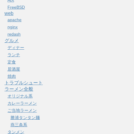
FreeBSD
web
apache
nginx
redash
グルメ
ディナー
ランチ
定食
居酒屋
焼肉
トラブルシュート
ラーメン全般
オリジナル系
カレーラーメン
ご当地ラーメン
勝浦タンタン麺
燕三条系
タンメン