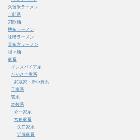
久留米ラーメン
二郎系
刀削麺
博多ラーメン
味噌ラーメン
喜多方ラーメン
坦々麺
家系
インスパイア系
たかさご家系
武蔵家・新中野系
千家系
壱系
本牧系
介一家系
六角家系
矢口家系
近藤家系