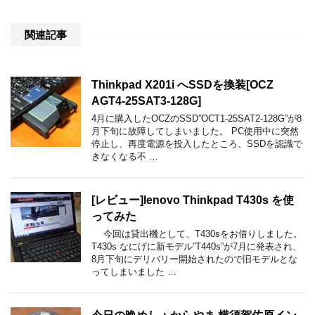
関連記事
Thinkpad X201i へSSDを換装[OCZ
AGT4-25SAT3-128G]
4月に購入したOCZのSSD”OCT1-25SAT2-128G”が8
月下旬に故障してしまいました。 PC使用中に突然
停止し、再度電源を投入したところ、SSDを認識で
きなくなる不 …
[レビュー]lenovo Thinkpad T430s を使
ってみた
今回は貸出機として、T430sをお借りしました。
T430s なにげに新モデル”T440s”が7月に発表され、
8月下旬にデリバリー開始されたので旧モデルとな
ってしまいました …