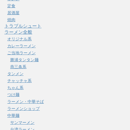
定食
居酒屋
焼肉
トラブルシュート
ラーメン全般
オリジナル系
カレーラーメン
ご当地ラーメン
勝浦タンタン麺
燕三条系
タンメン
チャッチャ系
ちゃん系
つけ麺
ラーメン・中華そば
ラーメンショップ
中華麺
サンマーメン
台湾ラーメン