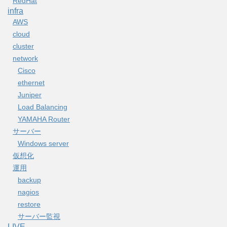
RedHat
infra
AWS
cloud
cluster
network
Cisco
ethernet
Juniper
Load Balancing
YAMAHA Router
サーバー
Windows server
仮想化
運用
backup
nagios
restore
サーバー監視
LIVE