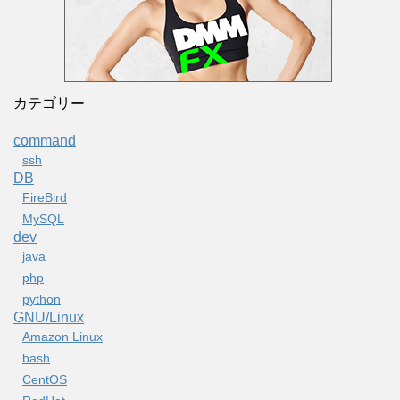
カテゴリー
command
ssh
DB
FireBird
MySQL
dev
java
php
python
GNU/Linux
Amazon Linux
bash
CentOS