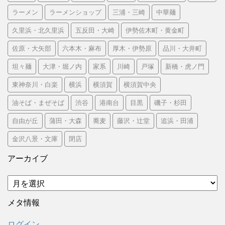
ラーメン
ラーメンショップ
三浦・三崎
中華麺
久里浜・北久里浜
五反田・大崎
伊勢佐木町・黄金町
佐原・大矢部
六本木・麻布
厚木・伊勢原
品川・大井町
坦々麺
大津・堀ノ内
家系
川崎
戸塚
新橋・虎ノ門
東神奈川・白楽
横浜
横須賀
横須賀中央
油そば・まぜそば
渋谷
港南台
目黒
磯子・杉田
自由が丘
蒲田・大森
蕎麦
藤沢・辻堂
追浜・田浦
金沢八景・文庫
閉店
アーカイブ
ア
ー
カ
メタ情報
イ
ブ
ログイン