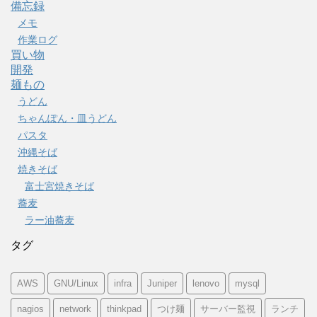
備忘録
メモ
作業ログ
買い物
開発
麺もの
うどん
ちゃんぽん・皿うどん
パスタ
沖縄そば
焼きそば
富士宮焼きそば
蕎麦
ラー油蕎麦
タグ
AWS
GNU/Linux
infra
Juniper
lenovo
mysql
nagios
network
thinkpad
つけ麺
サーバー監視
ランチ