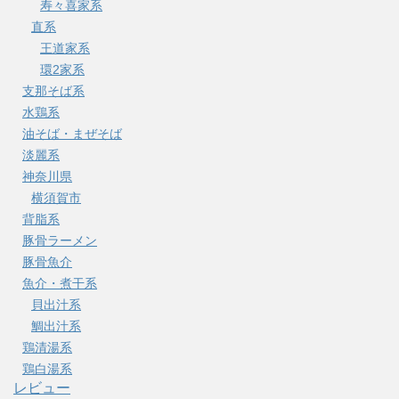
寿々喜家系
直系
王道家系
環2家系
支那そば系
水鶏系
油そば・まぜそば
淡麗系
神奈川県
横須賀市
背脂系
豚骨ラーメン
豚骨魚介
魚介・煮干系
貝出汁系
鯛出汁系
鶏清湯系
鶏白湯系
レビュー