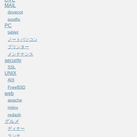
MAIL
dovecot
postfix
PC
tablet
ノートパソコン
プリンター
メンテナンス
security
SSL
UNIX
AIX
FreeBSD
web
apache
nginx
redash
グルメ
ディナー
ランチ