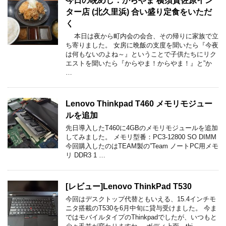
今日の晩めし：からやま 横須賀佐原イン
ター店 (北久里浜) 合い盛り定食をいただ
く
本日は夜から町内会の会合、その帰りに家族で立
ち寄りました。 女房に晩飯の支度を聞いたら『今夜
は何もないのよね～』ということで子供たちにリク
エストを聞いたら『からやま！からやま！』と”か
…
Lenovo Thinkpad T460 メモリモジュー
ルを追加
先日導入したT460に4GBのメモリモジュールを追加
してみました。 メモリ型番：PC3-12800 SO DIMM
今回購入したのはTEAM製の”Team ノートPC用メモ
リ DDR3 1 …
[レビュー]Lenovo ThinkPad T530
今回はデスクトップ代替ともいえる、15.4インチモ
ニタ搭載のT530を6月中旬に貸与受けました。 今ま
ではモバイルタイプのThinkpadでしたが、いつもと