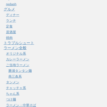
redash
グルメ
ディナー
ランチ
定食
居酒屋
焼肉
トラブルシュート
ラーメン全般
オリジナル系
カレーラーメン
ご当地ラーメン
勝浦タンタン麺
燕三条系
タンメン
チャッチャ系
ちゃん系
つけ麺
ラーメン・中華そば