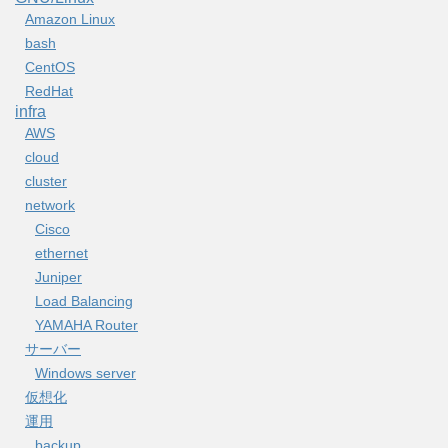
Amazon Linux
bash
CentOS
RedHat
infra
AWS
cloud
cluster
network
Cisco
ethernet
Juniper
Load Balancing
YAMAHA Router
サーバー
Windows server
仮想化
運用
backup