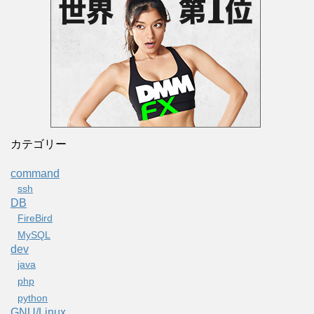
カテゴリー
command
ssh
DB
FireBird
MySQL
dev
java
php
python
GNU/Linux