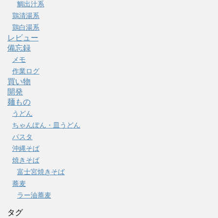
鯛出汁系
鶏清湯系
鶏白湯系
レビュー
備忘録
メモ
作業ログ
買い物
開発
麺もの
うどん
ちゃんぽん・皿うどん
パスタ
沖縄そば
焼きそば
富士宮焼きそば
蕎麦
ラー油蕎麦
タグ