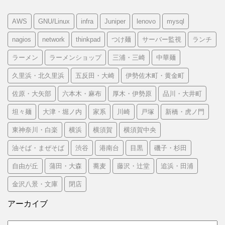
AWS
GNU/Linux
infra
Juniper
lenovo
mysql
nagios
network
thinkpad
つけ麺
サーバー監視
ランチ
ラーメン
ラーメンショップ
三浦・三崎
中華麺
久里浜・北久里浜
五反田・大崎
伊勢佐木町・黄金町
佐原・大矢部
六本木・麻布
厚木・伊勢原
品川・大井町
坦々麺
大津・堀ノ内
家系
川崎
戸塚
新橋・虎ノ門
東神奈川・白楽
横浜
横須賀
横須賀中央
油そば・まぜそば
渋谷
港南台
目黒
磯子・杉田
自由が丘
蒲田・大森
蕎麦
藤沢・辻堂
追浜・田浦
金沢八景・文庫
閉店
アーカイブ
ア