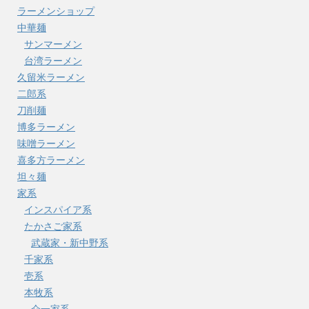
ラーメンショップ
中華麺
サンマーメン
台湾ラーメン
久留米ラーメン
二郎系
刀削麺
博多ラーメン
味噌ラーメン
喜多方ラーメン
坦々麺
家系
インスパイア系
たかさご家系
武蔵家・新中野系
千家系
壱系
本牧系