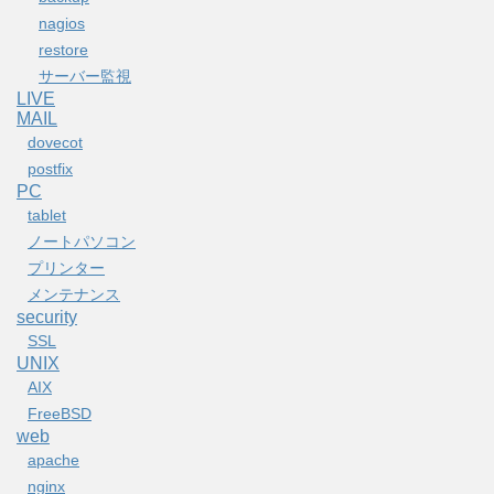
nagios
restore
サーバー監視
LIVE
MAIL
dovecot
postfix
PC
tablet
ノートパソコン
プリンター
メンテナンス
security
SSL
UNIX
AIX
FreeBSD
web
apache
nginx