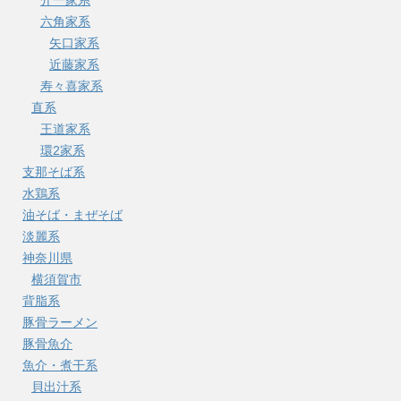
介一家系
六角家系
矢口家系
近藤家系
寿々喜家系
直系
王道家系
環2家系
支那そば系
水鶏系
油そば・まぜそば
淡麗系
神奈川県
横須賀市
背脂系
豚骨ラーメン
豚骨魚介
魚介・煮干系
貝出汁系