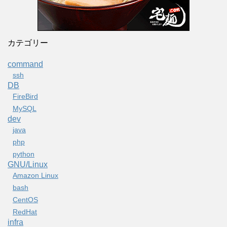
カテゴリー
command
ssh
DB
FireBird
MySQL
dev
java
php
python
GNU/Linux
Amazon Linux
bash
CentOS
RedHat
infra