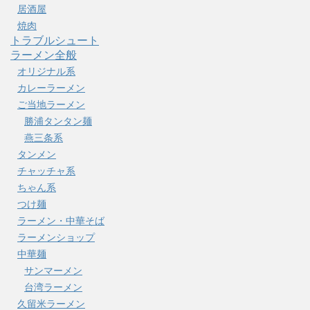
居酒屋
焼肉
トラブルシュート
ラーメン全般
オリジナル系
カレーラーメン
ご当地ラーメン
勝浦タンタン麺
燕三条系
タンメン
チャッチャ系
ちゃん系
つけ麺
ラーメン・中華そば
ラーメンショップ
中華麺
サンマーメン
台湾ラーメン
久留米ラーメン