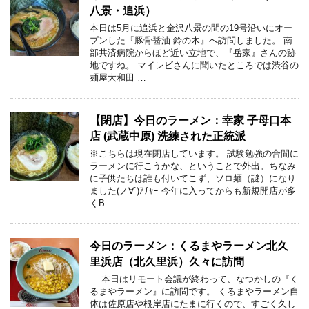
八景・追浜）
本日は5月に追浜と金沢八景の間の19号沿いにオー
プンした『豚骨醤油 鈴の木』へ訪問しました。 南
部共済病院からほど近い立地で、『岳家』さんの跡
地ですね。 マイレビさんに聞いたところでは渋谷の
麺屋大和田 …
【閉店】今日のラーメン：幸家 子母口本
店 (武蔵中原) 洗練された正統派
※こちらは現在閉店しています。 試験勉強の合間に
ラーメンに行こうかな、ということで外出。ちなみ
に子供たちは誰も付いてこず、ソロ麺（謎）になり
ました(ノ∀`)ｱﾁｬｰ 今年に入ってからも新規開店が多
くB …
今日のラーメン：くるまやラーメン北久
里浜店（北久里浜）久々に訪問
本日はリモート会議が終わって、なつかしの『く
るまやラーメン』に訪問です。 くるまやラーメン自
体は佐原店や根岸店にたまに行くので、すごく久し