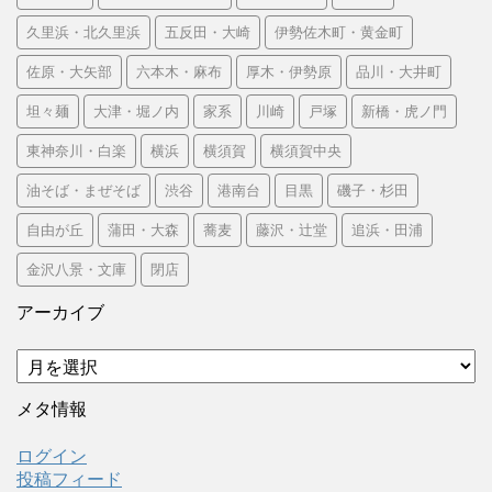
久里浜・北久里浜
五反田・大崎
伊勢佐木町・黄金町
佐原・大矢部
六本木・麻布
厚木・伊勢原
品川・大井町
坦々麺
大津・堀ノ内
家系
川崎
戸塚
新橋・虎ノ門
東神奈川・白楽
横浜
横須賀
横須賀中央
油そば・まぜそば
渋谷
港南台
目黒
磯子・杉田
自由が丘
蒲田・大森
蕎麦
藤沢・辻堂
追浜・田浦
金沢八景・文庫
閉店
アーカイブ
ア
ー
カ
メタ情報
イ
ブ
ログイン
投稿フィード