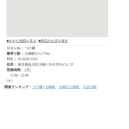
関連ランキング：
つけ麺
|
大崎駅
、
大崎広小路駅
、
北品川駅