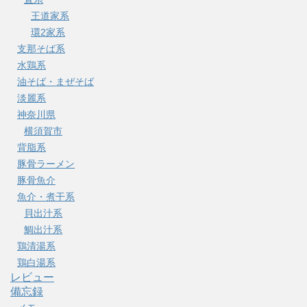
王道家系
環2家系
支那そば系
水鶏系
油そば・まぜそば
淡麗系
神奈川県
横須賀市
背脂系
豚骨ラーメン
豚骨魚介
魚介・煮干系
貝出汁系
鯛出汁系
鶏清湯系
鶏白湯系
レビュー
備忘録