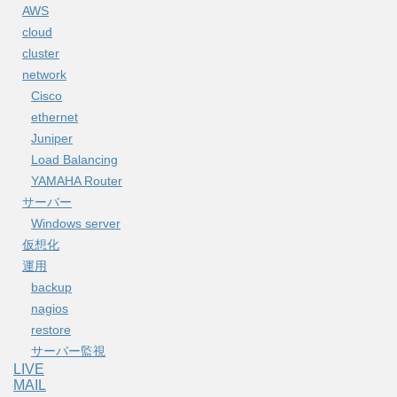
AWS
cloud
cluster
network
Cisco
ethernet
Juniper
Load Balancing
YAMAHA Router
サーバー
Windows server
仮想化
運用
backup
nagios
restore
サーバー監視
LIVE
MAIL