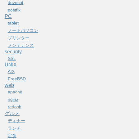
dovecot
postfix
PC
tablet
ノートパソコン
プリンター
メンテナンス
security
SSL
UNIX
AIX
FreeBSD
web
apache
nginx
redash
グルメ
ディナー
ランチ
定食