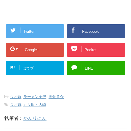
Twitter
Facebook
Google+
Pocket
B!
はてブ
LINE
-
つけ麺
,
ラーメン全般
,
豚骨魚介
-
つけ麺
,
五反田・大崎
執筆者：
かんりにん