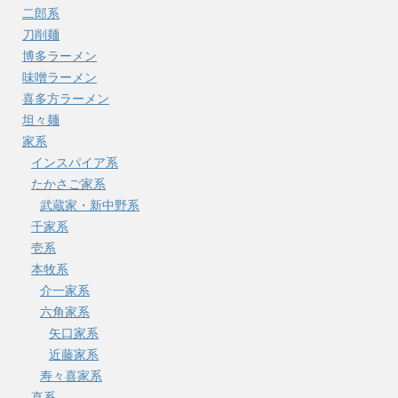
二郎系
刀削麺
博多ラーメン
味噌ラーメン
喜多方ラーメン
坦々麺
家系
インスパイア系
たかさご家系
武蔵家・新中野系
千家系
壱系
本牧系
介一家系
六角家系
矢口家系
近藤家系
寿々喜家系
直系