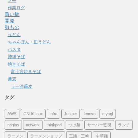
メモ
作業ログ
買い物
開発
麺もの
うどん
ちゃんぽん・皿うどん
パスタ
沖縄そば
焼きそば
富士宮焼きそば
蕎麦
ラー油蕎麦
タグ
AWS
GNU/Linux
infra
Juniper
lenovo
mysql
nagios
network
thinkpad
つけ麺
サーバー監視
ランチ
ラーメン
ラーメンショップ
三浦・三崎
中華麺