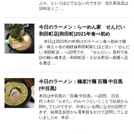
ぶり、というほどでもないのですが、北久里浜店は
10年近くご …
今日のラーメン：らーめん家 せんだい
和田町店(和田町)2021年食べ初め
本日は2021年の年明けのラーメン食べ初めで横
浜・保土ヶ谷の相鉄線和田町駅にほど近い『 せんだ
い 和田町店 』へ訪問です。 『せんだい』系列で未
訪の鶴ヶ峰本店・和田町店・さがみ野店へ順番へ足
を運ぼ …
今日のラーメン：極楽汁麺 百麺 中目黒
(中目黒)
本日は中目黒の『百麺 中目黒』へ訪問。 日吉、
代々木の『らすた』のルーツということで以前から
BMしてたのですが、渋谷にいる間になぜか訪問で
きず、結局五反田から電車賃をかけて訪問してしま
いましたw 本店 …