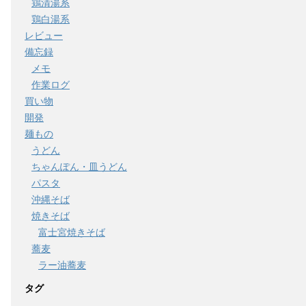
鶏清湯系
鶏白湯系
レビュー
備忘録
メモ
作業ログ
買い物
開発
麺もの
うどん
ちゃんぽん・皿うどん
パスタ
沖縄そば
焼きそば
富士宮焼きそば
蕎麦
ラー油蕎麦
タグ