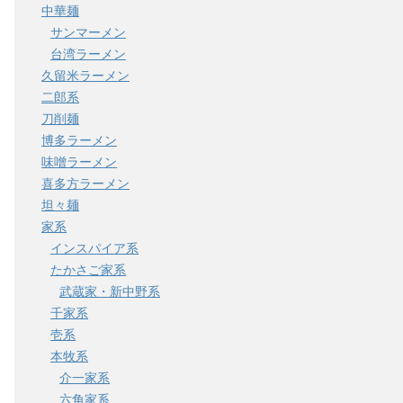
中華麺
サンマーメン
台湾ラーメン
久留米ラーメン
二郎系
刀削麺
博多ラーメン
味噌ラーメン
喜多方ラーメン
坦々麺
家系
インスパイア系
たかさご家系
武蔵家・新中野系
千家系
壱系
本牧系
介一家系
六角家系