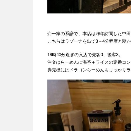
介一家の系譜で、本店は昨年訪問した中田
こちらはラゾーナを出て3～4分程度と駅
19時40分過ぎの入店で先客0、後客3。
注文はらーめんに海苔＋ライスの定番コン
券売機にはドラゴンらーめんもしっかりラ