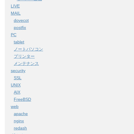
LIVE
MAIL
dovecot
postfix
PC
tablet
ノートパソコン
プリンター
メンテナンス
security
SSL
UNIX
AIX
FreeBSD
web
apache
nginx
redash