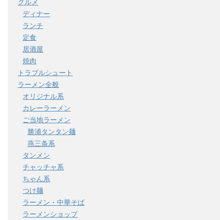
グルメ
ディナー
ランチ
定食
居酒屋
焼肉
トラブルシュート
ラーメン全般
オリジナル系
カレーラーメン
ご当地ラーメン
勝浦タンタン麺
燕三条系
タンメン
チャッチャ系
ちゃん系
つけ麺
ラーメン・中華そば
ラーメンショップ