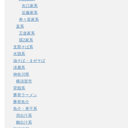
矢口家系
近藤家系
寿々喜家系
直系
王道家系
環2家系
支那そば系
水鶏系
油そば・まぜそば
淡麗系
神奈川県
横須賀市
背脂系
豚骨ラーメン
豚骨魚介
魚介・煮干系
貝出汁系
鯛出汁系