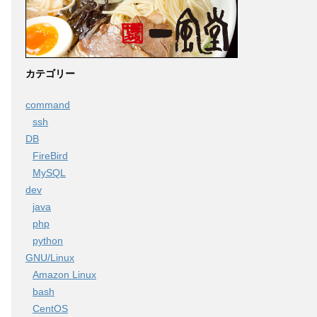
カテゴリー
command
ssh
DB
FireBird
MySQL
dev
java
php
python
GNU/Linux
Amazon Linux
bash
CentOS