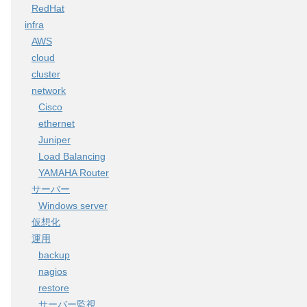
RedHat
infra
AWS
cloud
cluster
network
Cisco
ethernet
Juniper
Load Balancing
YAMAHA Router
サーバー
Windows server
仮想化
運用
backup
nagios
restore
サーバー監視