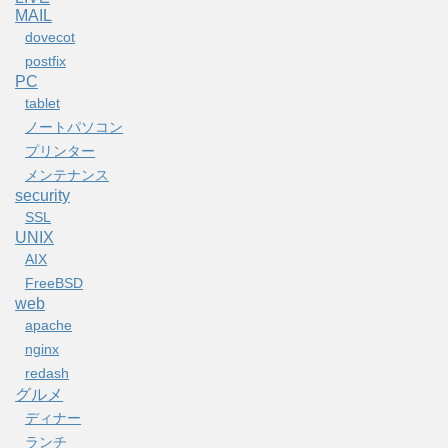
MAIL
dovecot
postfix
PC
tablet
ノートパソコン
プリンター
メンテナンス
security
SSL
UNIX
AIX
FreeBSD
web
apache
nginx
redash
グルメ
ディナー
ランチ