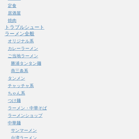
定食
居酒屋
焼肉
トラブルシュート
ラーメン全般
オリジナル系
カレーラーメン
ご当地ラーメン
勝浦タンタン麺
燕三条系
タンメン
チャッチャ系
ちゃん系
つけ麺
ラーメン・中華そば
ラーメンショップ
中華麺
サンマーメン
台湾ラーメン