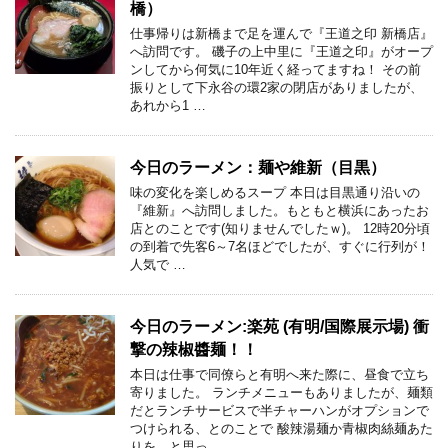
橋）
仕事帰りは新橋まで足を運んで『王道之印 新橋店』
へ訪問です。 磯子の上中里に『王道之印』がオープ
ンしてから何気に10年近く経ってますね！ その前
振りとして下永谷の環2家の閉店がありましたが、
あれから1 …
今日のラーメン：麺や維新（目黒）
味の変化を楽しめるスープ 本日は目黒通り沿いの
『維新』へ訪問しました。もともと横浜にあったお
店とのことです(知りませんでしたｗ)。 12時20分頃
の到着で先客6～7名ほどでしたが、すぐに行列が！
人気で …
今日のラーメン:楽苑 (有明/国際展示場) 衝
撃の辣椒醬麺！！
本日は仕事で同僚らと有明へ来た際に、昼食で立ち
寄りました。 ランチメニューもありましたが、麺類
だとランチサービスで半チャーハンがオプションで
つけられる、とのことで 酸辣湯麺か青椒肉絲麺あた
りを、と思っ …