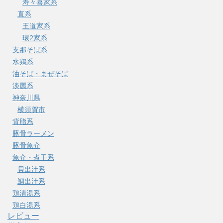
寿々喜家系
直系
王道家系
環2家系
支那そば系
水鶏系
油そば・まぜそば
淡麗系
神奈川県
横須賀市
背脂系
豚骨ラーメン
豚骨魚介
魚介・煮干系
貝出汁系
鯛出汁系
鶏清湯系
鶏白湯系
レビュー