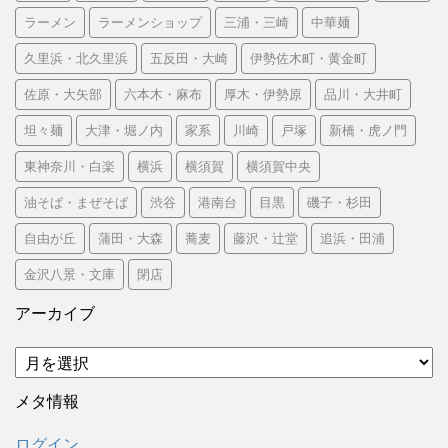
ラーメン
ラーメンショップ
三浦・三崎
中華麺
久里浜・北久里浜
五反田・大崎
伊勢佐木町・黄金町
佐原・大矢部
六本木・麻布
厚木・伊勢原
品川・大井町
坦々麺
大津・堀ノ内
家系
川崎
戸塚
新橋・虎ノ門
東神奈川・白楽
横浜
横須賀
横須賀中央
油そば・まぜそば
渋谷
港南台
目黒
磯子・杉田
自由が丘
蒲田・大森
蕎麦
藤沢・辻堂
追浜・田浦
金沢八景・文庫
閉店
アーカイブ
ア
ー
カ
メタ情報
イ
ブ
ログイン