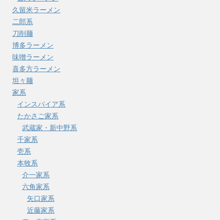
久留米ラーメン
二郎系
刀削麺
博多ラーメン
味噌ラーメン
喜多方ラーメン
坦々麺
家系
インスパイア系
たかさご家系
武蔵家・新中野系
千家系
壱系
本牧系
介一家系
六角家系
矢口家系
近藤家系