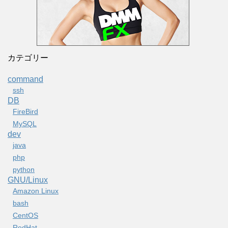
カテゴリー
command
ssh
DB
FireBird
MySQL
dev
java
php
python
GNU/Linux
Amazon Linux
bash
CentOS
RedHat