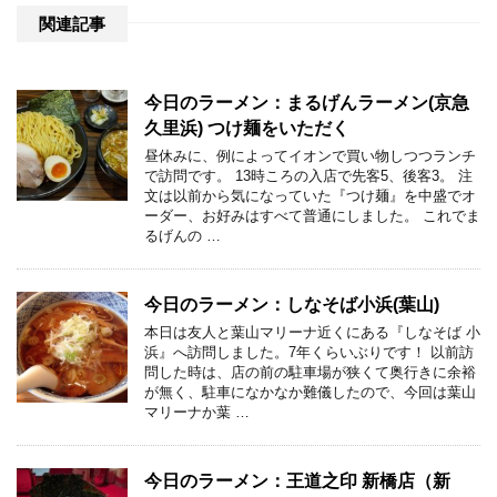
関連記事
今日のラーメン：まるげんラーメン(京急
久里浜) つけ麺をいただく
昼休みに、例によってイオンで買い物しつつランチ
で訪問です。 13時ころの入店で先客5、後客3。 注
文は以前から気になっていた『つけ麺』を中盛でオ
ーダー、お好みはすべて普通にしました。 これでま
るげんの …
今日のラーメン：しなそば小浜(葉山)
本日は友人と葉山マリーナ近くにある『しなそば 小
浜』へ訪問しました。7年くらいぶりです！ 以前訪
問した時は、店の前の駐車場が狭くて奥行きに余裕
が無く、駐車になかなか難儀したので、今回は葉山
マリーナか葉 …
今日のラーメン：王道之印 新橋店（新