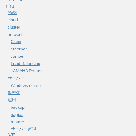
infra
AWS
cloud
cluster
network
Cisco
ethernet
Juniper
Load Balancing
YAMAHA Router
サーバー
Windows server
仮想化
運用
backup
nagios
restore
サーバー監視
LIVE