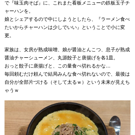
で『味玉肉そば』に、これまた看板メニューの鉄板玉子チ
ャーハンを。
娘とシェアするので中にしようとしたら、『ラーメン食べ
たいからチャーハンは少しでいい』ということで小に変
更。
家族は、女房が熟成味噌、娘が醤油とんこつ、息子が熟成
醤油チャーシューメン、丸源餃子と唐揚げを各1皿。
おっと餃子に唐揚げと、この量食べ切れるかな…
毎回頼むだけ頼んで結局みんな食べ切れないので、最後は
自分が全部片づける（そして太るｗ）という未来が見えち
ゃうｗ