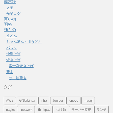
備忘録
メモ
作業ログ
買い物
開発
麺もの
うどん
ちゃんぽん・皿うどん
パスタ
沖縄そば
焼きそば
富士宮焼きそば
蕎麦
ラー油蕎麦
タグ
AWS
GNU/Linux
infra
Juniper
lenovo
mysql
nagios
network
thinkpad
つけ麺
サーバー監視
ランチ