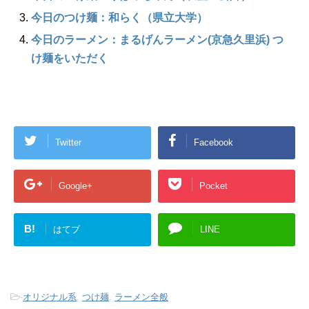
今日のつけ麺：和らく（県立大学）
今日のラーメン：まるげんラーメン(京急久里浜) つ
け麺をいただく
Twitter
Facebook
Google+
Pocket
B!
はてブ
LINE
-
オリジナル系
,
つけ麺
,
ラーメン全般