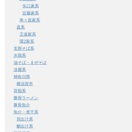
矢口家系
近藤家系
寿々喜家系
直系
王道家系
環2家系
支那そば系
水鶏系
油そば・まぜそば
淡麗系
神奈川県
横須賀市
背脂系
豚骨ラーメン
豚骨魚介
魚介・煮干系
貝出汁系
鯛出汁系