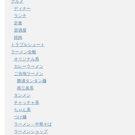
グルメ
ディナー
ランチ
定食
居酒屋
焼肉
トラブルシュート
ラーメン全般
オリジナル系
カレーラーメン
ご当地ラーメン
勝浦タンタン麺
燕三条系
タンメン
チャッチャ系
ちゃん系
つけ麺
ラーメン・中華そば
ラーメンショップ