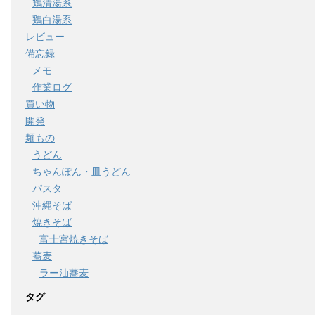
鶏清湯系
鶏白湯系
レビュー
備忘録
メモ
作業ログ
買い物
開発
麺もの
うどん
ちゃんぽん・皿うどん
パスタ
沖縄そば
焼きそば
富士宮焼きそば
蕎麦
ラー油蕎麦
タグ