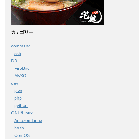
カテゴリー
command
ssh
DB
FireBird
MySQL
dev
java
php
python
GNU/Linux
Amazon Linux
bash
CentOS