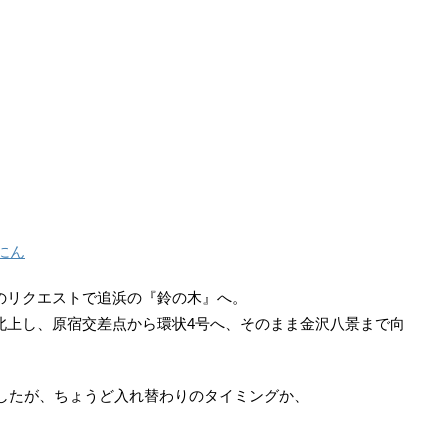
にん
のリクエストで追浜の『鈴の木』へ。
北上し、原宿交差点から環状4号へ、そのまま金沢八景まで向
でしたが、ちょうど入れ替わりのタイミングか、