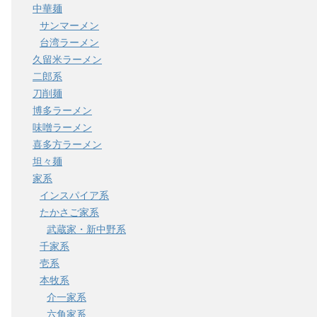
中華麺
サンマーメン
台湾ラーメン
久留米ラーメン
二郎系
刀削麺
博多ラーメン
味噌ラーメン
喜多方ラーメン
坦々麺
家系
インスパイア系
たかさご家系
武蔵家・新中野系
千家系
壱系
本牧系
介一家系
六角家系