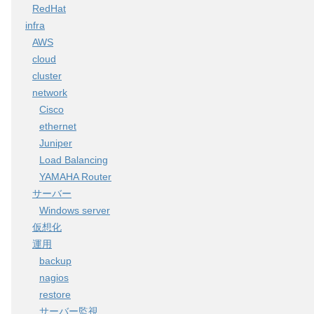
RedHat
infra
AWS
cloud
cluster
network
Cisco
ethernet
Juniper
Load Balancing
YAMAHA Router
サーバー
Windows server
仮想化
運用
backup
nagios
restore
サーバー監視