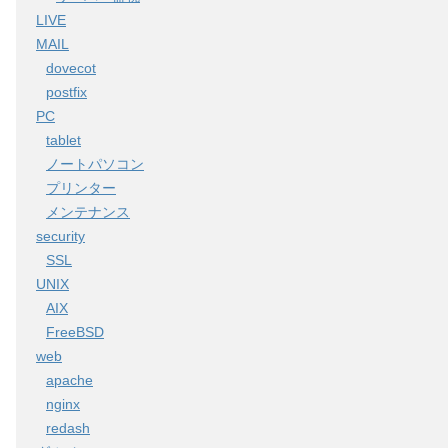
LIVE
MAIL
dovecot
postfix
PC
tablet
ノートパソコン
プリンター
メンテナンス
security
SSL
UNIX
AIX
FreeBSD
web
apache
nginx
redash