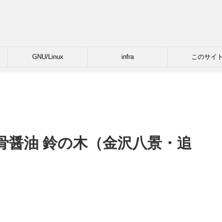
GNU/Linux
infra
このサイ
骨醤油 鈴の木（金沢八景・追