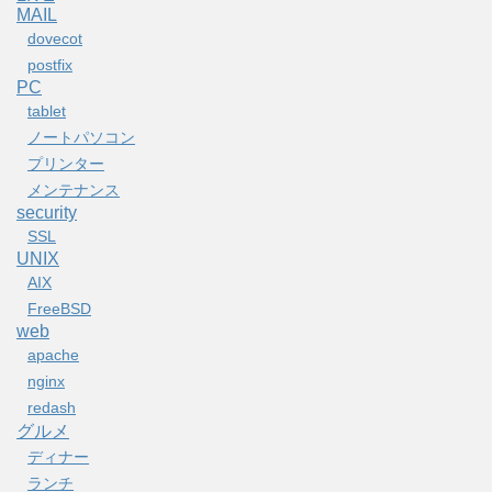
MAIL
dovecot
postfix
PC
tablet
ノートパソコン
プリンター
メンテナンス
security
SSL
UNIX
AIX
FreeBSD
web
apache
nginx
redash
グルメ
ディナー
ランチ