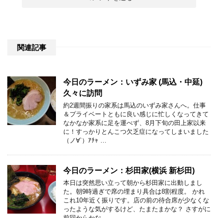
関連記事
今日のラーメン：いずみ家 (馬込・中延)
久々に訪問
約2週間振りの家系は馬込のいずみ家さんへ。仕事
＆プライベートともに良い感じに忙しくなってきて
なかなか家系に足を運べず、8月下旬の田上家以来
に！すっかりとんこつ欠乏症になってしまいました
（ノ∀`）ｱﾁｬ …
今日のラーメン：杉田家(横浜 新杉田)
本日は突然思い立って朝から杉田家に出動しまし
た。朝9時過ぎで席の埋まり具合は8割程度。 かれ
これ10年近く振りです。店の前の待合席が少なくな
ったような気がするけど、たまたまかな？ さすがに
前回からかな …