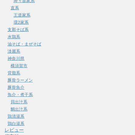
寿々喜家系
直系
王道家系
環2家系
支那そば系
水鶏系
油そば・まぜそば
淡麗系
神奈川県
横須賀市
背脂系
豚骨ラーメン
豚骨魚介
魚介・煮干系
貝出汁系
鯛出汁系
鶏清湯系
鶏白湯系
レビュー