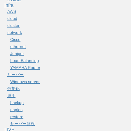
infra
AWS
cloud
cluster
network
Cisco
ethernet
Juniper
Load Balancing
YAMAHA Router
サーバー
Windows server
仮想化
運用
backup
nagios
restore
サーバー監視
LIVE