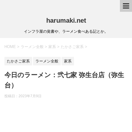
harumaki.net
インフラ屋の覚書や、ラーメン食べある記とか。
HOME
>
ラーメン全般
>
家系
>
たかさご家系
>
たかさご家系
ラーメン全般
家系
今日のラーメン：弐七家 弥生台店（弥生
台）
投稿日：2023年7月9日