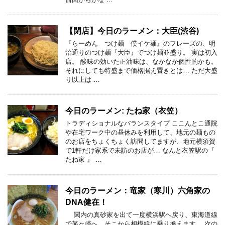
【閉店】今日のラーメン：大臣(渋谷)
『らーめん つけ麺 僕イケ麺』のフレーズの、明
治通りのつけ麺『大臣』でつけ麺並盛り。 実は初入
店。 酸味の効いた正油味は、なかなか個性的かも。
それにしても特盛まで価格据え置きとは… ただ大盛
り以上は …
今日のラーメン: たね家（衣笠）
トラディショナルなバランスタイプ ここんとこ通院
や在宅ワーク中の昼休みを利用して、地元の麺もの
のお店をちょくちょく訪問してますが、地元横須賀
で1軒だけ家系で未訪のお店が… なんと衣笠駅の『
たね家 』 …
今日のラーメン：竜家（寒川）六角家の
DNA健在！
関内の真砂家を出て一度横浜駅へ戻り、東海道線
で茅ヶ崎へ、そこから相模線に乗り換えます。 次の