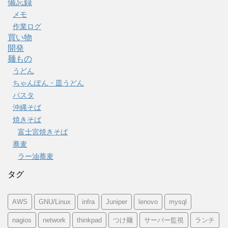
備忘録
メモ
作業ログ
買い物
開発
麺もの
うどん
ちゃんぽん・皿うどん
パスタ
沖縄そば
焼きそば
富士宮焼きそば
蕎麦
ラー油蕎麦
タグ
AWS
GNU/Linux
infra
Juniper
lenovo
mysql
nagios
network
thinkpad
つけ麺
サーバー監視
ランチ