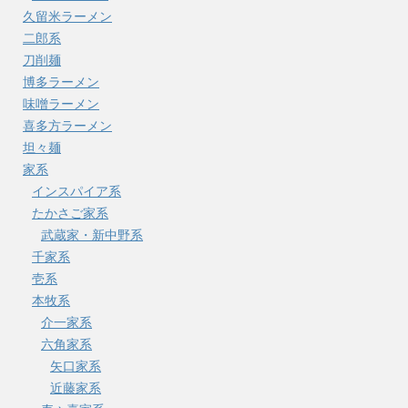
久留米ラーメン
二郎系
刀削麺
博多ラーメン
味噌ラーメン
喜多方ラーメン
坦々麺
家系
インスパイア系
たかさご家系
武蔵家・新中野系
千家系
壱系
本牧系
介一家系
六角家系
矢口家系
近藤家系