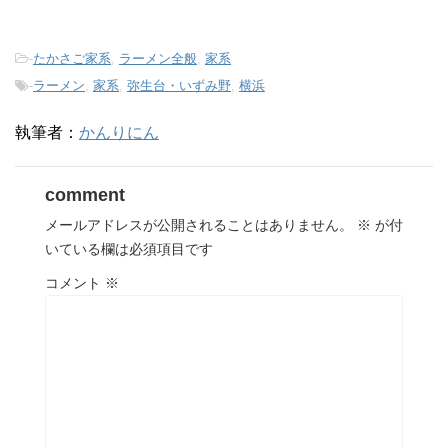
-
たかさご家系
,
ラーメン全般
,
家系
-
ラーメン
,
家系
,
弥生台・いずみ野
,
横浜
執筆者：
かんりにん
comment
メールアドレスが公開されることはありません。
※
が付
いている欄は必須項目です
コメント
※