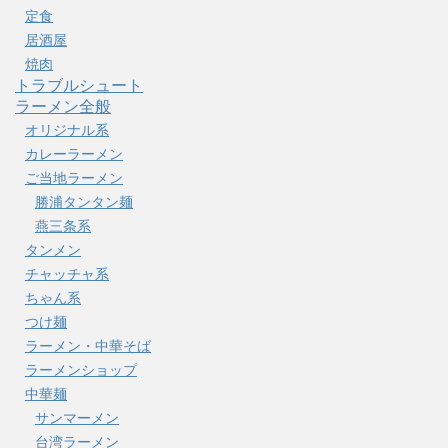
定食
居酒屋
焼肉
トラブルシュート
ラーメン全般
オリジナル系
カレーラーメン
ご当地ラーメン
勝浦タンタン麺
燕三条系
タンメン
チャッチャ系
ちゃん系
つけ麺
ラーメン・中華そば
ラーメンショップ
中華麺
サンマーメン
台湾ラーメン