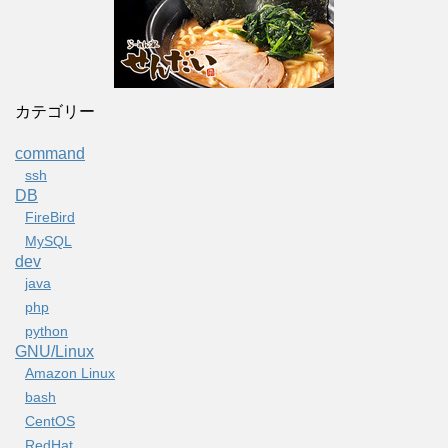
カテゴリー
command
ssh
DB
FireBird
MySQL
dev
java
php
python
GNU/Linux
Amazon Linux
bash
CentOS
RedHat