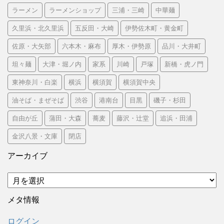
ラーメン
ラーメンショップ
三浦・三崎
中華麺
久里浜・北久里浜
五反田・大崎
伊勢佐木町・黄金町
佐原・大矢部
六本木・麻布
厚木・伊勢原
品川・大井町
坦々麺
大津・堀ノ内
家系
川崎
戸塚
新橋・虎ノ門
東神奈川・白楽
横浜
横須賀
横須賀中央
油そば・まぜそば
渋谷
港南台
目黒
磯子・杉田
自由が丘
蒲田・大森
蕎麦
藤沢・辻堂
追浜・田浦
金沢八景・文庫
閉店
アーカイブ
ア
ー
カ
メタ情報
イ
ブ
ログイン