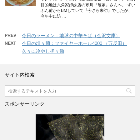
目的地は六角家姉妹店の寒川『竜家』さんへ。 ずい
ぶん前からBMしていて『今さら未訪』でしたが、
今年中に訪 …
PREV
今日のラーメン：地球の中華そば（金沢文庫）
NEXT
今日の坦々麺：ファイヤーホール4000 （五反田）
久々に冷やし担々麺
サイト内検索
スポンサーリンク