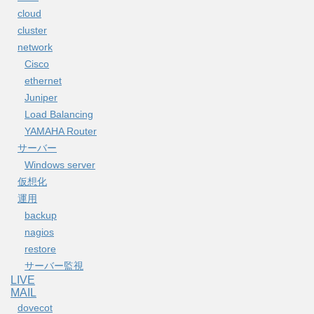
cloud
cluster
network
Cisco
ethernet
Juniper
Load Balancing
YAMAHA Router
サーバー
Windows server
仮想化
運用
backup
nagios
restore
サーバー監視
LIVE
MAIL
dovecot