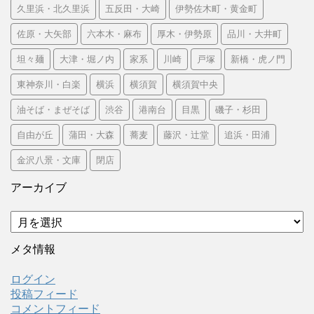
久里浜・北久里浜
五反田・大崎
伊勢佐木町・黄金町
佐原・大矢部
六本木・麻布
厚木・伊勢原
品川・大井町
坦々麺
大津・堀ノ内
家系
川崎
戸塚
新橋・虎ノ門
東神奈川・白楽
横浜
横須賀
横須賀中央
油そば・まぜそば
渋谷
港南台
目黒
磯子・杉田
自由が丘
蒲田・大森
蕎麦
藤沢・辻堂
追浜・田浦
金沢八景・文庫
閉店
アーカイブ
ア
ー
カ
メタ情報
イ
ブ
ログイン
投稿フィード
コメントフィード