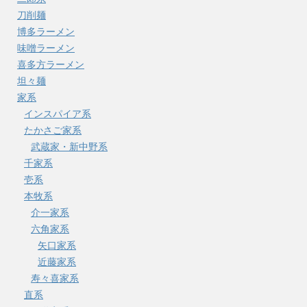
刀削麺
博多ラーメン
味噌ラーメン
喜多方ラーメン
坦々麺
家系
インスパイア系
たかさご家系
武蔵家・新中野系
千家系
壱系
本牧系
介一家系
六角家系
矢口家系
近藤家系
寿々喜家系
直系