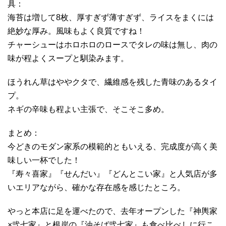
具：
海苔は増して8枚、厚すぎず薄すぎず、ライスをまくには
絶妙な厚み。風味もよく良質ですね！
チャーシューはホロホロのロースでタレの味は無し、肉の
味が程よくスープと馴染みます。
ほうれん草はややクタで、繊維感を残した青味のあるタイ
プ。
ネギの辛味も程よい主張で、そこそこ多め。
まとめ：
今どきのモダン家系の模範的ともいえる、完成度が高く美
味しい一杯でした！
『寿々喜家』『せんだい』『どんとこい家』と人気店が多
いエリアながら、確かな存在感を感じたところ。
やっと本店に足を運べたので、去年オープンした『神輿家
×弐七家』と根岸の『油そば弐七家』も食べ比べしに行こ