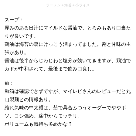
ラーメン＋海苔＋小ライス
スープ：
厚みのある出汁にマイルドな醤油で、とろみもあり口当た
りが良いです。
鶏油は海苔の裏にけっこう溜まってました。割と甘味の主
張があり。
醤油は後半からじわじわと塩分が効いてきますが、鶏油で
カドが中和されて、最後まで飲み口良し。
麺：
麺箱は確認できずですが、マイレビさんのレビューだと丸
山製麺との情報あり。
縮れ気味の中太麺は、茹で具合ふつうオーダーでややボ
ソ、コシ強め。途中からモッチリ。
ボリュームも気持ち多めかな？