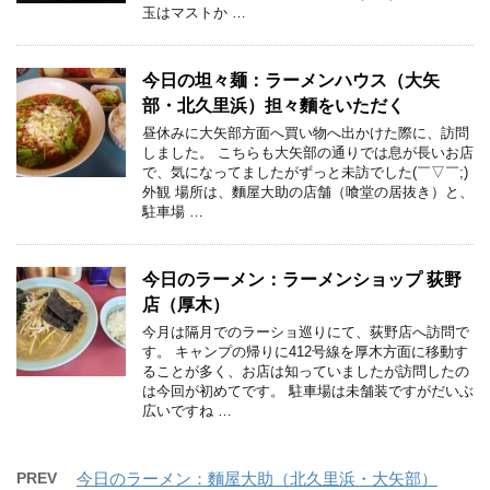
玉はマストか …
今日の坦々麺：ラーメンハウス（大矢
部・北久里浜）担々麵をいただく
昼休みに大矢部方面へ買い物へ出かけた際に、訪問
しました。 こちらも大矢部の通りでは息が長いお店
で、気になってましたがずっと未訪でした(￣▽￣;)
外観 場所は、麵屋大助の店舗（喰堂の居抜き）と、
駐車場 …
今日のラーメン：ラーメンショップ 荻野
店（厚木）
今月は隔月でのラーショ巡りにて、荻野店へ訪問で
す。 キャンプの帰りに412号線を厚木方面に移動す
ることが多く、お店は知っていましたが訪問したの
は今回が初めてです。 駐車場は未舗装ですがだいぶ
広いですね …
PREV
今日のラーメン：麵屋大助（北久里浜・大矢部）