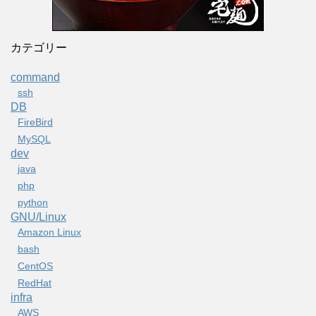
カテゴリー
command
ssh
DB
FireBird
MySQL
dev
java
php
python
GNU/Linux
Amazon Linux
bash
CentOS
RedHat
infra
AWS