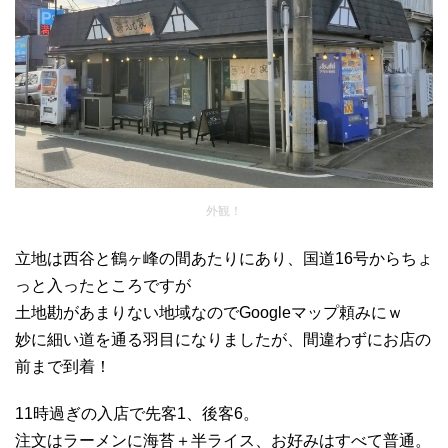
外観！
立地は西谷と鶴ヶ峰の間あたりにあり、国道16号からちょ
っと入ったところですが
土地勘があまりない地域なのでGoogleマップ頼みにｗ
妙に細い道を通る羽目になりましたが、間違わずにお店の
前まで到着！
11時過ぎの入店で先客1、後客6。
注文はラーメンに海苔＋半ライス、お好みはすべて普通。