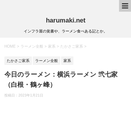
harumaki.net
インフラ屋の覚書や、ラーメン食べある記とか。
HOME
>
ラーメン全般
>
家系
>
たかさご家系
>
たかさご家系
ラーメン全般
家系
今日のラーメン：横浜ラーメン 弐七家
（白根・鶴ヶ峰）
投稿日：2023年1月21日