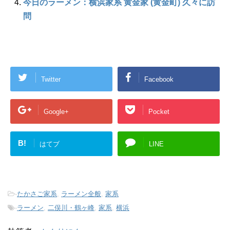
今日のラーメン：横浜家系 黄金家 (黄金町) 久々に訪
問
Twitter
Facebook
Google+
Pocket
B!
はてブ
LINE
-
たかさご家系
,
ラーメン全般
,
家系
-
ラーメン
,
二俣川・鶴ヶ峰
,
家系
,
横浜