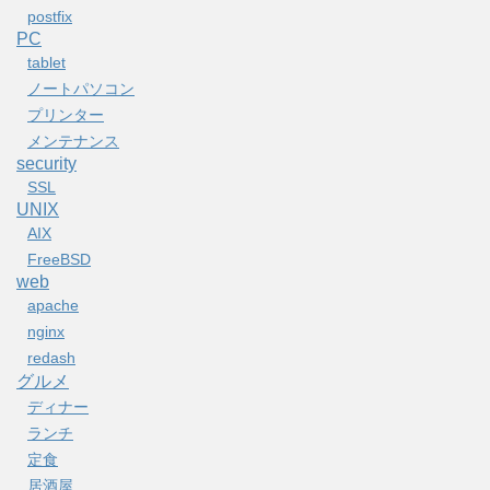
postfix
PC
tablet
ノートパソコン
プリンター
メンテナンス
security
SSL
UNIX
AIX
FreeBSD
web
apache
nginx
redash
グルメ
ディナー
ランチ
定食
居酒屋