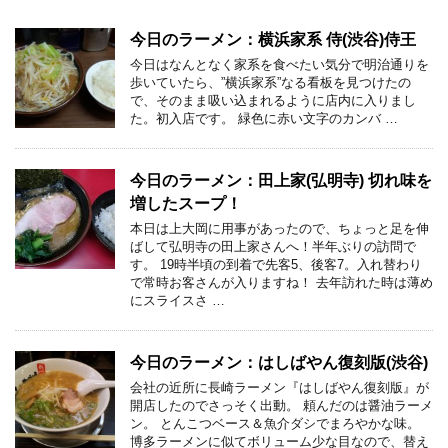
今日のラーメン：横浜家系 侍(渋谷)侍王
今日はなんとなく家系を食べたい気分で明治通りを
歩いていたら、”横浜家系”なる看板を見つけたの
で、そのまま吸い込まれるように店内に入りまし
た。初入店です。 緑色に赤い文字のカンバ …
今日のラーメン：田上家(弘明寺) 切れ味を
増したスープ！
本日は上大岡に用事があったので、ちょっと足を伸
ばして弘明寺の田上家さんへ！半年ぶりの訪問で
す。 19時半頃の到着で先客5、後客7。入れ替わり
で常時お客さんが入りますね！ 去年訪れた時は薄め
にスライスさ …
今日のラーメン：はしばやん復刻版(渋谷)
会社の近所に長崎ラーメン『はしばやん復刻版』が
開店したのでさっそく出動。 頼んだのは醤油ラーメ
ン。 とんこつベース＆魚介ダシでまろやかな味。
博多ラーメンに似てボリューム少な目なので、替え