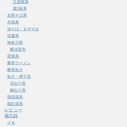
王道家系
環2家系
支那そば系
水鶏系
油そば・まぜそば
淡麗系
神奈川県
横須賀市
背脂系
豚骨ラーメン
豚骨魚介
魚介・煮干系
貝出汁系
鯛出汁系
鶏清湯系
鶏白湯系
レビュー
備忘録
メモ