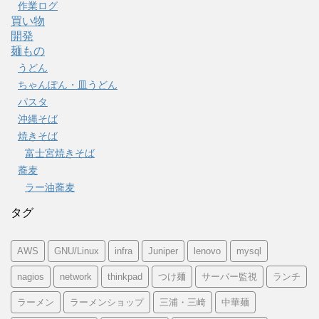
作業ログ
買い物
開発
麺もの
うどん
ちゃんぽん・皿うどん
パスタ
沖縄そば
焼きそば
富士宮焼きそば
蕎麦
ラー油蕎麦
タグ
AWS
GNU/Linux
infra
Juniper
lenovo
mysql
nagios
network
thinkpad
つけ麺
サーバー監視
ランチ
ラーメン
ラーメンショップ
三浦・三崎
中華麺