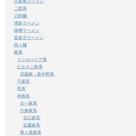
久留米ラーメン
二郎系
刀削麺
博多ラーメン
味噌ラーメン
喜多方ラーメン
坦々麺
家系
インスパイア系
たかさご家系
武蔵家・新中野系
千家系
壱系
本牧系
介一家系
六角家系
矢口家系
近藤家系
寿々喜家系