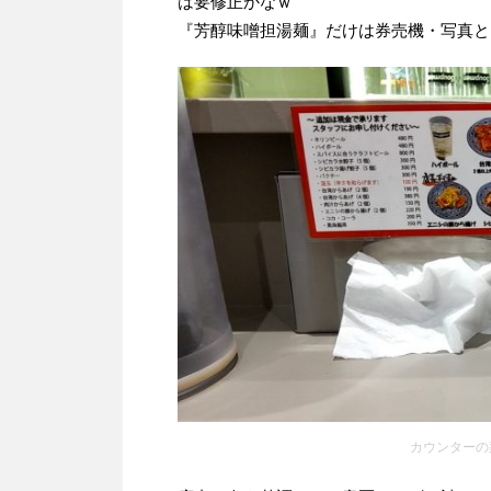
は要修正かなｗ
『芳醇味噌担湯麺』だけは券売機・写真と
カウンターの