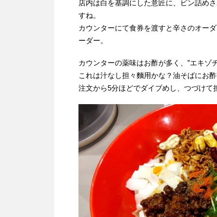
店内は白を基調にした意匠に、ビン詰めさ
すね。
カウンターにて食券を渡すと辛さのオーダ
ーダー。
カウンターの薬味はお酢が多く、”エキゾチ
これは汁なし担々麵用かな？油そばにお酢
注文から5分ほどでダイブめし、つづけて