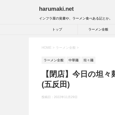
harumaki.net
インフラ屋の覚書や、ラーメン食べある記とか。
トップ
ラーメン全般
HOME
>
ラーメン全般
>
ラーメン全般
中華麺
坦々麺
【閉店】今日の坦々麺：
(五反田)
投稿日：2022年11月29日