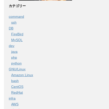
カテゴリー
command
ssh
DB
FireBird
MySQL
dev
java
php
python
GNU/Linux
Amazon Linux
bash
CentOS
RedHat
infra
AWS