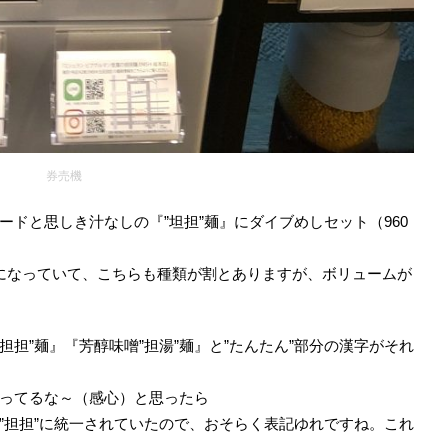
券売機
ドと思しき汁なしの『”坦担”麺』にダイブめしセット（960
になっていて、こちらも種類が割とありますが、ボリュームが
担担”麺』『芳醇味噌”担湯”麺』と”たんたん”部分の漢字がそれ
ってるな～（感心）と思ったら
”担担”に統一されていたので、おそらく表記ゆれですね。これ