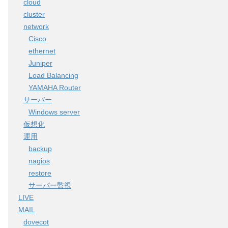
cloud
cluster
network
Cisco
ethernet
Juniper
Load Balancing
YAMAHA Router
サーバー
Windows server
仮想化
運用
backup
nagios
restore
サーバー監視
LIVE
MAIL
dovecot