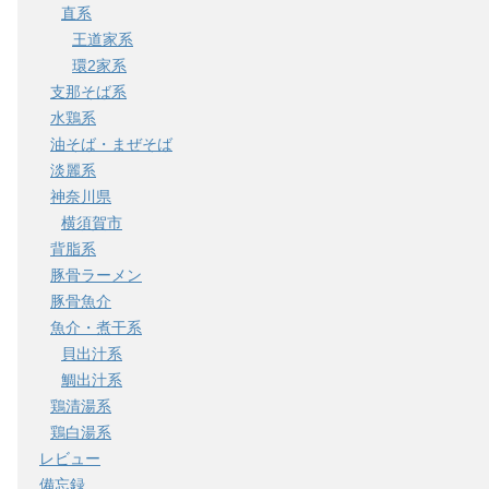
直系
王道家系
環2家系
支那そば系
水鶏系
油そば・まぜそば
淡麗系
神奈川県
横須賀市
背脂系
豚骨ラーメン
豚骨魚介
魚介・煮干系
貝出汁系
鯛出汁系
鶏清湯系
鶏白湯系
レビュー
備忘録