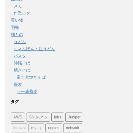
メモ
作業ログ
買い物
開発
麺もの
うどん
ちゃんぽん・皿うどん
パスタ
沖縄そば
焼きそば
富士宮焼きそば
蕎麦
ラー油蕎麦
タグ
AWS
GNU/Linux
infra
Juniper
lenovo
mysql
nagios
network