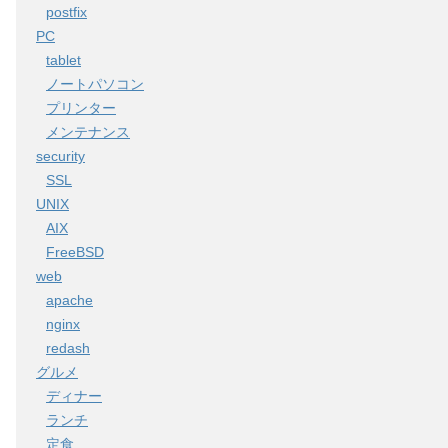
postfix
PC
tablet
ノートパソコン
プリンター
メンテナンス
security
SSL
UNIX
AIX
FreeBSD
web
apache
nginx
redash
グルメ
ディナー
ランチ
定食